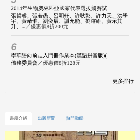
2014年生物奧林匹亞國家代表選拔競賽試
張哲睿、張若愚、呂明軒、許耿彰、許力天、洪學
宇、黃靖惟、劉奕辰、謝允能、劉濬維、黃示其
升、...
／優惠價8折200元
6
學華語向前走入門冊作業本(漢語拼音版)(
僑務委員會
／優惠價8折128元
更多排行
書籍介紹
出版新聞
熱門動態