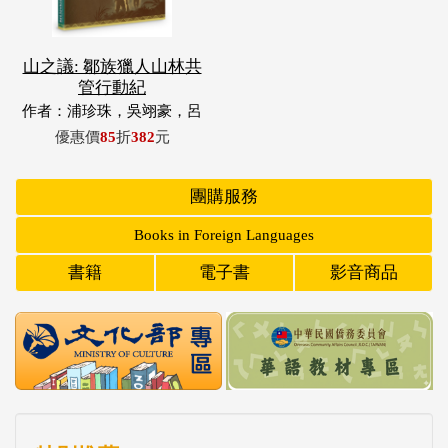
山之議: 鄒族獵人山林共
管行動紀
作者：浦珍珠，吳翊豪，呂
翊齊，張惠東，許玉青，王
優惠價
85
折
382
元
昶欣，蕭冠祐，浦忠成，浦
忠勇
團購服務
Books in Foreign Languages
書籍
電子書
影音商品