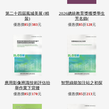
第二十四屆風城美展 (精
2026總統教育獎獲獎學生
裝)
芳名錄(
優惠價
85
折
383
元
優惠價
85
折
128
元
應用影像辨識技術評估抬
智慧綠能加注站之初探
舉作業下背腰
優惠價
85
折
170
元
優惠價
85
折
213
元