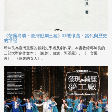
《茫霧島嶼：臺灣戲劇三種》非關懷舊：當代與歷史
的辯證――
邱坤良為臺灣重要的戲劇史學者及劇作家。本書收錄邱坤良的
三部大型劇作文本：《紅旗．白旗．阿罩霧》、《一官風
波》、《霧裏的女人》。