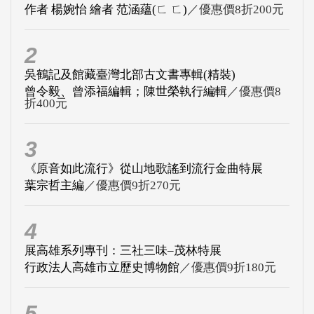
作者 楊婉怡 繪者 范涵蘊(ㄈ ㄈ)
／優惠價8折200元
2
吳鶴記及館藏臺灣北部古文書專輯(精裝)
曾令毅、曾添福編輯；陳世榮執行編輯
／優惠價8
折400元
3
《原音如此流行》從山地歌謠到流行金曲特展
葉宗哲主編
／優惠價9折270元
4
展高雄系列專刊：三社三味–茂林特展
行政法人高雄市立歷史博物館
／優惠價9折180元
5