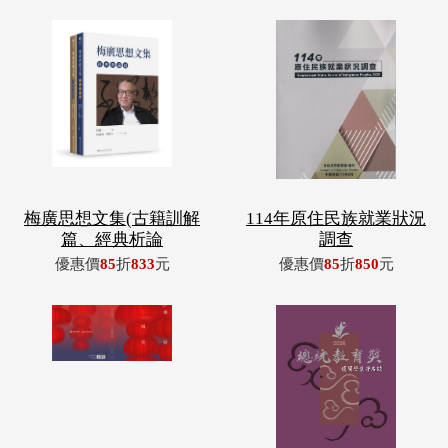
梅廣思想文集(古籍訓解
114年原住民族就業狀況
篇、經典析論
調查
優惠價
85
折
833
元
優惠價
85
折
850
元