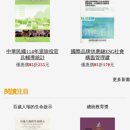
中華民國114年退除役官
國際品牌供應鏈ESG社會
兵輔導統計
構面管理建
優惠價
85
折
255
元
優惠價
85
折
170
元
更多新書
閱讀注目
百歲人瑞的生命啟示
總統教育獎