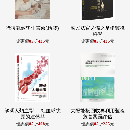
徐復觀致學生書柬(精裝)
國民法官必備之基礎鑑識
科學
優惠價
85
折
425
元
優惠價
85
折
425
元
解碼人類血型──紅血球抗
太陽能板回收再利用製程
原的遺傳與
危害暴露評估
優惠價
85
折
408
元
優惠價
85
折
255
元