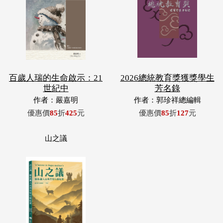
百歲人瑞的生命啟示：21
2026總統教育獎獲獎學生
世紀中
芳名錄
作者：嚴嘉明
作者：郭珍祥總編輯
優惠價
85
折
425
元
優惠價
85
折
127
元
山之議