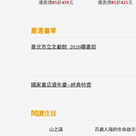
優惠價
85
折
459
元
優惠價
85
折
425
元
嚴選書單
臺北市立文獻館_2026曬書節
國家書店週年慶--經典特賣
閱讀注目
山之議
百歲人瑞的生命啟示