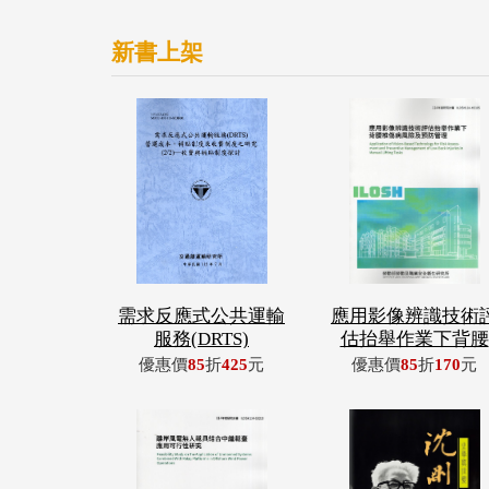
新書上架
需求反應式公共運輸
應用影像辨識技術
服務(DRTS)
估抬舉作業下背腰
優惠價
85
折
425
元
優惠價
85
折
170
元