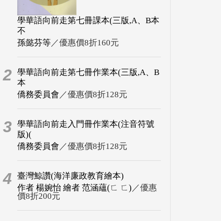
學華語向前走第七冊課本(三版,A、B本
不
孫懿芬等
／優惠價8折160元
2
學華語向前走第七冊作業本(三版,A、B
本
僑務委員會
／優惠價8折128元
3
學華語向前走入門冊作業本(注音符號
版)(
僑務委員會
／優惠價8折128元
4
臺灣鯨讚(海洋廉政教育繪本)
作者 楊婉怡 繪者 范涵蘊(ㄈ ㄈ)
／優惠
價8折200元