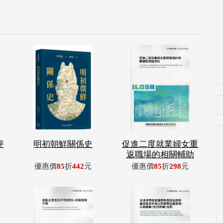
評
明初朝鮮關係史
促進二度就業婦女重
返職場的相關輔助
優惠價
85
折
442
元
優惠價
85
折
298
元