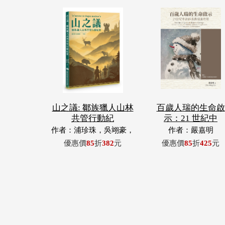
山之議: 鄒族獵人山林
百歲人瑞的生命啟
共管行動紀
示：21 世紀中
作者：浦珍珠，吳翊豪，
作者：嚴嘉明
呂翊齊，張惠東，許玉
優惠價
85
折
382
元
優惠價
85
折
425
元
青，王昶欣，蕭冠祐，浦
忠成，浦忠勇