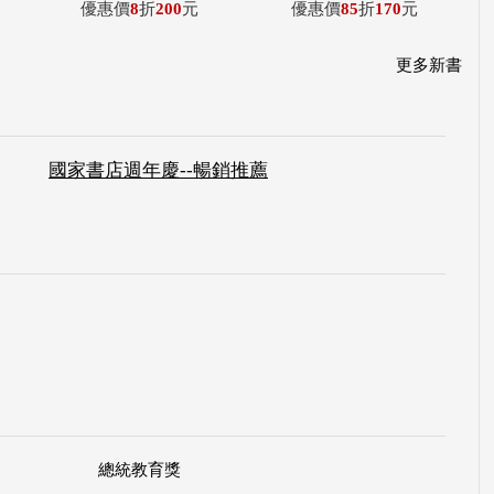
優惠價
8
折
200
元
優惠價
85
折
170
元
更多新書
國家書店週年慶--暢銷推薦
總統教育獎