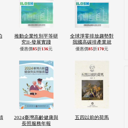
伯
推動企業性別平等研
全球淨零排放趨勢對
究II-發展實踐
我國高碳排產業就
優惠價
85
折
136
元
優惠價
85
折
170
元
精
2024臺灣高齡健康與
五四以前的荷馬
長照服務年報