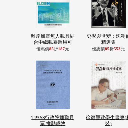
離岸風電無人載具結
史學與世變：沈剛
合中繼載臺應用可
精選集
優惠價
85
折
187
元
優惠價
85
折
553
元
TPASS行政院通勤月
徐復觀致學生書柬(
票 推動成效
裝)