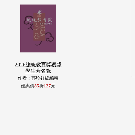
2026總統教育獎獲獎
學生芳名錄
作者：郭珍祥總編輯
優惠價
85
折
127
元