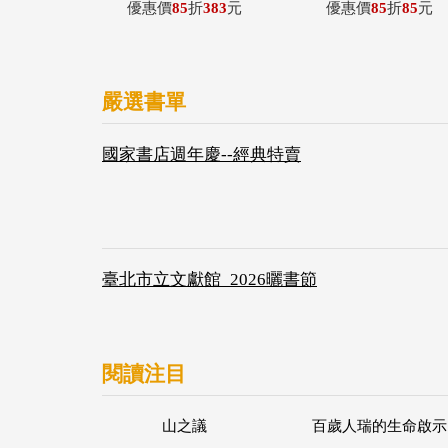
優惠價
85
折
383
元
優惠價
85
折
85
元
嚴選書單
國家書店週年慶--經典特賣
臺北市立文獻館_2026曬書節
閱讀注目
山之議
百歲人瑞的生命啟示