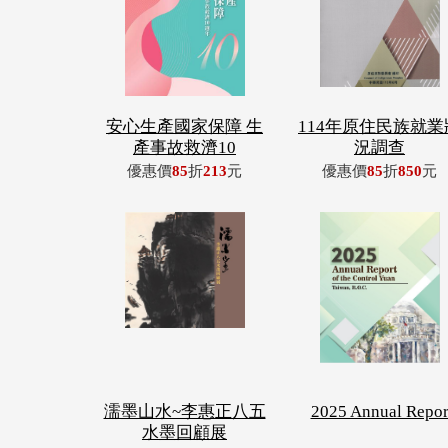
安心生產國家保障 生
114年原住民族就業
產事故救濟10
況調查
優惠價
85
折
213
元
優惠價
85
折
850
元
濡墨山水~李惠正八五
2025 Annual Repo
水墨回顧展