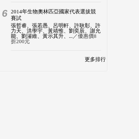
6
2014年生物奧林匹亞國家代表選拔競
賽試
張哲睿、張若愚、呂明軒、許耿彰、許
力天、洪學宇、黃靖惟、劉奕辰、謝允
能、劉濬維、黃示其升、...
／優惠價8
折200元
更多排行