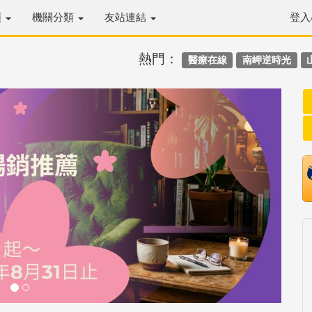
類
機關分類
友站連結
登入
熱門：
醫療在線
南岬逆時光
Next