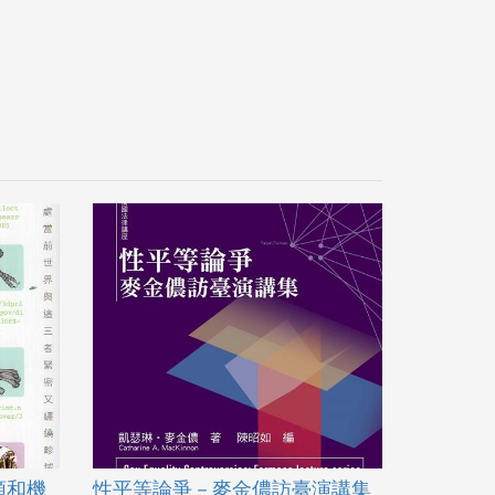
人類和機
性平等論爭－麥金儂訪臺演講集