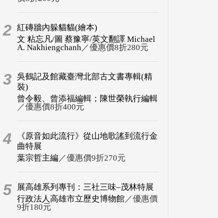
2
紅磚牆內躲貓貓(繪本)
文 粘忘凡/圖 蔡豫寧/英文翻譯 Michael
A. Nakhiengchanh
／優惠價8折280元
3
吳鶴記及館藏臺灣北部古文書專輯(精
裝)
曾令毅、曾添福編輯；陳世榮執行編輯
／優惠價8折400元
4
《原音如此流行》從山地歌謠到流行金
曲特展
葉宗哲主編
／優惠價9折270元
5
展高雄系列專刊：三社三味–茂林特展
行政法人高雄市立歷史博物館
／優惠價
9折180元