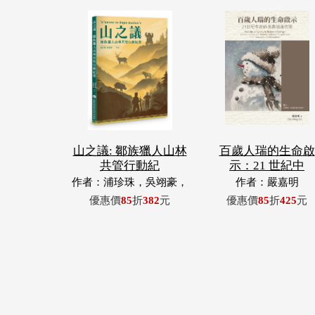
山之議: 鄒族獵人山林
百歲人瑞的生命啟
共管行動紀
示：21 世紀中
作者：浦珍珠，吳翊豪，
作者：嚴嘉明
呂翊齊，張惠東，許玉
優惠價
85
折
382
元
優惠價
85
折
425
元
青，王昶欣，蕭冠祐，浦
忠成，浦忠勇