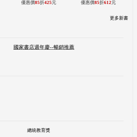
優惠價
85
折
425
元
優惠價
85
折
612
元
更多新書
國家書店週年慶--暢銷推薦
總統教育獎