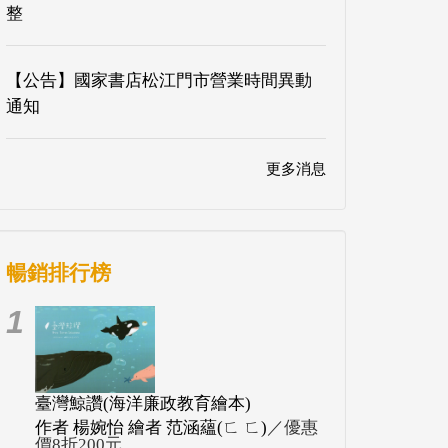
整
【公告】國家書店松江門市營業時間異動
通知
更多消息
暢銷排行榜
1
臺灣鯨讚(海洋廉政教育繪本)
作者 楊婉怡 繪者 范涵蘊(ㄈ ㄈ)
／優惠
價8折200元