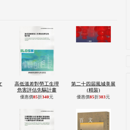
文
高低溫差對勞工生理
第二十四屆風城美展
危害評估先驅計畫
(精裝)
優惠價
85
折
340
元
優惠價
85
折
383
元