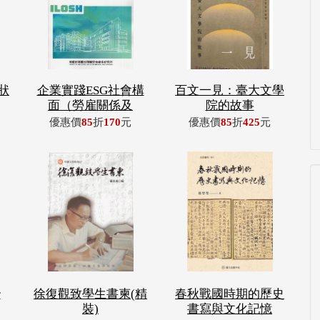
狀
企業實踐ESG社會構
百文一見：臺大文學
面（勞雇關係及
院的故事
優惠價
85
折
170
元
優惠價
85
折
425
元
r
徐復觀致學生書柬(精
春秋戰國時期的歷史
裝)
書寫與文化記憶