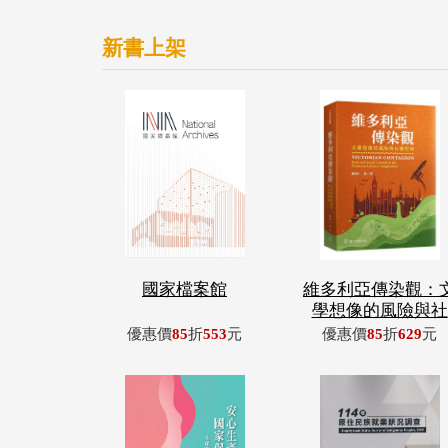
新書上架
國家檔案館
維多利亞傳染觀：
學想像的風險與社
優惠價
85
折
553
元
優惠價
85
折
629
元