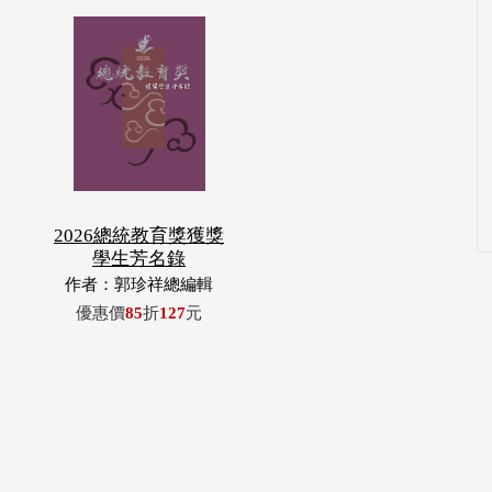
2026總統教育獎獲獎
學生芳名錄
作者：郭珍祥總編輯
優惠價
85
折
127
元