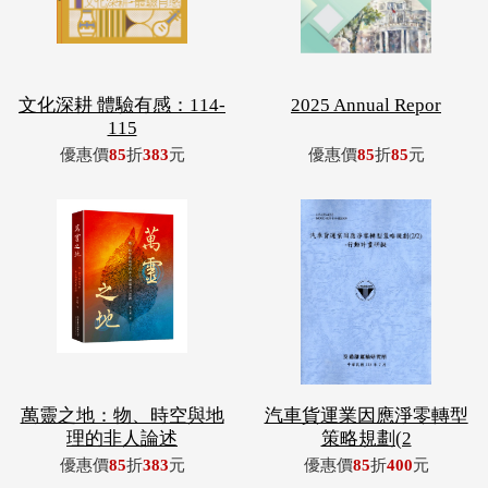
文化深耕 體驗有感：114-
2025 Annual Repor
115
優惠價
85
折
383
元
優惠價
85
折
85
元
萬靈之地：物、時空與地
汽車貨運業因應淨零轉型
理的非人論述
策略規劃(2
優惠價
85
折
383
元
優惠價
85
折
400
元