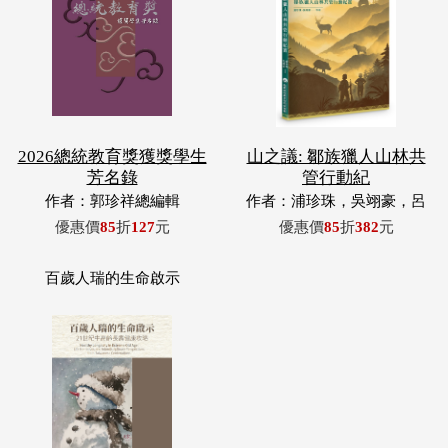
2026總統教育獎獲獎學生
山之議: 鄒族獵人山林共
芳名錄
管行動紀
作者：郭珍祥總編輯
作者：浦珍珠，吳翊豪，呂
翊齊，張惠東，許玉青，王
優惠價
85
折
127
元
優惠價
85
折
382
元
昶欣，蕭冠祐，浦忠成，浦
忠勇
百歲人瑞的生命啟示