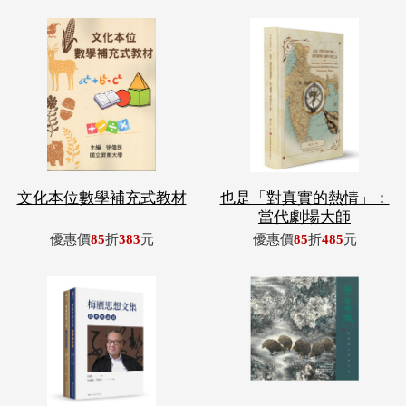
文化本位數學補充式教材
也是「對真實的熱情」：
當代劇場大師
優惠價
85
折
383
元
優惠價
85
折
485
元