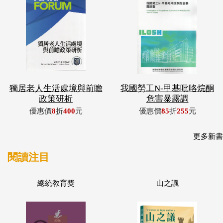
獨居老人生活處境與前瞻
我國勞工N-甲基吡咯烷酮
政策研析
危害暴露調
優惠價
8
折
400
元
優惠價
85
折
255
元
更多新書
閱讀注目
總統教育獎
山之議