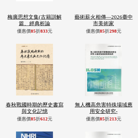
梅廣思想文集(古籍訓解
藝術薪火相傳—2026臺中
篇、經典析論
市美術家
優惠價
85
折
833
元
優惠價
85
折
298
元
春秋戰國時期的歷史書寫
無人機高危害特殊場域應
與文化記憶
用安全研究-
優惠價
85
折
612
元
優惠價
85
折
213
元