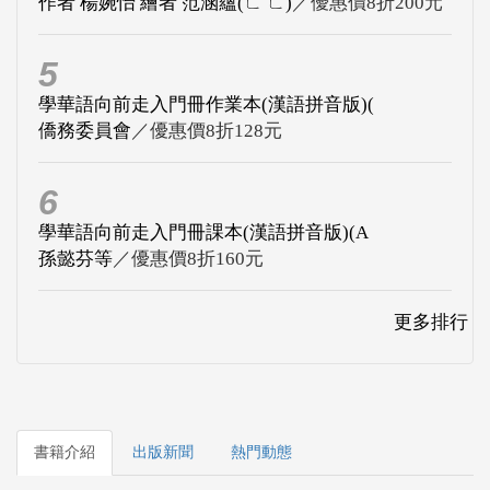
作者 楊婉怡 繪者 范涵蘊(ㄈ ㄈ)
／優惠價8折200元
5
學華語向前走入門冊作業本(漢語拼音版)(
僑務委員會
／優惠價8折128元
6
學華語向前走入門冊課本(漢語拼音版)(A
孫懿芬等
／優惠價8折160元
更多排行
書籍介紹
出版新聞
熱門動態