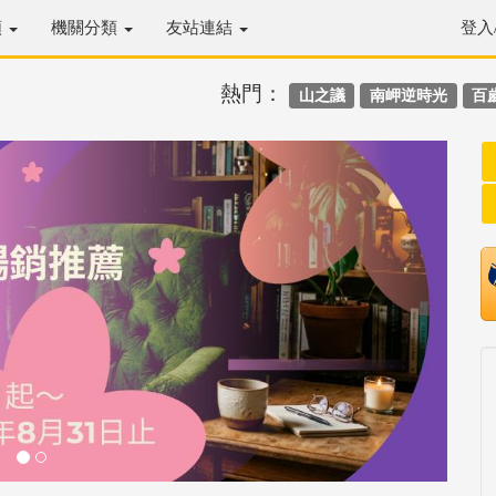
類
機關分類
友站連結
登入
熱門：
山之議
南岬逆時光
百
Next