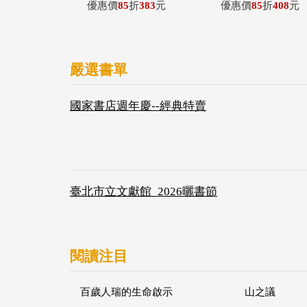
優惠價
85
折
383
元
優惠價
85
折
408
元
嚴選書單
國家書店週年慶--經典特賣
臺北市立文獻館_2026曬書節
閱讀注目
百歲人瑞的生命啟示
山之議