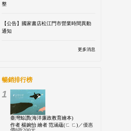
整
【公告】國家書店松江門市營業時間異動
通知
更多消息
暢銷排行榜
1
臺灣鯨讚(海洋廉政教育繪本)
作者 楊婉怡 繪者 范涵蘊(ㄈ ㄈ)
／優惠
價8折200元