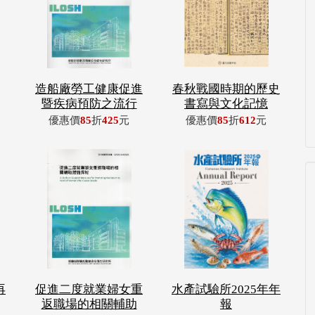
造船廠勞工健康促進
春秋戰國時期的歷史
暨疾病預防之流行
書寫與文化記憶
優惠價
85
折
425
元
優惠價
85
折
612
元
再
促進二度就業婦女重
水產試驗所2025年年
返職場的相關輔助
報