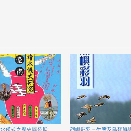
請水儀式之歷史與發展
烈嶼彩羽－生態及鳥類解