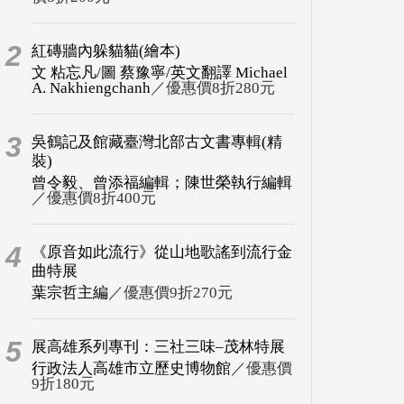
2
紅磚牆內躲貓貓(繪本)
文 粘忘凡/圖 蔡豫寧/英文翻譯 Michael
A. Nakhiengchanh
／優惠價8折280元
3
吳鶴記及館藏臺灣北部古文書專輯(精
裝)
曾令毅、曾添福編輯；陳世榮執行編輯
／優惠價8折400元
4
《原音如此流行》從山地歌謠到流行金
曲特展
葉宗哲主編
／優惠價9折270元
5
展高雄系列專刊：三社三味–茂林特展
行政法人高雄市立歷史博物館
／優惠價
9折180元