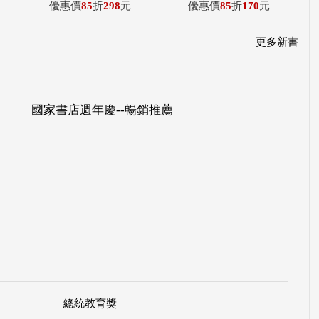
優惠價
85
折
298
元
優惠價
85
折
170
元
更多新書
國家書店週年慶--暢銷推薦
總統教育獎