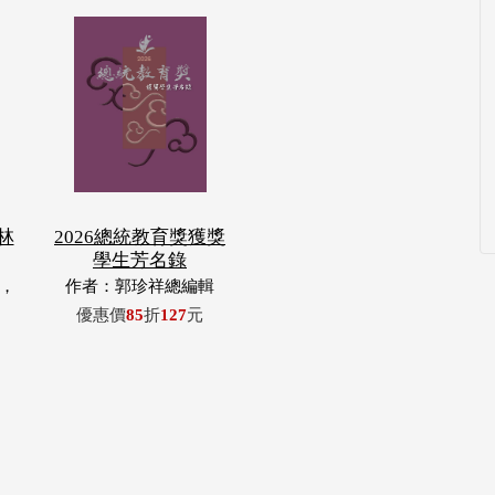
林
2026總統教育獎獲獎
學生芳名錄
，
作者：郭珍祥總編輯
玉
優惠價
85
折
127
元
浦