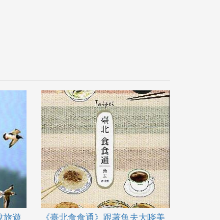
說旅遊
《臺北食食通》跟著魚夫大啖美