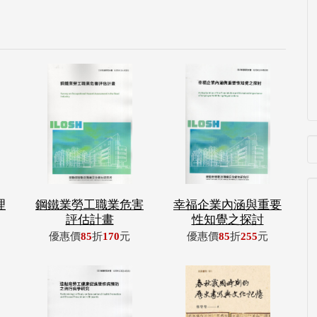
理
鋼鐵業勞工職業危害
幸福企業內涵與重要
評估計畫
性知覺之探討
優惠價
85
折
170
元
優惠價
85
折
255
元