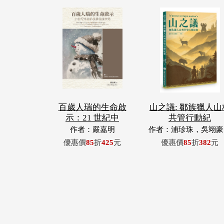
百歲人瑞的生命啟
山之議: 鄒族獵人山
示：21 世紀中
共管行動紀
作者：嚴嘉明
作者：浦珍珠，吳翊豪
呂翊齊，張惠東，許
優惠價
85
折
425
元
優惠價
85
折
382
元
青，王昶欣，蕭冠祐，
忠成，浦忠勇