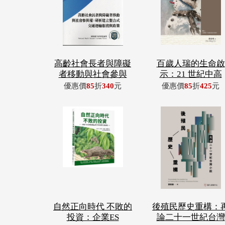
高齡社會長者與障礙
百歲人瑞的生命啟
者移動與社會參與
示：21 世紀中高
優惠價
85
折
340
元
優惠價
85
折
425
元
自然正向時代 不敗的
後殖民歷史重構：
投資：企業ES
論二十一世紀台灣