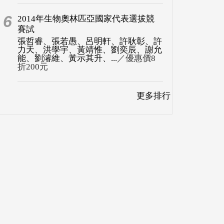
6
2014年生物奧林匹亞國家代表選拔競
賽試
張哲睿、張若愚、呂明軒、許耿彰、許
力天、洪學宇、黃靖惟、劉奕辰、謝允
能、劉濬維、黃示其升、...
／優惠價8
折200元
更多排行