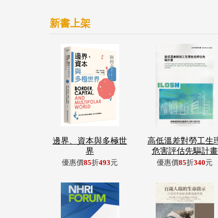
新書上架
邊界、資本與多極世
高低溫差對勞工生
界
危害評估先驅計畫
優惠價
85
折
493
元
優惠價
85
折
340
元