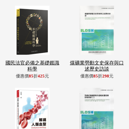
國民法官必備之基礎鑑識
煤礦業勞動文史保存與口
科學
述歷史訪談
優惠價
85
折
425
元
優惠價
85
折
298
元