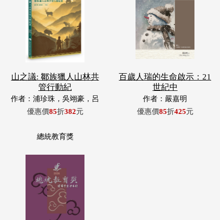
山之議: 鄒族獵人山林共
百歲人瑞的生命啟示：21
管行動紀
世紀中
作者：浦珍珠，吳翊豪，呂
作者：嚴嘉明
翊齊，張惠東，許玉青，王
優惠價
85
折
382
元
優惠價
85
折
425
元
昶欣，蕭冠祐，浦忠成，浦
忠勇
總統教育獎