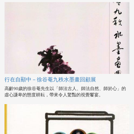
行在自顯中－徐谷菴九秩水墨畫回顧展
高齡90歲的徐谷菴先生以「師法古人、師法自然、師於心」的
虛心謙卑的態度耕耘，帶來令人驚豔的視覺饗宴。