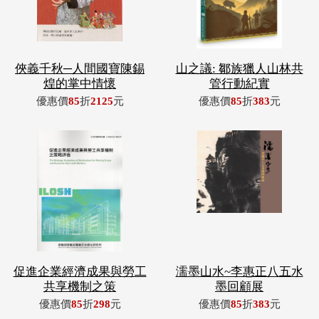
俠義千秋─人間國寶陳錫
山之議: 鄒族獵人山林共
煌的掌中情懷
管行動紀實
優惠價
85
折
2125
元
優惠價
85
折
383
元
促進企業經濟成果與勞工
濡墨山水~李惠正八五水
共享機制之策
墨回顧展
優惠價
85
折
298
元
優惠價
85
折
383
元