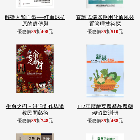
解碼人類血型──紅血球抗
直讀式儀器應用於通風裝
原的遺傳與
置管理技術探
優惠價
85
折
408
元
優惠價
85
折
510
元
生命之樹－洪通創作與道
112年度蔬菜農產品農藥
教民間藝術
殘留監測研
優惠價
85
折
748
元
優惠價
85
折
468
元