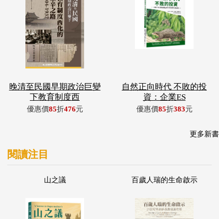
晚清至民國早期政治巨變
自然正向時代 不敗的投
下教育制度西
資：企業ES
優惠價
85
折
476
元
優惠價
85
折
383
元
更多新書
閱讀注目
山之議
百歲人瑞的生命啟示