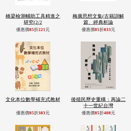
橋梁檢測輔助工具精進之
梅廣思想文集(古籍訓解
研究(2/2
篇、經典析論
優惠價
85
折
221
元
優惠價
85
折
833
元
文化本位數學補充式教材
後殖民歷史重構：再論二
十一世紀台灣
優惠價
85
折
383
元
優惠價
85
折
408
元