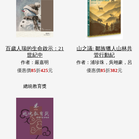
百歲人瑞的生命啟示：21
山之議: 鄒族獵人山林共
世紀中
管行動紀
作者：嚴嘉明
作者：浦珍珠，吳翊豪，呂
翊齊，張惠東，許玉青，王
優惠價
85
折
425
元
優惠價
85
折
382
元
昶欣，蕭冠祐，浦忠成，浦
忠勇
總統教育獎