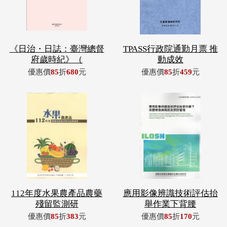
《日治・日誌：臺灣總督
TPASS行政院通勤月票 推
府歲時紀》（
動成效
優惠價
85
折
680
元
優惠價
85
折
459
元
112年度水果農產品農藥
應用影像辨識技術評估抬
殘留監測研
舉作業下背腰
優惠價
85
折
383
元
優惠價
85
折
170
元