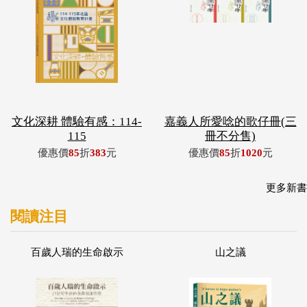
文化深耕 體驗有感：114-
嘉義人所愛唸的歌仔冊(三
115
冊不分售)
優惠價
85
折
383
元
優惠價
85
折
1020
元
更多新書
閱讀注目
百歲人瑞的生命啟示
山之議