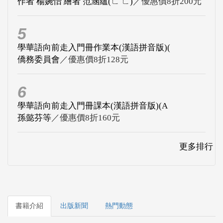
作者 楊婉怡 繪者 范涵蘊(ㄈ ㄈ)
／優惠價8折200元
5
學華語向前走入門冊作業本(漢語拼音版)(
僑務委員會
／優惠價8折128元
6
學華語向前走入門冊課本(漢語拼音版)(A
孫懿芬等
／優惠價8折160元
更多排行
書籍介紹
出版新聞
熱門動態