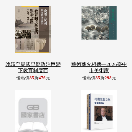
晚清至民國早期政治巨變
藝術薪火相傳—2026臺中
下教育制度西
市美術家
優惠價
85
折
476
元
優惠價
85
折
298
元