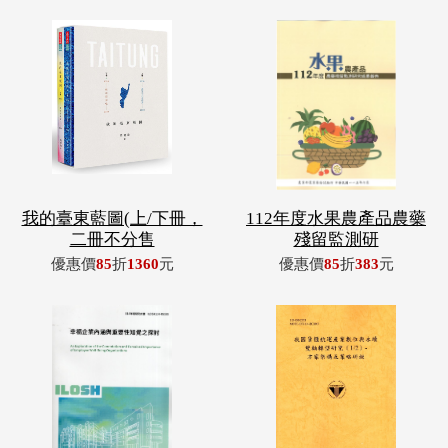
我的臺東藍圖(上/下冊，
112年度水果農產品農藥
二冊不分售
殘留監測研
優惠價
85
折
1360
元
優惠價
85
折
383
元