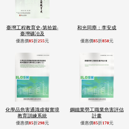
臺灣工程教育史-第拾篇‧
和光同塵：李安成
臺灣礦冶及
優惠價
85
折
255
元
優惠價
85
折
850
元
化學品危害通識虛擬實境
鋼鐵業勞工職業危害評估
教育訓練系統
計畫
優惠價
85
折
298
元
優惠價
85
折
170
元