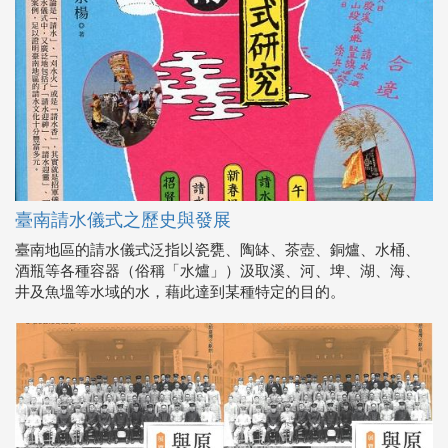
臺南請水儀式之歷史與發展
臺南地區的請水儀式泛指以瓷甕、陶缽、茶壺、銅爐、水桶、
酒瓶等各種容器（俗稱「水爐」）汲取溪、河、埤、湖、海、
井及魚塭等水域的水，藉此達到某種特定的目的。