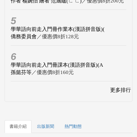
作者 楊婉怡 繪者 范涵蘊(ㄈ ㄈ)
／優惠價8折200元
5
學華語向前走入門冊作業本(漢語拼音版)(
僑務委員會
／優惠價8折128元
6
學華語向前走入門冊課本(漢語拼音版)(A
孫懿芬等
／優惠價8折160元
更多排行
書籍介紹
出版新聞
熱門動態