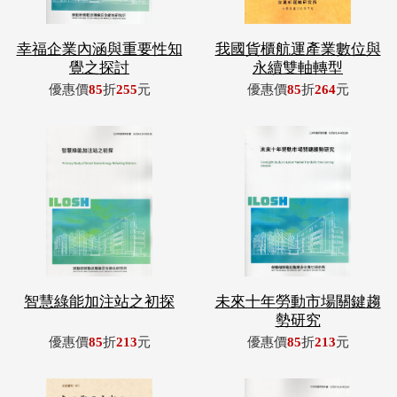
幸福企業內涵與重要性知
我國貨櫃航運產業數位與
覺之探討
永續雙軸轉型
優惠價
85
折
255
元
優惠價
85
折
264
元
智慧綠能加注站之初探
未來十年勞動市場關鍵趨
勢研究
優惠價
85
折
213
元
優惠價
85
折
213
元