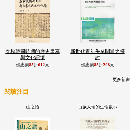
春秋戰國時期的歷史書寫
新世代青年失業問題之探
與文化記憶
討
優惠價
85
折
612
元
優惠價
85
折
298
元
更多新書
閱讀注目
山之議
百歲人瑞的生命啟示