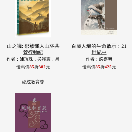
山之議: 鄒族獵人山林共
百歲人瑞的生命啟示：21
管行動紀
世紀中
作者：浦珍珠，吳翊豪，呂
作者：嚴嘉明
翊齊，張惠東，許玉青，王
優惠價
85
折
382
元
優惠價
85
折
425
元
昶欣，蕭冠祐，浦忠成，浦
忠勇
總統教育獎