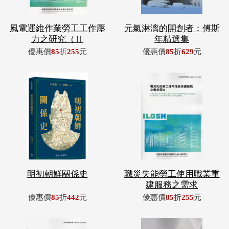
風電運維作業勞工工作壓
元氣淋漓的開創者：傅斯
力之研究（Ⅱ
年精選集
優惠價
85
折
255
元
優惠價
85
折
629
元
明初朝鮮關係史
職災失能勞工使用職業重
建服務之需求
優惠價
85
折
442
元
優惠價
85
折
255
元