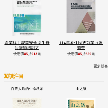
產業移工職業安全衛生母
114年原住民族就業狀況
語講師培訓方
調查
優惠價
85
折
213
元
優惠價
85
折
850
元
更多新書
閱讀注目
百歲人瑞的生命啟示
山之議