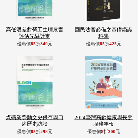
高低溫差對勞工生理危害
國民法官必備之基礎鑑識
評估先驅計畫
科學
優惠價
85
折
340
元
優惠價
85
折
425
元
煤礦業勞動文史保存與口
2024臺灣高齡健康與長照
述歷史訪談
服務年報
優惠價
85
折
298
元
優惠價
8
折
200
元