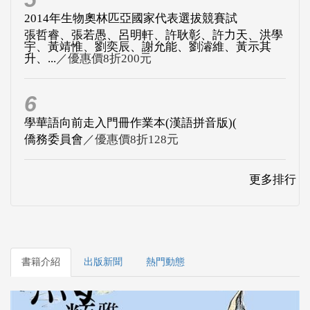
2014年生物奧林匹亞國家代表選拔競賽試
張哲睿、張若愚、呂明軒、許耿彰、許力天、洪學
宇、黃靖惟、劉奕辰、謝允能、劉濬維、黃示其
升、...
／優惠價8折200元
6
學華語向前走入門冊作業本(漢語拼音版)(
僑務委員會
／優惠價8折128元
更多排行
書籍介紹
出版新聞
熱門動態