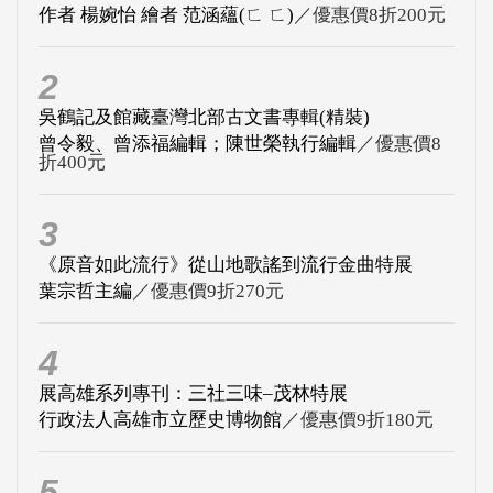
作者 楊婉怡 繪者 范涵蘊(ㄈ ㄈ)
／優惠價8折200元
2
吳鶴記及館藏臺灣北部古文書專輯(精裝)
曾令毅、曾添福編輯；陳世榮執行編輯
／優惠價8
折400元
3
《原音如此流行》從山地歌謠到流行金曲特展
葉宗哲主編
／優惠價9折270元
4
展高雄系列專刊：三社三味–茂林特展
行政法人高雄市立歷史博物館
／優惠價9折180元
5