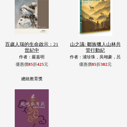
百歲人瑞的生命啟示：21
山之議: 鄒族獵人山林共
世紀中
管行動紀
作者：嚴嘉明
作者：浦珍珠，吳翊豪，呂
翊齊，張惠東，許玉青，王
優惠價
85
折
425
元
優惠價
85
折
382
元
昶欣，蕭冠祐，浦忠成，浦
忠勇
總統教育獎