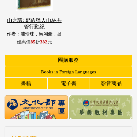
山之議: 鄒族獵人山林共
管行動紀
作者：浦珍珠，吳翊豪，呂
翊齊，張惠東，許玉青，王
優惠價
85
折
382
元
昶欣，蕭冠祐，浦忠成，浦
忠勇
團購服務
Books in Foreign Languages
書籍
電子書
影音商品