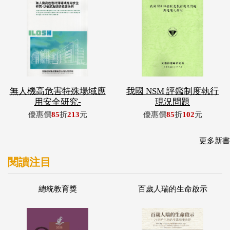
無人機高危害特殊場域應
我國 NSM 評鑑制度執行
用安全研究-
現況問題
優惠價
85
折
213
元
優惠價
85
折
102
元
更多新書
閱讀注目
總統教育獎
百歲人瑞的生命啟示