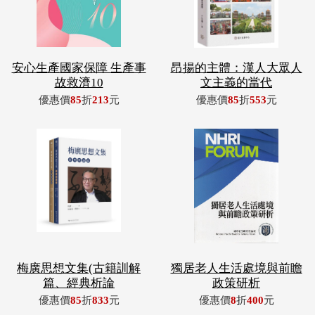
安心生產國家保障 生產事
昂揚的主體：漢人大眾人
故救濟10
文主義的當代
優惠價
85
折
213
元
優惠價
85
折
553
元
梅廣思想文集(古籍訓解
獨居老人生活處境與前瞻
篇、經典析論
政策研析
優惠價
85
折
833
元
優惠價
8
折
400
元