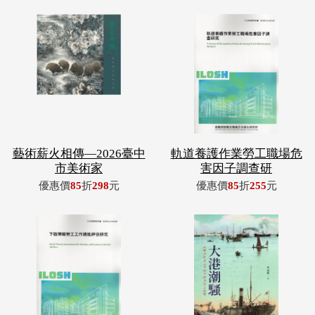
藝術薪火相傳—2026臺中
軌道養護作業勞工職場危
市美術家
害因子調查研
優惠價
85
折
298
元
優惠價
85
折
255
元