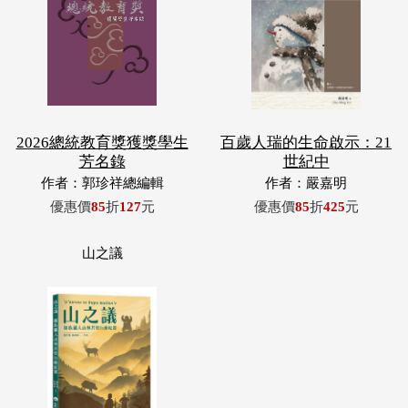
2026總統教育獎獲獎學生
百歲人瑞的生命啟示：21
芳名錄
世紀中
作者：郭珍祥總編輯
作者：嚴嘉明
優惠價
85
折
127
元
優惠價
85
折
425
元
山之議