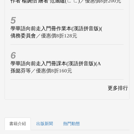
作者 楊婉怡 繪者 范涵蘊(ㄈ ㄈ)
／優惠價8折200元
5
學華語向前走入門冊作業本(漢語拼音版)(
僑務委員會
／優惠價8折128元
6
學華語向前走入門冊課本(漢語拼音版)(A
孫懿芬等
／優惠價8折160元
更多排行
書籍介紹
出版新聞
熱門動態