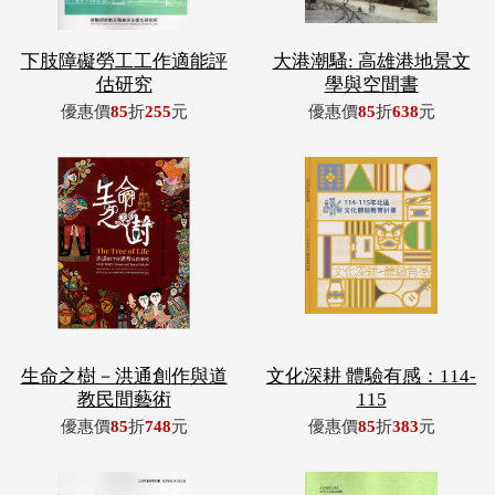
下肢障礙勞工工作適能評
大港潮騷: 高雄港地景文
估研究
學與空間書
優惠價
85
折
255
元
優惠價
85
折
638
元
生命之樹－洪通創作與道
文化深耕 體驗有感：114-
教民間藝術
115
優惠價
85
折
748
元
優惠價
85
折
383
元