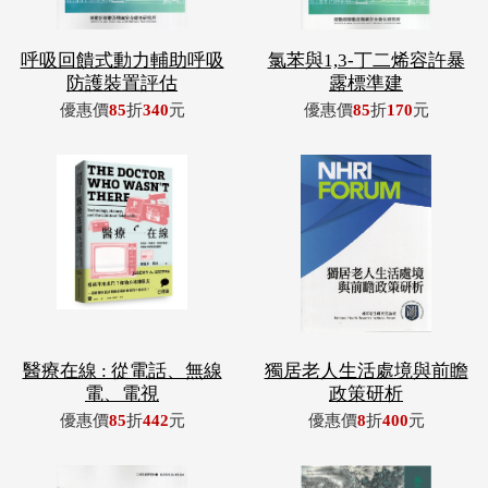
呼吸回饋式動力輔助呼吸
氯苯與1,3-丁二烯容許暴
防護裝置評估
露標準建
優惠價
85
折
340
元
優惠價
85
折
170
元
醫療在線 : 從電話、無線
獨居老人生活處境與前瞻
電、電視
政策研析
優惠價
85
折
442
元
優惠價
8
折
400
元