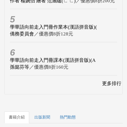
作者 楊婉怡 繪者 范涵蘊(ㄈ ㄈ)
／優惠價8折200元
5
學華語向前走入門冊作業本(漢語拼音版)(
僑務委員會
／優惠價8折128元
6
學華語向前走入門冊課本(漢語拼音版)(A
孫懿芬等
／優惠價8折160元
更多排行
書籍介紹
出版新聞
熱門動態