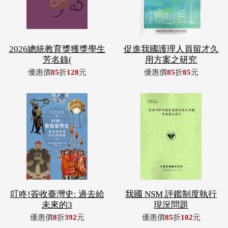
2026總統教育獎獲獎學生
促進我國護理人員留才久
芳名錄(
用方案之研究
優惠價
85
折
128
元
優惠價
85
折
85
元
叮咚!簽收臺灣史: 過去給
我國 NSM 評鑑制度執行
未來的3
現況問題
優惠價
8
折
392
元
優惠價
85
折
102
元