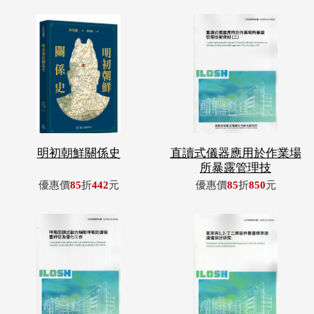
明初朝鮮關係史
直讀式儀器應用於作業場
所暴露管理技
優惠價
85
折
442
元
優惠價
85
折
850
元