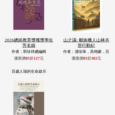
2026總統教育獎獲獎學生
山之議: 鄒族獵人山林共
芳名錄
管行動紀
作者：郭珍祥總編輯
作者：浦珍珠，吳翊豪，呂
翊齊，張惠東，許玉青，王
優惠價
85
折
127
元
優惠價
85
折
382
元
昶欣，蕭冠祐，浦忠成，浦
忠勇
百歲人瑞的生命啟示