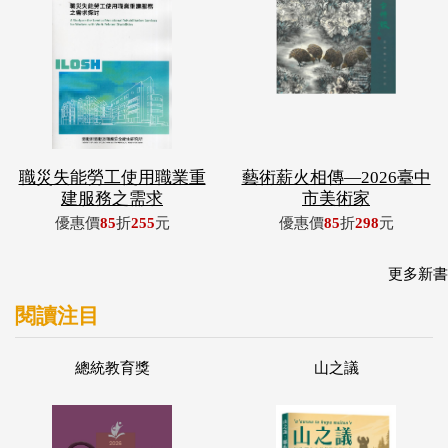
職災失能勞工使用職業重
藝術薪火相傳—2026臺中
建服務之需求
市美術家
優惠價
85
折
255
元
優惠價
85
折
298
元
更多新書
閱讀注目
總統教育獎
山之議