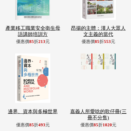
產業移工職業安全衛生母
昂揚的主體：漢人大眾人
語講師培訓方
文主義的當代
優惠價
85
折
213
元
優惠價
85
折
553
元
邊界、資本與多極世界
嘉義人所愛唸的歌仔冊(三
冊不分售)
優惠價
85
折
493
元
優惠價
85
折
1020
元