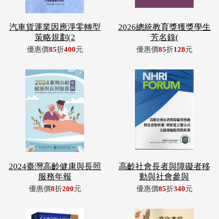
汽車貨運業因應淨零轉型
2026總統教育獎獲獎學生
策略規劃(2
芳名錄(
優惠價
85
折
400
元
優惠價
85
折
128
元
2024臺灣高齡健康與長照
高齡社會長者與障礙者移
服務年報
動與社會參與
優惠價
8
折
200
元
優惠價
85
折
340
元