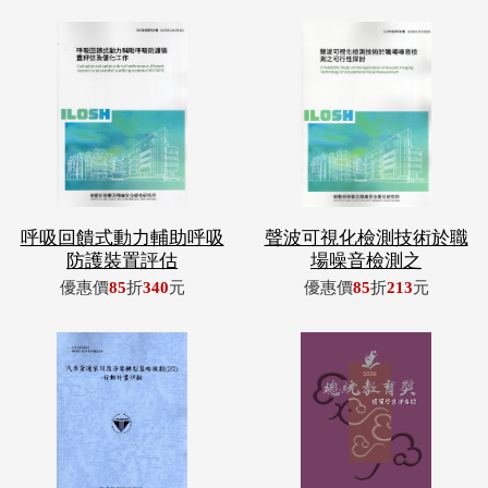
呼吸回饋式動力輔助呼吸
聲波可視化檢測技術於職
防護裝置評估
場噪音檢測之
優惠價
85
折
340
元
優惠價
85
折
213
元