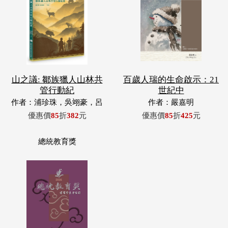
山之議: 鄒族獵人山林共
百歲人瑞的生命啟示：21
管行動紀
世紀中
作者：浦珍珠，吳翊豪，呂
作者：嚴嘉明
翊齊，張惠東，許玉青，王
優惠價
85
折
382
元
優惠價
85
折
425
元
昶欣，蕭冠祐，浦忠成，浦
忠勇
總統教育獎