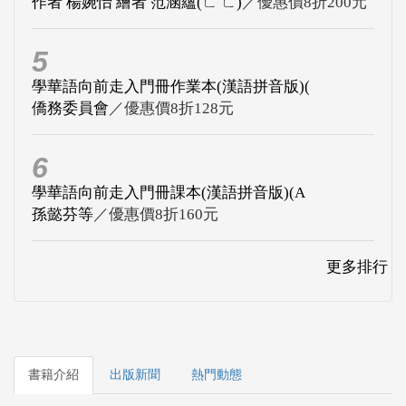
作者 楊婉怡 繪者 范涵蘊(ㄈ ㄈ)
／優惠價8折200元
5
學華語向前走入門冊作業本(漢語拼音版)(
僑務委員會
／優惠價8折128元
6
學華語向前走入門冊課本(漢語拼音版)(A
孫懿芬等
／優惠價8折160元
更多排行
書籍介紹
出版新聞
熱門動態