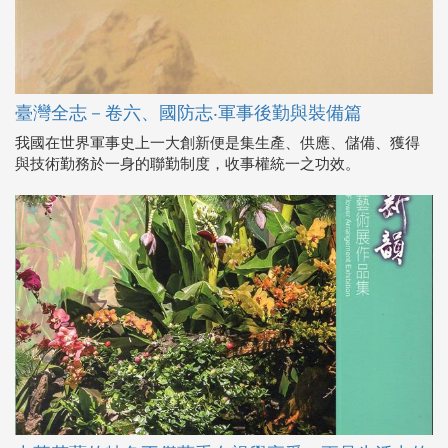
臺灣全志－卷六、國防志‧軍事後勤與裝備篇
我國在世界軍事史上一大創新便是集生產、供應、儲備、獲得
與技術勤務於一身的聯勤制度，收事權統一之功效。