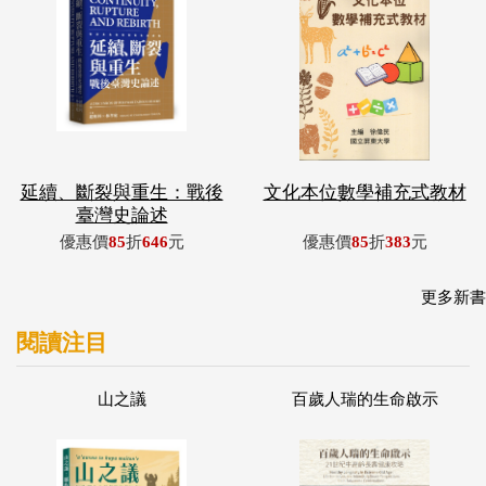
延續、斷裂與重生：戰後
文化本位數學補充式教材
臺灣史論述
優惠價
85
折
646
元
優惠價
85
折
383
元
更多新書
閱讀注目
山之議
百歲人瑞的生命啟示