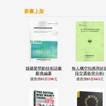
新書上架
煤礦業勞動技術語彙
無人機空拍應用於
辭典編纂
段交通衝突分析(
優惠價
85
折
298
元
優惠價
85
折
663
元