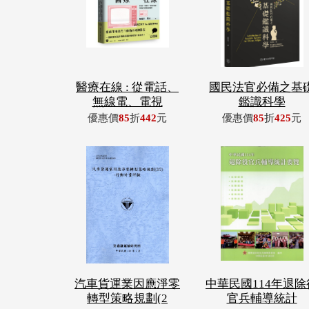
醫療在線 : 從電話、
國民法官必備之基
無線電、電視
鑑識科學
優惠價
85
折
442
元
優惠價
85
折
425
元
汽車貨運業因應淨零
中華民國114年退除
轉型策略規劃(2
官兵輔導統計