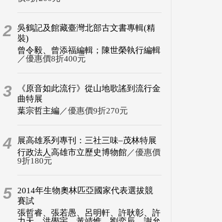
2
吳鶴記及館藏臺灣北部古文書專輯(精
裝)
曾令毅、曾添福編輯；陳世榮執行編輯
／優惠價8折400元
3
《原音如此流行》從山地歌謠到流行金
曲特展
葉宗哲主編
／優惠價9折270元
4
展高雄系列專刊：三社三味–茂林特展
行政法人高雄市立歷史博物館
／優惠價
9折180元
5
2014年生物奧林匹亞國家代表選拔競
賽試
張哲睿、張若愚、呂明軒、許耿彰、許
力天、洪學宇、黃靖惟、劉奕辰、謝允