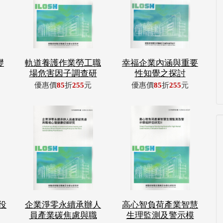
礎
軌道養護作業勞工職
幸福企業內涵與重要
場危害因子調查研
性知覺之探討
優惠價
85
折
255
元
優惠價
85
折
255
元
役
企業淨零永續承辦人
高心智負荷產業智慧
員產業碳焦慮與職
生理監測及警示模