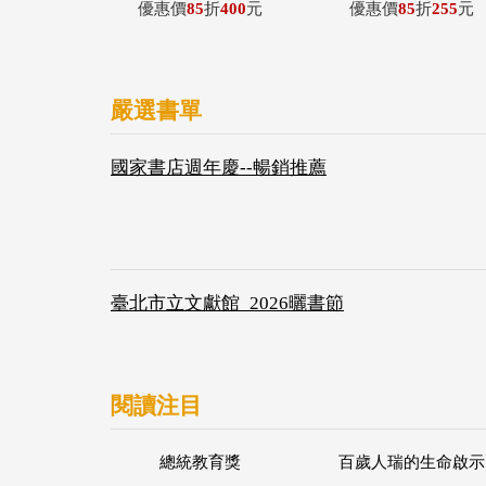
優惠價
85
折
400
元
優惠價
85
折
255
元
嚴選書單
國家書店週年慶--暢銷推薦
臺北市立文獻館_2026曬書節
閱讀注目
總統教育獎
百歲人瑞的生命啟示