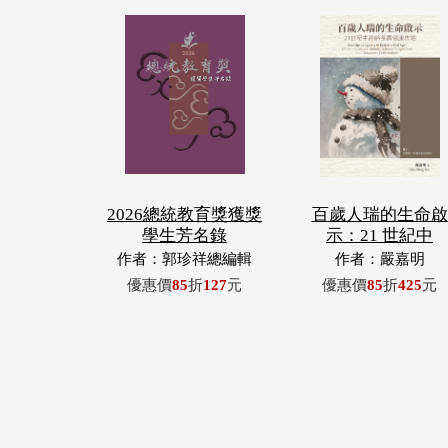
2026總統教育獎獲獎
百歲人瑞的生命啟
學生芳名錄
示：21 世紀中
作者：郭珍祥總編輯
作者：嚴嘉明
優惠價
85
折
127
元
優惠價
85
折
425
元