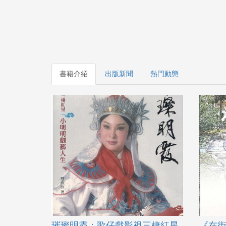
書籍介紹
出版新聞
熱門動態
璀璨明霞：歌仔戲影視三棲紅星
《在