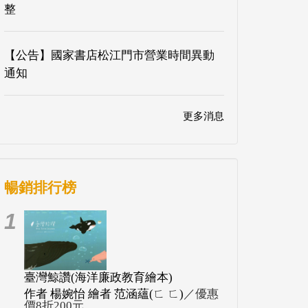
整
【公告】國家書店松江門市營業時間異動
通知
更多消息
暢銷排行榜
1
臺灣鯨讚(海洋廉政教育繪本)
作者 楊婉怡 繪者 范涵蘊(ㄈ ㄈ)
／優惠
價8折200元