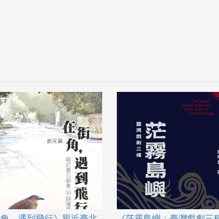
街角，遇到飛行》親近臺北
《茫霧島嶼：臺灣戲劇三