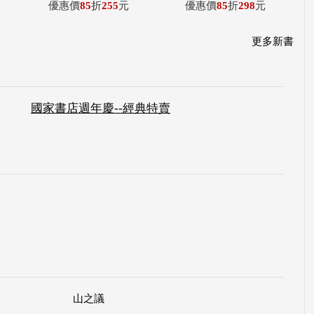
優惠價
85
折
255
元
優惠價
85
折
298
元
更多新書
國家書店週年慶--經典特賣
山之議