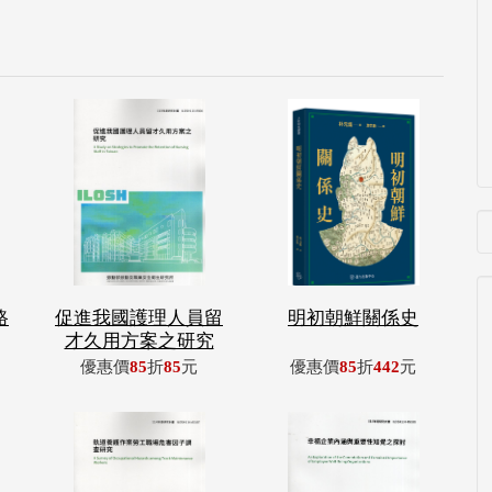
路
促進我國護理人員留
明初朝鮮關係史
才久用方案之研究
優惠價
85
折
85
元
優惠價
85
折
442
元