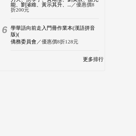
能、劉濬維、黃示其升、...
／優惠價8
折200元
6
學華語向前走入門冊作業本(漢語拼音
版)(
僑務委員會
／優惠價8折128元
更多排行