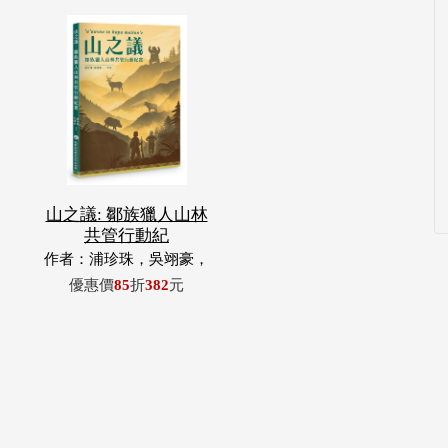
山之議: 鄒族獵人山林
共管行動紀
作者：浦珍珠，吳翊豪，
呂翊齊，張惠東，許玉
優惠價
85
折
382
元
青，王昶欣，蕭冠祐，浦
忠成，浦忠勇