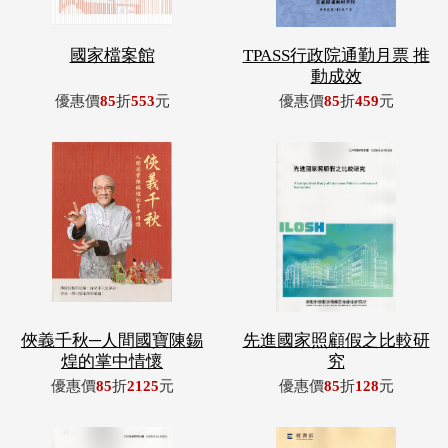
國家檔案館
TPASS行政院通勤月票 推
動成效
優惠價
85
折
553
元
優惠價
85
折
459
元
俠義千秋─人間國寶陳錫
先進國家照顧假之比較研
煌的掌中情懷
究
優惠價
85
折
2125
元
優惠價
85
折
128
元