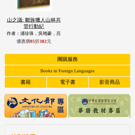
山之議: 鄒族獵人山林共
管行動紀
作者：浦珍珠，吳翊豪，呂
翊齊，張惠東，許玉青，王
優惠價
85
折
382
元
昶欣，蕭冠祐，浦忠成，浦
忠勇
團購服務
Books in Foreign Languages
書籍
電子書
影音商品