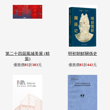
第二十四屆風城美展 (精
明初朝鮮關係史
裝)
優惠價
85
折
383
元
優惠價
85
折
442
元