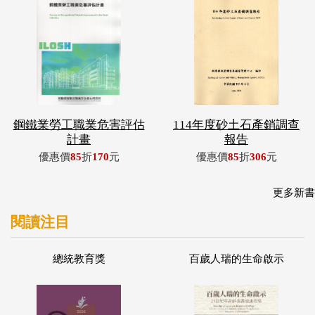
鋼鐵業勞工職業危害評估
114年度砂土石產銷調查
計畫
報告
優惠價
85
折
170
元
優惠價
85
折
306
元
更多新書
閱讀注目
總統教育獎
百歲人瑞的生命啟示