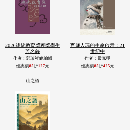
2026總統教育獎獲獎學生
百歲人瑞的生命啟示：21
芳名錄
世紀中
作者：郭珍祥總編輯
作者：嚴嘉明
優惠價
85
折
127
元
優惠價
85
折
425
元
山之議