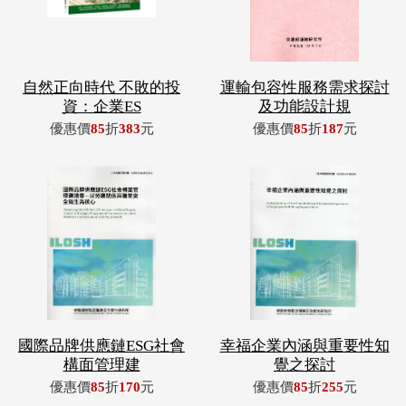
自然正向時代 不敗的投
運輸包容性服務需求探討
資：企業ES
及功能設計規
優惠價
85
折
383
元
優惠價
85
折
187
元
國際品牌供應鏈ESG社會
幸福企業內涵與重要性知
構面管理建
覺之探討
優惠價
85
折
170
元
優惠價
85
折
255
元