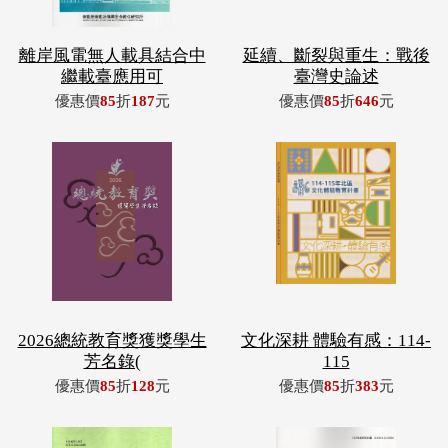
離岸風電無人載具結合中
延續、斷裂與重生：戰後
繼載臺應用可
臺灣史論述
優惠價
85
折
187
元
優惠價
85
折
646
元
2026總統教育獎獲獎學生
文化深耕 體驗有感：114-
芳名錄(
115
優惠價
85
折
128
元
優惠價
85
折
383
元