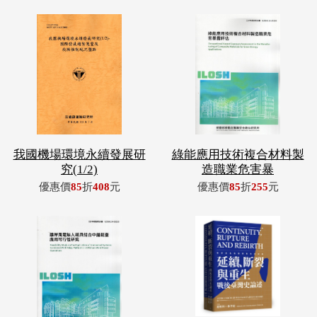
我國機場環境永續發展研
綠能應用技術複合材料製
究(1/2)
造職業危害暴
優惠價
85
折
408
元
優惠價
85
折
255
元