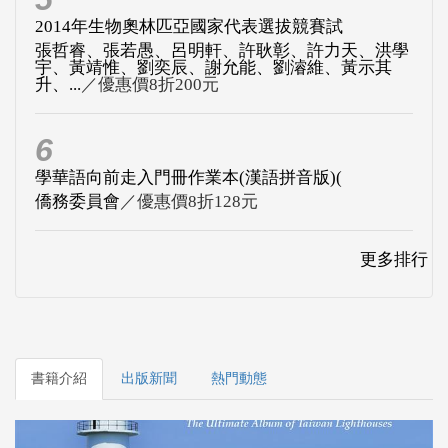
2014年生物奧林匹亞國家代表選拔競賽試
張哲睿、張若愚、呂明軒、許耿彰、許力天、洪學
宇、黃靖惟、劉奕辰、謝允能、劉濬維、黃示其
升、...
／優惠價8折200元
6
學華語向前走入門冊作業本(漢語拼音版)(
僑務委員會
／優惠價8折128元
更多排行
書籍介紹
出版新聞
熱門動態