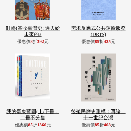
叮咚!簽收臺灣史: 過去給
需求反應式公共運輸服務
未來的3
(DRTS)
優惠價
8
折
392
元
優惠價
85
折
425
元
我的臺東藍圖(上/下冊，
後殖民歷史重構：再論二
二冊不分售
十一世紀台灣
優惠價
85
折
1360
元
優惠價
85
折
408
元