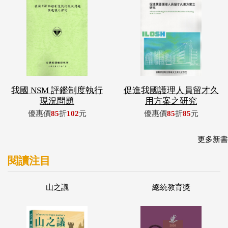
我國 NSM 評鑑制度執行
促進我國護理人員留才久
現況問題
用方案之研究
優惠價
85
折
102
元
優惠價
85
折
85
元
更多新書
閱讀注目
山之議
總統教育獎