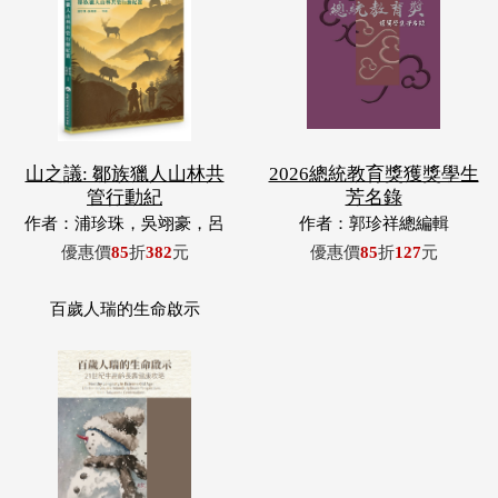
山之議: 鄒族獵人山林共
2026總統教育獎獲獎學生
管行動紀
芳名錄
作者：浦珍珠，吳翊豪，呂
作者：郭珍祥總編輯
翊齊，張惠東，許玉青，王
優惠價
85
折
382
元
優惠價
85
折
127
元
昶欣，蕭冠祐，浦忠成，浦
忠勇
百歲人瑞的生命啟示