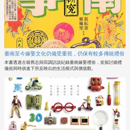
臺南至今嫁娶文化仍備受重視，仍保有較多傳統禮俗
本書透過古籍舊志與田調訪談紀錄臺南嫁娶禮俗，並探討婚禮
儀俗與時俱進下所反映出的生活模式與價值觀。