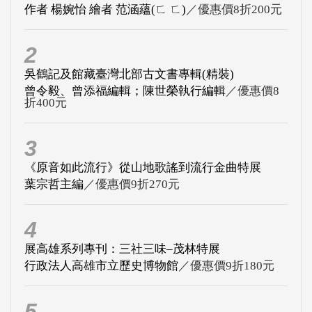
作者 楊婉怡 繪者 范涵蘊(ㄈ ㄈ)
／優惠價8折200元
2
吳鶴記及館藏臺灣北部古文書專輯(精裝)
曾令毅、曾添福編輯；陳世榮執行編輯
／優惠價8
折400元
3
《原音如此流行》從山地歌謠到流行金曲特展
葉宗哲主編
／優惠價9折270元
4
展高雄系列專刊：三社三味–茂林特展
行政法人高雄市立歷史博物館
／優惠價9折180元
5