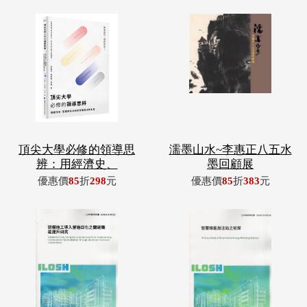
頂尖大學必修的領導思
濡墨山水~李惠正八五水
辨：用經濟史、
墨回顧展
優惠價
85
折
298
元
優惠價
85
折
383
元