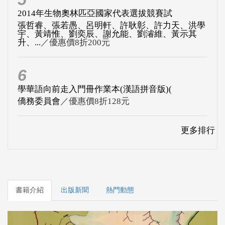
2014年生物奧林匹亞國家代表選拔競賽試
張哲睿、張若愚、呂明軒、許耿彰、許力天、洪學
宇、黃靖惟、劉奕辰、謝允能、劉濬維、黃示其
升、...
／優惠價8折200元
6
學華語向前走入門冊作業本(漢語拼音版)(
僑務委員會
／優惠價8折128元
更多排行
書籍介紹
出版新聞
熱門動態