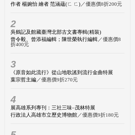
作者 楊婉怡 繪者 范涵蘊(ㄈ ㄈ)
／優惠價8折200元
2
吳鶴記及館藏臺灣北部古文書專輯(精裝)
曾令毅、曾添福編輯；陳世榮執行編輯
／優惠價8
折400元
3
《原音如此流行》從山地歌謠到流行金曲特展
葉宗哲主編
／優惠價9折270元
4
展高雄系列專刊：三社三味–茂林特展
行政法人高雄市立歷史博物館
／優惠價9折180元
5