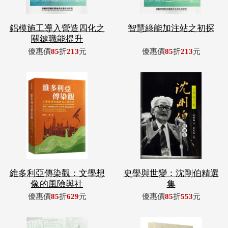
鋁模施工導入營造四化之
智慧綠能加注站之初探
關鍵職能提升
優惠價
85
折
213
元
優惠價
85
折
213
元
維多利亞傳染觀：文學想
史學與世變：沈剛伯精選
像的風險與社
集
優惠價
85
折
629
元
優惠價
85
折
553
元