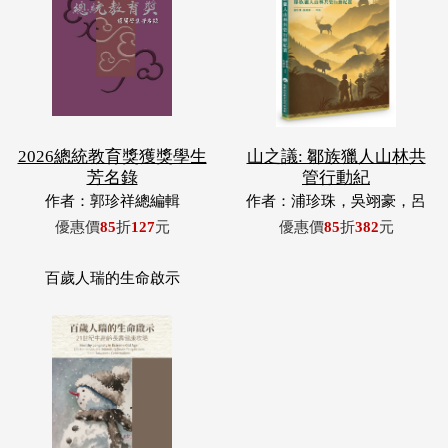
2026總統教育獎獲獎學生
山之議: 鄒族獵人山林共
芳名錄
管行動紀
作者：郭珍祥總編輯
作者：浦珍珠，吳翊豪，呂
翊齊，張惠東，許玉青，王
優惠價
85
折
127
元
優惠價
85
折
382
元
昶欣，蕭冠祐，浦忠成，浦
忠勇
百歲人瑞的生命啟示