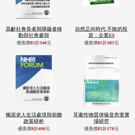
高齡社會長者與障礙者移
自然正向時代 不敗的投
動與社會參與
資：企業ES
優惠價
85
折
340
元
優惠價
85
折
383
元
獨居老人生活處境與前瞻
耳毒性物質併噪音危害實
政策研析
場研究
優惠價
8
折
400
元
優惠價
85
折
170
元