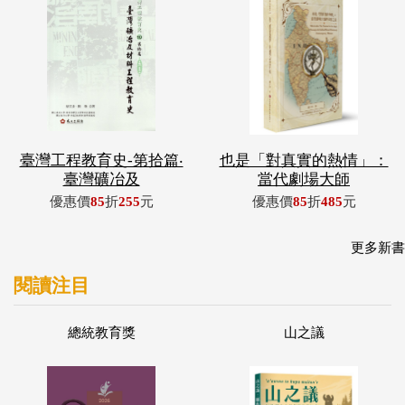
臺灣工程教育史-第拾篇‧
也是「對真實的熱情」：
臺灣礦冶及
當代劇場大師
優惠價
85
折
255
元
優惠價
85
折
485
元
更多新書
閱讀注目
總統教育獎
山之議