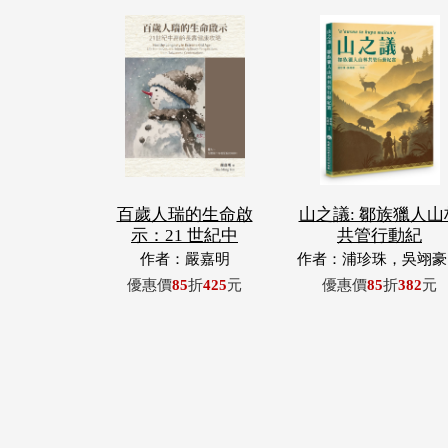
百歲人瑞的生命啟
山之議: 鄒族獵人山
示：21 世紀中
共管行動紀
作者：嚴嘉明
作者：浦珍珠，吳翊豪
呂翊齊，張惠東，許
優惠價
85
折
425
元
優惠價
85
折
382
元
青，王昶欣，蕭冠祐，
忠成，浦忠勇