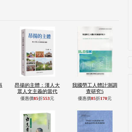
再
昂揚的主體：漢人大
我國勞工人體計測調
眾人文主義的當代
查研究5
優惠價
85
折
553
元
優惠價
85
折
170
元