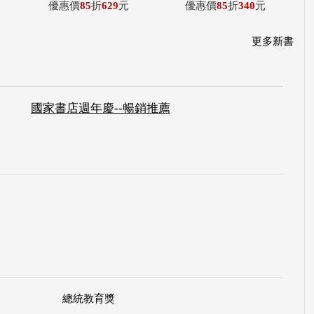
優惠價
85
折
629
元
優惠價
85
折
340
元
更多新書
國家書店週年慶--暢銷推薦
總統教育獎