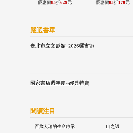
優惠價
85
折
629
元
優惠價
85
折
170
元
嚴選書單
臺北市立文獻館_2026曬書節
國家書店週年慶--經典特賣
閱讀注目
百歲人瑞的生命啟示
山之議