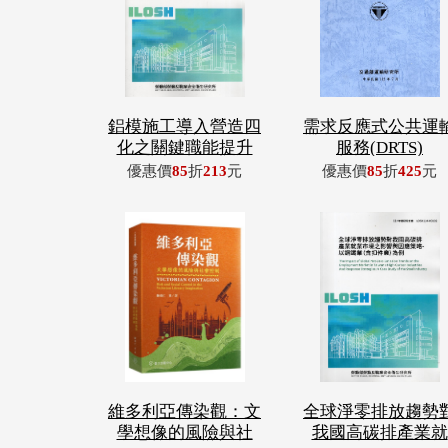
鋁模施工導入營造四
需求反應式公共運
化之關鍵職能提升
服務(DRTS)
優惠價
85
折
213
元
優惠價
85
折
425
元
維多利亞傳染觀：文
全球淨零排放趨勢
學想像的風險與社
我國高碳排產業就