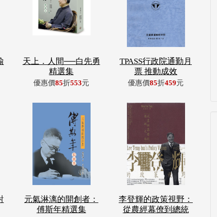
輸
天上．人間──白先勇
TPASS行政院通勤月
精選集
票 推動成效
優惠價
85
折
553
元
優惠價
85
折
459
元
對
元氣淋漓的開創者：
李登輝的政策視野：
傅斯年精選集
從農經幕僚到總統