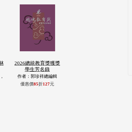
林
2026總統教育獎獲獎
學生芳名錄
，
作者：郭珍祥總編輯
玉
優惠價
85
折
127
元
浦