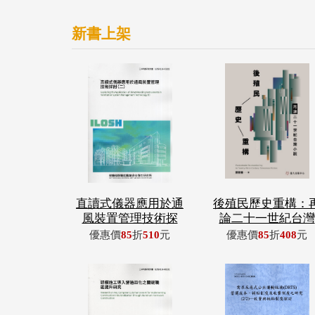
新書上架
直讀式儀器應用於通
後殖民歷史重構：
風裝置管理技術探
論二十一世紀台灣
優惠價
85
折
510
元
優惠價
85
折
408
元