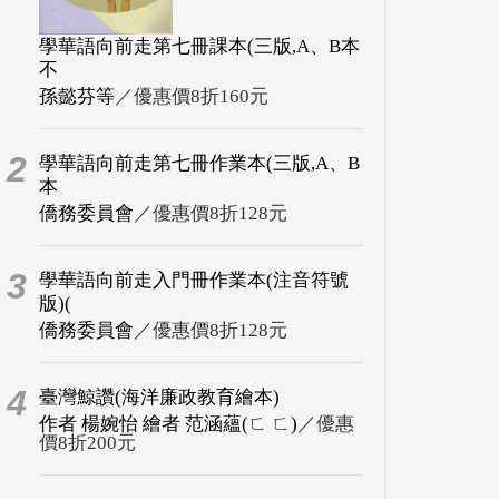
學華語向前走第七冊課本(三版,A、B本
不
孫懿芬等
／優惠價8折160元
2
學華語向前走第七冊作業本(三版,A、B
本
僑務委員會
／優惠價8折128元
3
學華語向前走入門冊作業本(注音符號
版)(
僑務委員會
／優惠價8折128元
4
臺灣鯨讚(海洋廉政教育繪本)
作者 楊婉怡 繪者 范涵蘊(ㄈ ㄈ)
／優惠
價8折200元