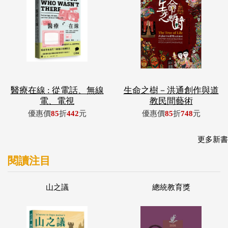
醫療在線 : 從電話、無線
生命之樹－洪通創作與道
電、電視
教民間藝術
優惠價
85
折
442
元
優惠價
85
折
748
元
更多新書
閱讀注目
山之議
總統教育獎