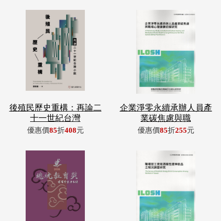
後殖民歷史重構：再論二
企業淨零永續承辦人員產
十一世紀台灣
業碳焦慮與職
優惠價
85
折
408
元
優惠價
85
折
255
元