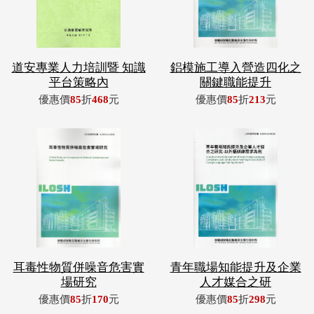
道安專業人力培訓暨 知識
鋁模施工導入營造四化之
平台策略內
關鍵職能提升
優惠價
85
折
468
元
優惠價
85
折
213
元
耳毒性物質併噪音危害實
青年職場知能提升及企業
場研究
人才媒合之研
優惠價
85
折
170
元
優惠價
85
折
298
元