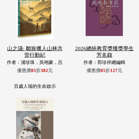
山之議: 鄒族獵人山林共
2026總統教育獎獲獎學生
管行動紀
芳名錄
作者：浦珍珠，吳翊豪，呂
作者：郭珍祥總編輯
翊齊，張惠東，許玉青，王
優惠價
85
折
382
元
優惠價
85
折
127
元
昶欣，蕭冠祐，浦忠成，浦
忠勇
百歲人瑞的生命啟示