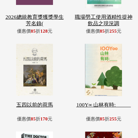
2026總統教育獎獲獎學生
職場勞工使用酒精性提神
芳名錄(
飲品之現況調
優惠價
85
折
128
元
優惠價
85
折
255
元
五四以前的荷馬
100Y∞ 山林有時: _____
優惠價
85
折
170
元
優惠價
85
折
255
元