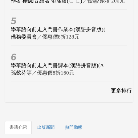
作者 楊婉怡 繪者 范涵蘊(ㄈ ㄈ)
／優惠價8折200元
5
學華語向前走入門冊作業本(漢語拼音版)(
僑務委員會
／優惠價8折128元
6
學華語向前走入門冊課本(漢語拼音版)(A
孫懿芬等
／優惠價8折160元
更多排行
書籍介紹
出版新聞
熱門動態