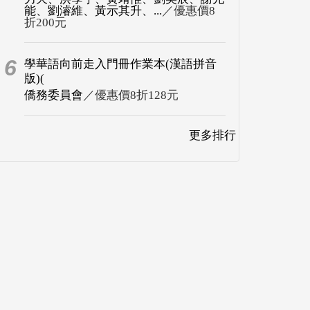
能、劉濬維、黃示其升、...
／優惠價8
折200元
6
學華語向前走入門冊作業本(漢語拼音
版)(
僑務委員會
／優惠價8折128元
更多排行