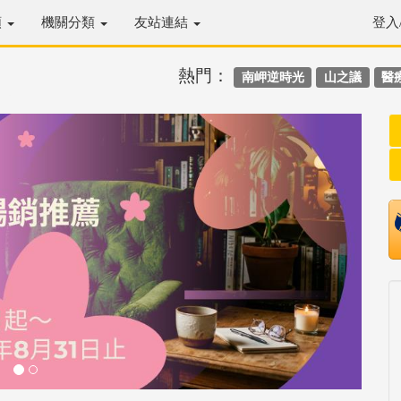
類
機關分類
友站連結
登入
熱門：
南岬逆時光
山之議
醫
Next