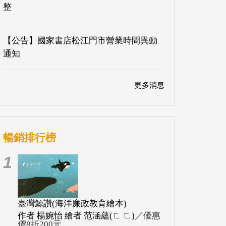
整
【公告】國家書店松江門市營業時間異動
通知
更多消息
暢銷排行榜
1
臺灣鯨讚(海洋廉政教育繪本)
作者 楊婉怡 繪者 范涵蘊(ㄈ ㄈ)
／優惠
價8折200元