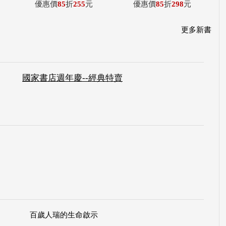
優惠價
85
折
255
元
優惠價
85
折
298
元
更多新書
國家書店週年慶--經典特賣
百歲人瑞的生命啟示