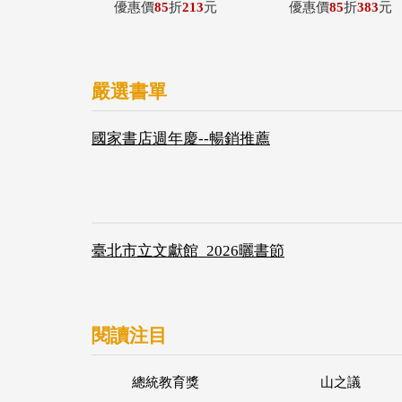
優惠價
85
折
213
元
優惠價
85
折
383
元
嚴選書單
國家書店週年慶--暢銷推薦
臺北市立文獻館_2026曬書節
閱讀注目
總統教育獎
山之議