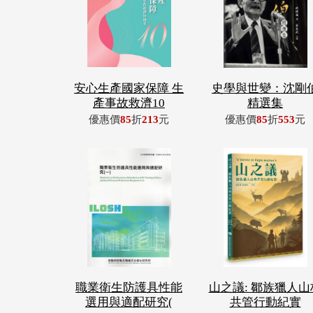
安心生產國家保障 生
史學與世變：沈剛
產事故救濟10
精選集
優惠價
85
折
213
元
優惠價
85
折
553
元
職業衛生防護具性能
山之議: 鄒族獵人山
選用與適配研究(
共管行動紀實