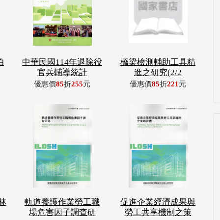
伯
中華民國114年退除役
橋梁檢測輔助工具精
官兵輔導統計
進之研究(2/2
優惠價
85
折
255
元
優惠價
85
折
221
元
林
軌道養護作業勞工職
促進企業經濟成果與
場危害因子調查研
勞工共享機制之策