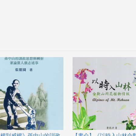
民權到威權》孫中山的訓政
【書介】《以時入山林合