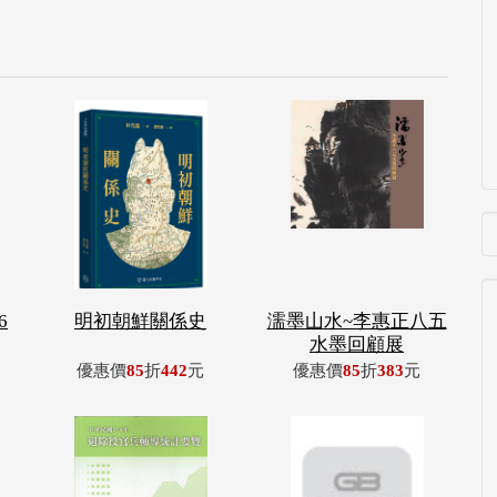
6
明初朝鮮關係史
濡墨山水~李惠正八五
水墨回顧展
優惠價
85
折
442
元
優惠價
85
折
383
元