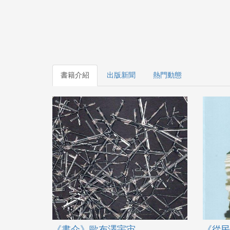
書籍介紹
出版新聞
熱門動態
《書介》歐布澤宇宙
《從