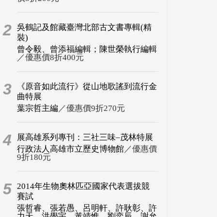
2
吳鶴記及館藏臺灣北部古文書專輯(精
裝)
曾令毅、曾添福編輯；陳世榮執行編輯
／優惠價8折400元
3
《原音如此流行》從山地歌謠到流行金
曲特展
葉宗哲主編
／優惠價9折270元
4
展高雄系列專刊：三社三味–茂林特展
行政法人高雄市立歷史博物館
／優惠價
9折180元
5
2014年生物奧林匹亞國家代表選拔競
賽試
張哲睿、張若愚、呂明軒、許耿彰、許
力天、洪學宇、黃靖惟、劉奕辰、謝允