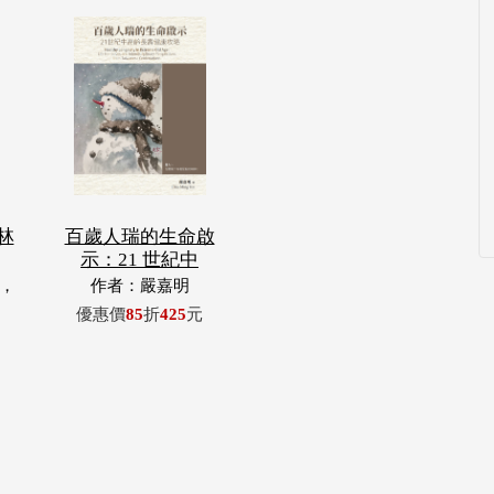
林
百歲人瑞的生命啟
示：21 世紀中
，
作者：嚴嘉明
玉
優惠價
85
折
425
元
浦