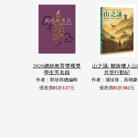
2026總統教育獎獲獎
山之議: 鄒族獵人山
學生芳名錄
共管行動紀
作者：郭珍祥總編輯
作者：浦珍珠，吳翊豪
呂翊齊，張惠東，許
優惠價
85
折
127
元
優惠價
85
折
382
元
青，王昶欣，蕭冠祐，
忠成，浦忠勇