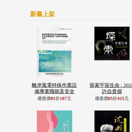
新書上架
離岸風電特殊作業設
探索宇宙生命 : 202
備專業職能及安全
許自貴個
優惠價
85
折
187
元
優惠價
85
折
425
元