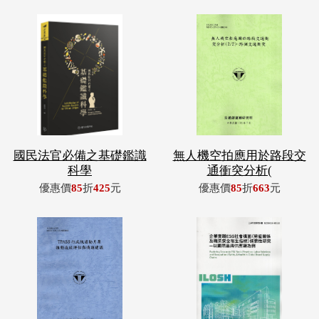
國民法官必備之基礎鑑識
無人機空拍應用於路段交
科學
通衝突分析(
優惠價
85
折
425
元
優惠價
85
折
663
元