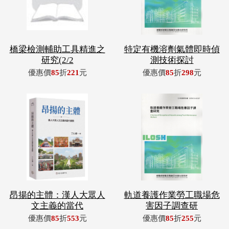
橋梁檢測輔助工具精進之
特定有機溶劑氣體即時偵
研究(2/2
測技術探討
優惠價
85
折
221
元
優惠價
85
折
298
元
昂揚的主體：漢人大眾人
軌道養護作業勞工職場危
文主義的當代
害因子調查研
優惠價
85
折
553
元
優惠價
85
折
255
元