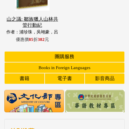
山之議: 鄒族獵人山林共
管行動紀
作者：浦珍珠，吳翊豪，呂
翊齊，張惠東，許玉青，王
優惠價
85
折
382
元
昶欣，蕭冠祐，浦忠成，浦
忠勇
團購服務
Books in Foreign Languages
書籍
電子書
影音商品