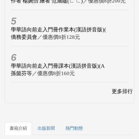
作者 楊婉怡 繪者 范涵蘊(ㄈ ㄈ)
／優惠價8折200元
5
學華語向前走入門冊作業本(漢語拼音版)(
僑務委員會
／優惠價8折128元
6
學華語向前走入門冊課本(漢語拼音版)(A
孫懿芬等
／優惠價8折160元
更多排行
書籍介紹
出版新聞
熱門動態