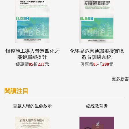
鋁模施工導入營造四化之
化學品危害通識虛擬實境
關鍵職能提升
教育訓練系統
優惠價
85
折
213
元
優惠價
85
折
298
元
更多新書
閱讀注目
百歲人瑞的生命啟示
總統教育獎