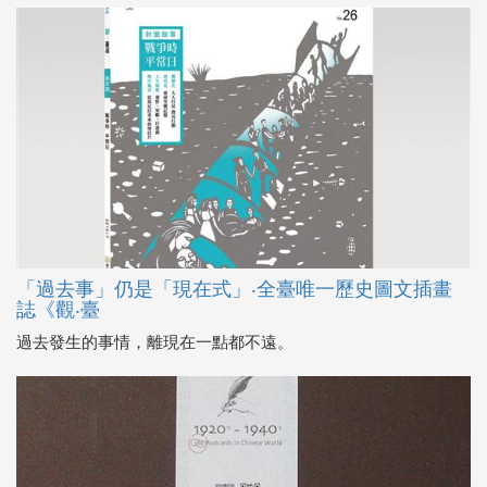
「過去事」仍是「現在式」‧全臺唯一歷史圖文插畫
誌《觀‧臺
過去發生的事情，離現在一點都不遠。