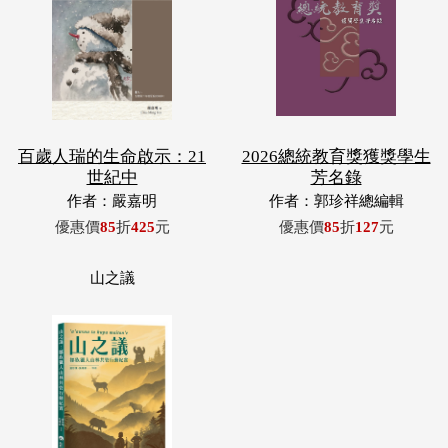
百歲人瑞的生命啟示：21
2026總統教育獎獲獎學生
世紀中
芳名錄
作者：嚴嘉明
作者：郭珍祥總編輯
優惠價
85
折
425
元
優惠價
85
折
127
元
山之議