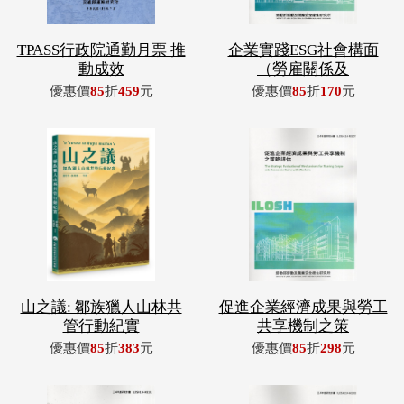
TPASS行政院通勤月票 推
企業實踐ESG社會構面
動成效
（勞雇關係及
優惠價
85
折
459
元
優惠價
85
折
170
元
山之議: 鄒族獵人山林共
促進企業經濟成果與勞工
管行動紀實
共享機制之策
優惠價
85
折
383
元
優惠價
85
折
298
元