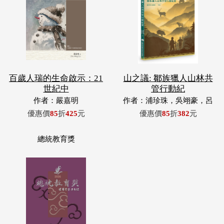
百歲人瑞的生命啟示：21
山之議: 鄒族獵人山林共
世紀中
管行動紀
作者：嚴嘉明
作者：浦珍珠，吳翊豪，呂
翊齊，張惠東，許玉青，王
優惠價
85
折
425
元
優惠價
85
折
382
元
昶欣，蕭冠祐，浦忠成，浦
忠勇
總統教育獎