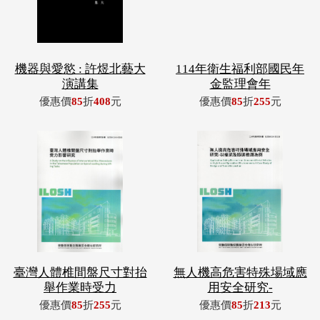
機器與愛慾 : 許煜北藝大
114年衛生福利部國民年
演講集
金監理會年
優惠價
85
折
408
元
優惠價
85
折
255
元
臺灣人體椎間盤尺寸對抬
無人機高危害特殊場域應
舉作業時受力
用安全研究-
優惠價
85
折
255
元
優惠價
85
折
213
元