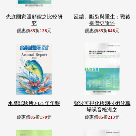
先進國家照顧假之比較研
延續、斷裂與重生：戰後
究
臺灣史論述
優惠價
85
折
128
元
優惠價
85
折
646
元
水產試驗所2025年年報
聲波可視化檢測技術於職
場噪音檢測之
優惠價
85
折
170
元
優惠價
85
折
213
元