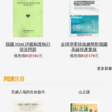
我國 NSM 評鑑制度執行
全球淨零排放趨勢對我國
現況問題
高碳排產業就
優惠價
85
折
102
元
優惠價
85
折
170
元
更多新書
閱讀注目
百歲人瑞的生命啟示
山之議