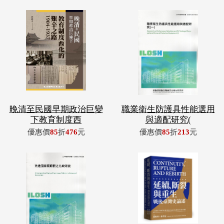
晚清至民國早期政治巨變
職業衛生防護具性能選用
下教育制度西
與適配研究(
優惠價
85
折
476
元
優惠價
85
折
213
元