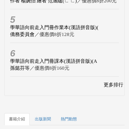
作者 楊婉怡 繪者 范涵蘊(ㄈ ㄈ)
／優惠價8折200元
5
學華語向前走入門冊作業本(漢語拼音版)(
僑務委員會
／優惠價8折128元
6
學華語向前走入門冊課本(漢語拼音版)(A
孫懿芬等
／優惠價8折160元
更多排行
書籍介紹
出版新聞
熱門動態