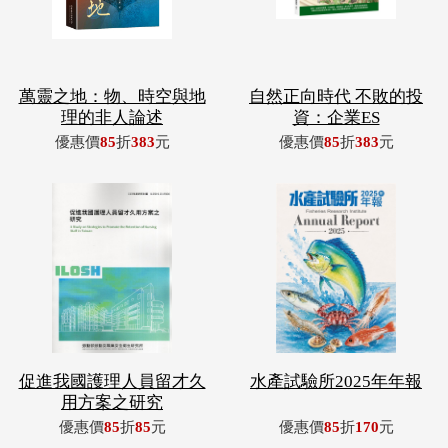
萬靈之地：物、時空與地
自然正向時代 不敗的投
理的非人論述
資：企業ES
優惠價
85
折
383
元
優惠價
85
折
383
元
促進我國護理人員留才久
水產試驗所2025年年報
用方案之研究
優惠價
85
折
85
元
優惠價
85
折
170
元