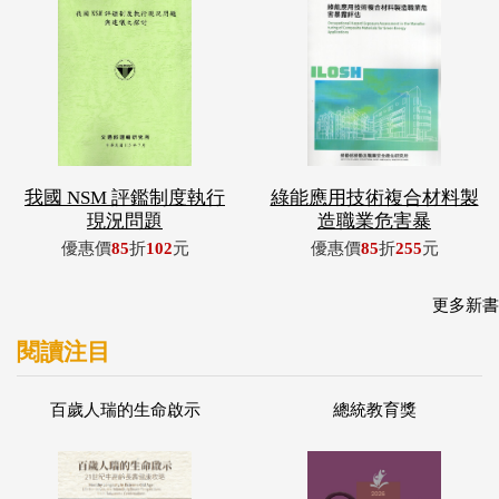
我國 NSM 評鑑制度執行
綠能應用技術複合材料製
現況問題
造職業危害暴
優惠價
85
折
102
元
優惠價
85
折
255
元
更多新書
閱讀注目
百歲人瑞的生命啟示
總統教育獎