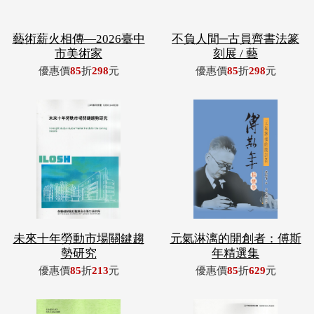
藝術薪火相傳—2026臺中
不負人間─古員齊書法篆
市美術家
刻展 / 藝
優惠價
85
折
298
元
優惠價
85
折
298
元
未來十年勞動市場關鍵趨
元氣淋漓的開創者：傅斯
勢研究
年精選集
優惠價
85
折
213
元
優惠價
85
折
629
元