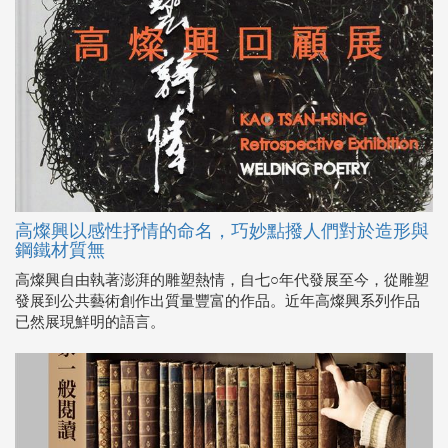
高燦興以感性抒情的命名，巧妙點撥人們對於造形與
鋼鐵材質無
高燦興自由執著澎湃的雕塑熱情，自七○年代發展至今，從雕塑
發展到公共藝術創作出質量豐富的作品。近年高燦興系列作品
已然展現鮮明的語言。