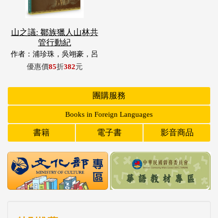
山之議: 鄒族獵人山林共
管行動紀
作者：浦珍珠，吳翊豪，呂
翊齊，張惠東，許玉青，王
優惠價
85
折
382
元
昶欣，蕭冠祐，浦忠成，浦
忠勇
團購服務
Books in Foreign Languages
書籍
電子書
影音商品