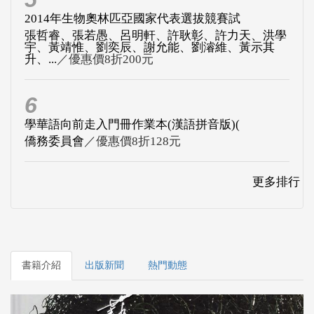
2014年生物奧林匹亞國家代表選拔競賽試
張哲睿、張若愚、呂明軒、許耿彰、許力天、洪學
宇、黃靖惟、劉奕辰、謝允能、劉濬維、黃示其
升、...
／優惠價8折200元
6
學華語向前走入門冊作業本(漢語拼音版)(
僑務委員會
／優惠價8折128元
更多排行
書籍介紹
出版新聞
熱門動態