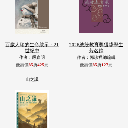
百歲人瑞的生命啟示：21
2026總統教育獎獲獎學生
世紀中
芳名錄
作者：嚴嘉明
作者：郭珍祥總編輯
優惠價
85
折
425
元
優惠價
85
折
127
元
山之議