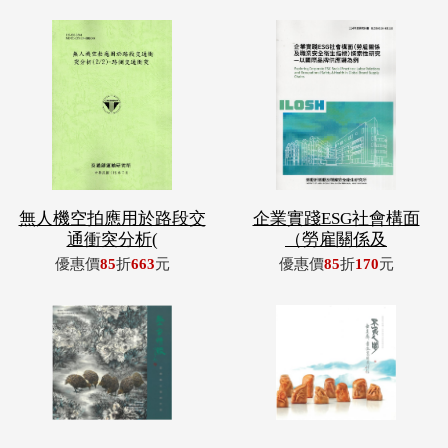
無人機空拍應用於路段交
企業實踐ESG社會構面
通衝突分析(
（勞雇關係及
優惠價
85
折
663
元
優惠價
85
折
170
元