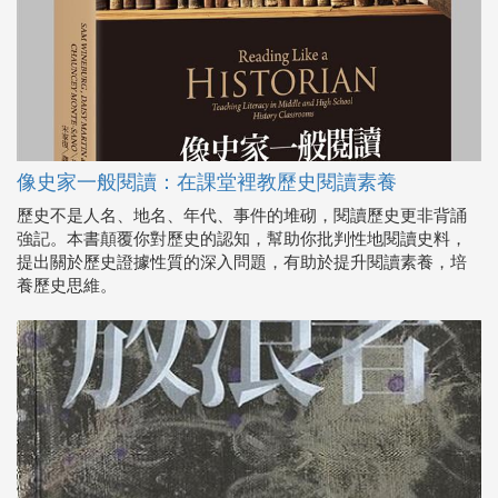
像史家一般閱讀：在課堂裡教歷史閱讀素養
歷史不是人名、地名、年代、事件的堆砌，閱讀歷史更非背誦
強記。本書顛覆你對歷史的認知，幫助你批判性地閱讀史料，
提出關於歷史證據性質的深入問題，有助於提升閱讀素養，培
養歷史思維。