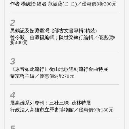
作者 楊婉怡 繪者 范涵蘊(ㄈ ㄈ)
／優惠價8折200元
2
吳鶴記及館藏臺灣北部古文書專輯(精裝)
曾令毅、曾添福編輯；陳世榮執行編輯
／優惠價8
折400元
3
《原音如此流行》從山地歌謠到流行金曲特展
葉宗哲主編
／優惠價9折270元
4
展高雄系列專刊：三社三味–茂林特展
行政法人高雄市立歷史博物館
／優惠價9折180元
5