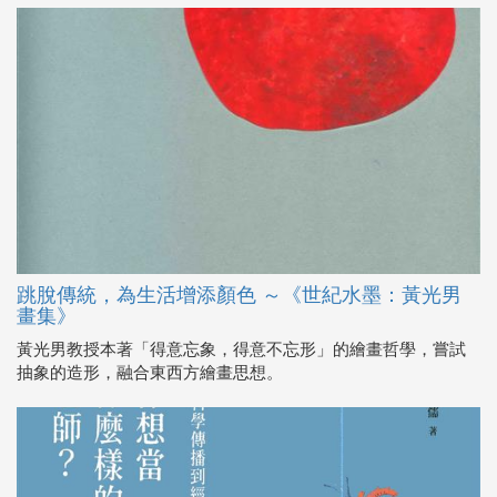
跳脫傳統，為生活增添顏色 ～《世紀水墨：黃光男
畫集》
黃光男教授本著「得意忘象，得意不忘形」的繪畫哲學，嘗試
抽象的造形，融合東西方繪畫思想。