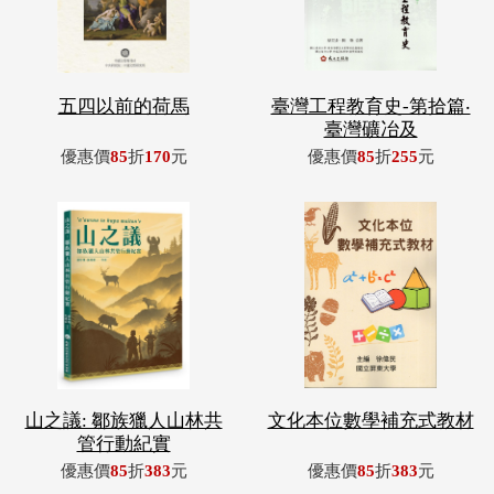
五四以前的荷馬
臺灣工程教育史-第拾篇‧
臺灣礦冶及
優惠價
85
折
170
元
優惠價
85
折
255
元
山之議: 鄒族獵人山林共
文化本位數學補充式教材
管行動紀實
優惠價
85
折
383
元
優惠價
85
折
383
元