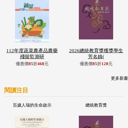
112年度蔬菜農產品農藥
2026總統教育獎獲獎學生
殘留監測研
芳名錄(
優惠價
85
折
468
元
優惠價
85
折
128
元
更多新書
閱讀注目
百歲人瑞的生命啟示
總統教育獎