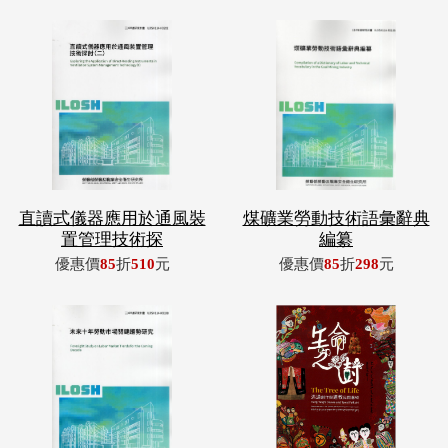
直讀式儀器應用於通風裝
煤礦業勞動技術語彙辭典
置管理技術探
編纂
優惠價
85
折
510
元
優惠價
85
折
298
元