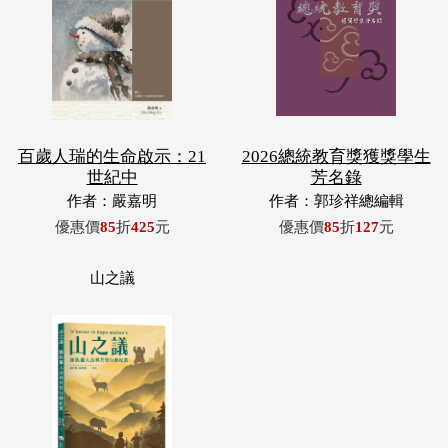
百歲人瑞的生命啟示：21
2026總統教育獎獲獎學生
世紀中
芳名錄
作者：嚴嘉明
作者：郭珍祥總編輯
優惠價
85
折
425
元
優惠價
85
折
127
元
山之議