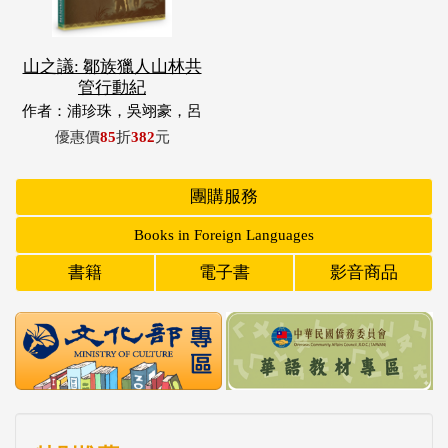
山之議: 鄒族獵人山林共
管行動紀
作者：浦珍珠，吳翊豪，呂
翊齊，張惠東，許玉青，王
優惠價
85
折
382
元
昶欣，蕭冠祐，浦忠成，浦
忠勇
團購服務
Books in Foreign Languages
書籍
電子書
影音商品