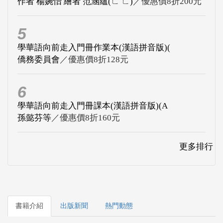
作者 楊婉怡 繪者 范涵蘊(ㄈ ㄈ)
／優惠價8折200元
5
學華語向前走入門冊作業本(漢語拼音版)(
僑務委員會
／優惠價8折128元
6
學華語向前走入門冊課本(漢語拼音版)(A
孫懿芬等
／優惠價8折160元
更多排行
書籍介紹
出版新聞
熱門動態