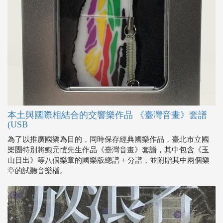
本土與國際相結合的交響樂作品 《臺灣音畫》套譜
(USB
為了以推廣國樂為目的，同時保存經典國樂作品，臺北市立國
樂團特別將鮑元愷先生作品《臺灣音畫》套譜，其中包含《玉
山日出》等八個樂章的國樂版總譜 + 分譜，並附贈其中兩個樂
章的試聽音樂檔。