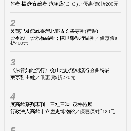
作者 楊婉怡 繪者 范涵蘊(ㄈ ㄈ)
／優惠價8折200元
2
吳鶴記及館藏臺灣北部古文書專輯(精裝)
曾令毅、曾添福編輯；陳世榮執行編輯
／優惠價8
折400元
3
《原音如此流行》從山地歌謠到流行金曲特展
葉宗哲主編
／優惠價9折270元
4
展高雄系列專刊：三社三味–茂林特展
行政法人高雄市立歷史博物館
／優惠價9折180元
5