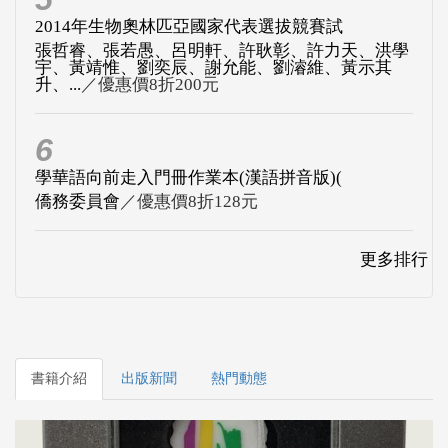
2014年生物奧林匹亞國家代表選拔競賽試
張哲睿、張若愚、呂明軒、許耿彰、許力天、洪學
宇、黃靖惟、劉奕辰、謝允能、劉濬維、黃示其
升、...
／優惠價8折200元
6
學華語向前走入門冊作業本(漢語拼音版)(
僑務委員會
／優惠價8折128元
更多排行
書籍介紹
出版新聞
熱門動態