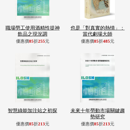
職場勞工使用酒精性提神
也是「對真實的熱情」：
飲品之現況調
當代劇場大師
優惠價
85
折
255
元
優惠價
85
折
485
元
智慧綠能加注站之初探
未來十年勞動市場關鍵趨
勢研究
優惠價
85
折
213
元
優惠價
85
折
213
元