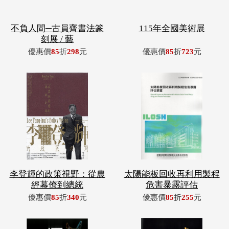
不負人間─古員齊書法篆
115年全國美術展
刻展 / 藝
優惠價
85
折
298
元
優惠價
85
折
723
元
李登輝的政策視野：從農
太陽能板回收再利用製程
經幕僚到總統
危害暴露評估
優惠價
85
折
340
元
優惠價
85
折
255
元