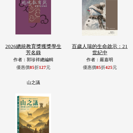
2026總統教育獎獲獎學生
百歲人瑞的生命啟示：21
芳名錄
世紀中
作者：郭珍祥總編輯
作者：嚴嘉明
優惠價
85
折
127
元
優惠價
85
折
425
元
山之議