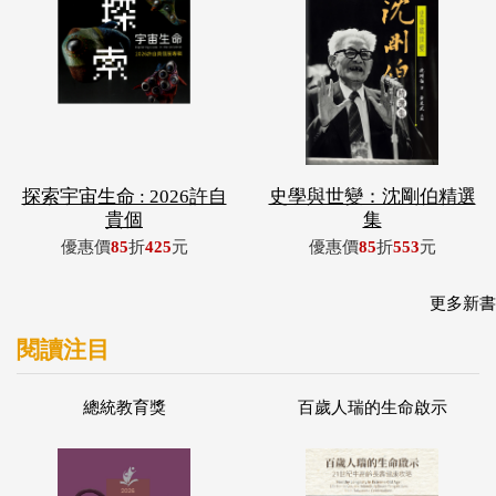
探索宇宙生命 : 2026許自
史學與世變：沈剛伯精選
貴個
集
優惠價
85
折
425
元
優惠價
85
折
553
元
更多新書
閱讀注目
總統教育獎
百歲人瑞的生命啟示