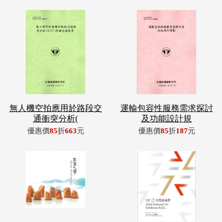
無人機空拍應用於路段交
運輸包容性服務需求探討
通衝突分析(
及功能設計規
優惠價
85
折
663
元
優惠價
85
折
187
元