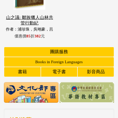
山之議: 鄒族獵人山林共
管行動紀
作者：浦珍珠，吳翊豪，呂
翊齊，張惠東，許玉青，王
優惠價
85
折
382
元
昶欣，蕭冠祐，浦忠成，浦
忠勇
團購服務
Books in Foreign Languages
書籍
電子書
影音商品