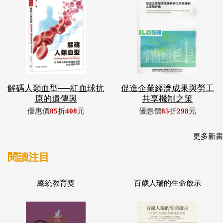
解碼人類血型──紅血球抗
促進企業經濟成果與勞工
原的遺傳與
共享機制之策
優惠價
85
折
408
元
優惠價
85
折
298
元
更多新書
閱讀注目
總統教育獎
百歲人瑞的生命啟示