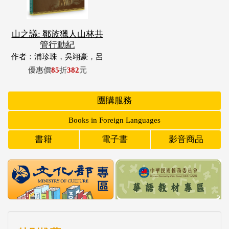
山之議: 鄒族獵人山林共
管行動紀
作者：浦珍珠，吳翊豪，呂
翊齊，張惠東，許玉青，王
優惠價
85
折
382
元
昶欣，蕭冠祐，浦忠成，浦
忠勇
團購服務
Books in Foreign Languages
書籍
電子書
影音商品