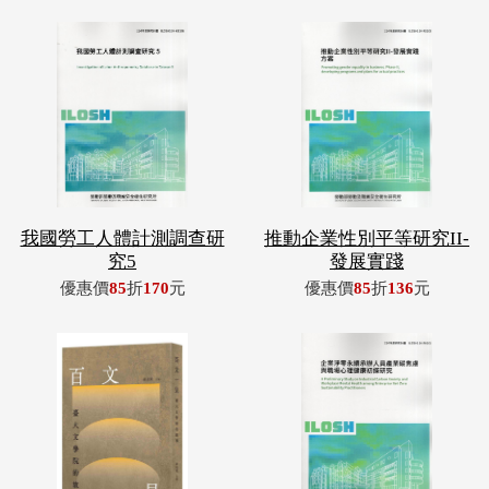
我國勞工人體計測調查研
推動企業性別平等研究II-
究5
發展實踐
優惠價
85
折
170
元
優惠價
85
折
136
元