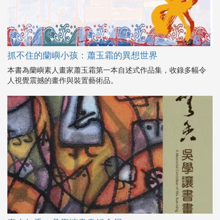
抓不住的蘭嶼小孩：蕭玉霜的異想世界
本書為蘭嶼素人畫家蕭玉霜第一本自述式作品集，收錄多幅令
人視覺震撼的畫作與裝置藝術品。