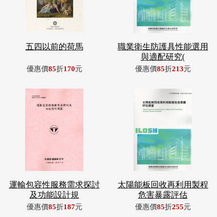
五四以前的荷馬
職業衛生防護具性能選用
與適配研究(
優惠價
85
折
170
元
優惠價
85
折
213
元
運輸包容性服務需求探討
太陽能板回收再利用製程
及功能設計規
危害暴露評估
優惠價
85
折
187
元
優惠價
85
折
255
元