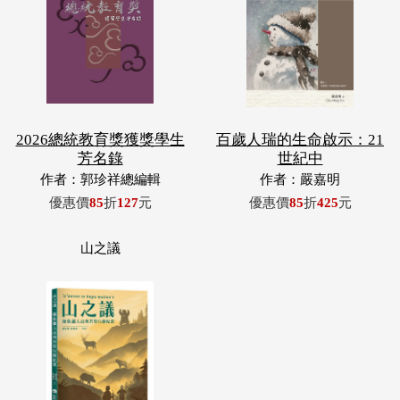
2026總統教育獎獲獎學生
百歲人瑞的生命啟示：21
芳名錄
世紀中
作者：郭珍祥總編輯
作者：嚴嘉明
優惠價
85
折
127
元
優惠價
85
折
425
元
山之議