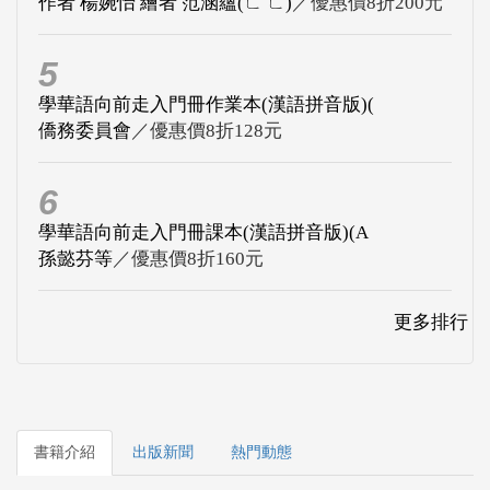
作者 楊婉怡 繪者 范涵蘊(ㄈ ㄈ)
／優惠價8折200元
5
學華語向前走入門冊作業本(漢語拼音版)(
僑務委員會
／優惠價8折128元
6
學華語向前走入門冊課本(漢語拼音版)(A
孫懿芬等
／優惠價8折160元
更多排行
書籍介紹
出版新聞
熱門動態