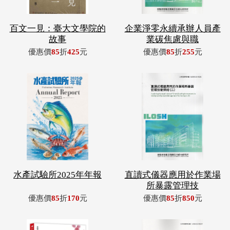
百文一見：臺大文學院的
企業淨零永續承辦人員產
故事
業碳焦慮與職
優惠價
85
折
425
元
優惠價
85
折
255
元
水產試驗所2025年年報
直讀式儀器應用於作業場
所暴露管理技
優惠價
85
折
170
元
優惠價
85
折
850
元