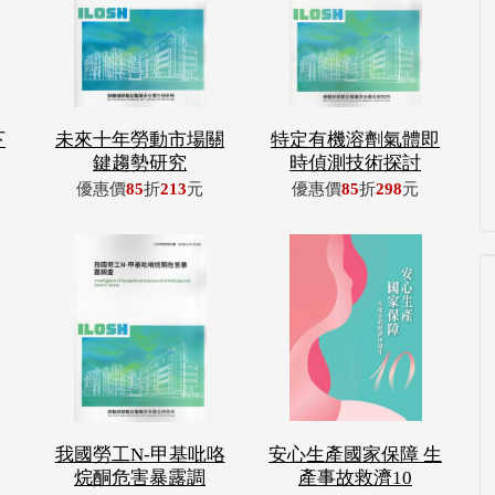
下
未來十年勞動市場關
特定有機溶劑氣體即
鍵趨勢研究
時偵測技術探討
優惠價
85
折
213
元
優惠價
85
折
298
元
我國勞工N-甲基吡咯
安心生產國家保障 生
烷酮危害暴露調
產事故救濟10