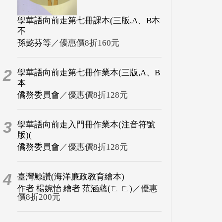
學華語向前走第七冊課本(三版,A、B本
不
孫懿芬等
／優惠價8折160元
2
學華語向前走第七冊作業本(三版,A、B
本
僑務委員會
／優惠價8折128元
3
學華語向前走入門冊作業本(注音符號
版)(
僑務委員會
／優惠價8折128元
4
臺灣鯨讚(海洋廉政教育繪本)
作者 楊婉怡 繪者 范涵蘊(ㄈ ㄈ)
／優惠
價8折200元