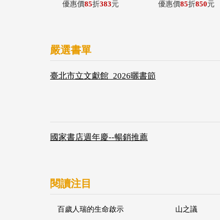
優惠價
85
折
383
元
優惠價
85
折
850
元
嚴選書單
臺北市立文獻館_2026曬書節
國家書店週年慶--暢銷推薦
閱讀注目
百歲人瑞的生命啟示
山之議