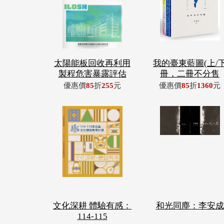
太陽能板回收再利用
我的臺東藍圖(上/
製程危害暴露評估
冊，二冊不分售
優惠價
85
折
255
元
優惠價
85
折
1360
元
文化深耕 體驗有感：
和光同塵：李安成
114-115