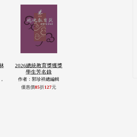
林
2026總統教育獎獲獎
學生芳名錄
，
作者：郭珍祥總編輯
玉
優惠價
85
折
127
元
浦