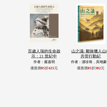
百歲人瑞的生命啟
山之議: 鄒族獵人山
示：21 世紀中
共管行動紀
作者：嚴嘉明
作者：浦珍珠，吳翊豪
呂翊齊，張惠東，許
優惠價
85
折
425
元
優惠價
85
折
382
元
青，王昶欣，蕭冠祐，
忠成，浦忠勇