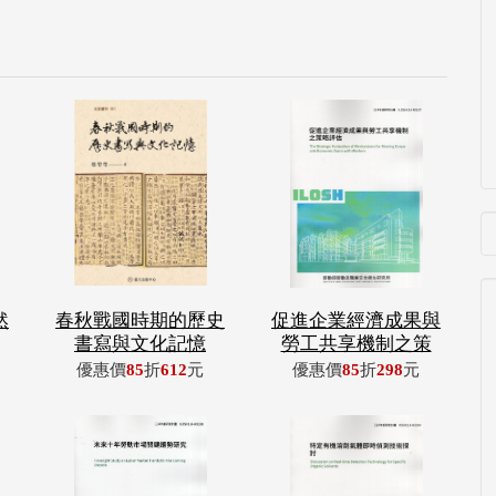
然
春秋戰國時期的歷史
促進企業經濟成果與
書寫與文化記憶
勞工共享機制之策
優惠價
85
折
612
元
優惠價
85
折
298
元