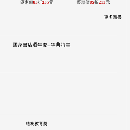
優惠價
85
折
255
元
優惠價
85
折
213
元
更多新書
國家書店週年慶--經典特賣
總統教育獎