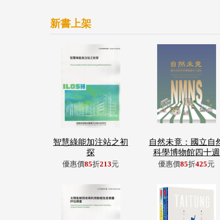
新書上架
智慧綠能加注站之初
自然未竟：國立自
探
科學博物館四十週
優惠價
85
折
213
元
優惠價
85
折
425
元