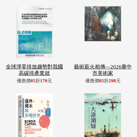
全球淨零排放趨勢對我國
藝術薪火相傳—2026臺中
高碳排產業就
市美術家
優惠價
85
折
170
元
優惠價
85
折
298
元