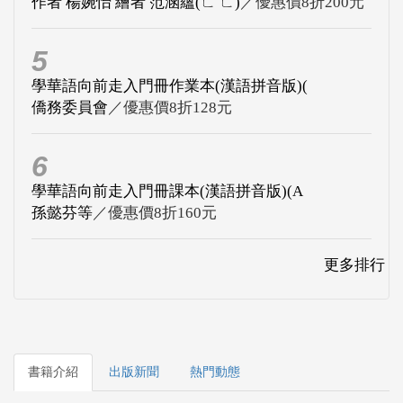
作者 楊婉怡 繪者 范涵蘊(ㄈ ㄈ)
／優惠價8折200元
5
學華語向前走入門冊作業本(漢語拼音版)(
僑務委員會
／優惠價8折128元
6
學華語向前走入門冊課本(漢語拼音版)(A
孫懿芬等
／優惠價8折160元
更多排行
書籍介紹
出版新聞
熱門動態