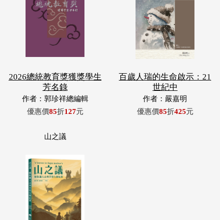
2026總統教育獎獲獎學生
百歲人瑞的生命啟示：21
芳名錄
世紀中
作者：郭珍祥總編輯
作者：嚴嘉明
優惠價
85
折
127
元
優惠價
85
折
425
元
山之議