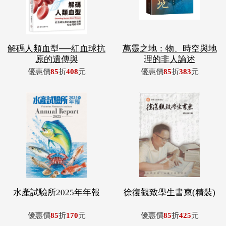
解碼人類血型──紅血球抗
萬靈之地：物、時空與地
原的遺傳與
理的非人論述
優惠價
85
折
408
元
優惠價
85
折
383
元
水產試驗所2025年年報
徐復觀致學生書柬(精裝)
優惠價
85
折
170
元
優惠價
85
折
425
元