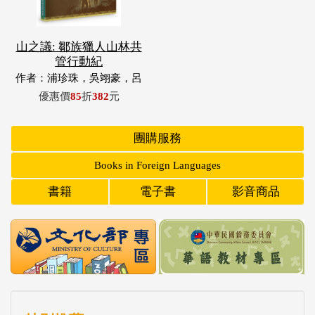
山之議: 鄒族獵人山林共
管行動紀
作者：浦珍珠，吳翊豪，呂
翊齊，張惠東，許玉青，王
優惠價
85
折
382
元
昶欣，蕭冠祐，浦忠成，浦
忠勇
團購服務
Books in Foreign Languages
書籍
電子書
影音商品