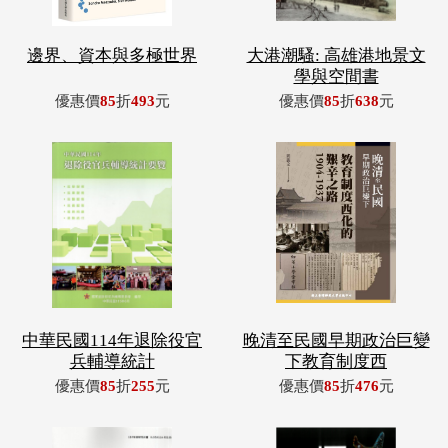
邊界、資本與多極世界
大港潮騷: 高雄港地景文
學與空間書
優惠價
85
折
493
元
優惠價
85
折
638
元
中華民國114年退除役官
晚清至民國早期政治巨變
兵輔導統計
下教育制度西
優惠價
85
折
255
元
優惠價
85
折
476
元