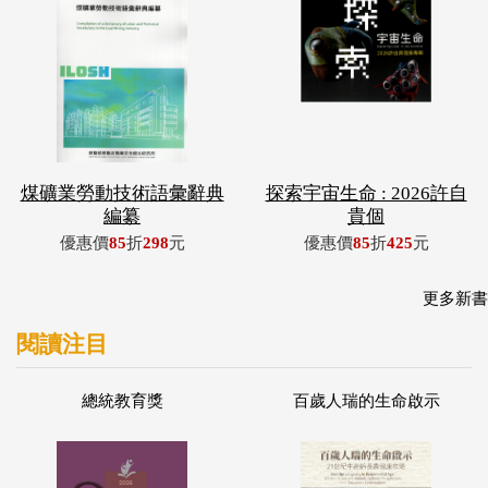
煤礦業勞動技術語彙辭典
探索宇宙生命 : 2026許自
編纂
貴個
優惠價
85
折
298
元
優惠價
85
折
425
元
更多新書
閱讀注目
總統教育獎
百歲人瑞的生命啟示