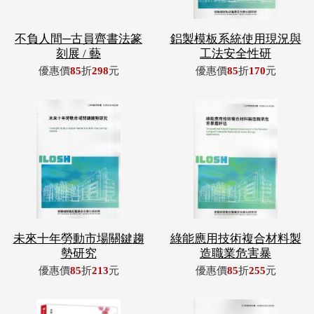
不負人間─古員齊書法篆
鋁製模板系統使用現況與
刻展 / 藝
工法安全性研
優惠價
85
折
298
元
優惠價
85
折
170
元
未來十年勞動市場關鍵趨
綠能應用技術複合材料製
勢研究
造職業危害暴
優惠價
85
折
213
元
優惠價
85
折
255
元