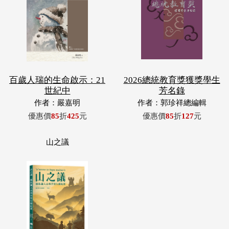
百歲人瑞的生命啟示：21
2026總統教育獎獲獎學生
世紀中
芳名錄
作者：嚴嘉明
作者：郭珍祥總編輯
優惠價
85
折
425
元
優惠價
85
折
127
元
山之議