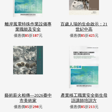
離岸風電特殊作業設備專
百歲人瑞的生命啟示：21
業職能及安全
世紀中高
優惠價
85
折
187
元
優惠價
85
折
425
元
藝術薪火相傳—2026臺中
產業移工職業安全衛生母
市美術家
語講師培訓方
優惠價
85
折
298
元
優惠價
85
折
213
元