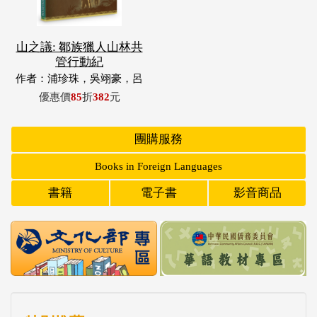
山之議: 鄒族獵人山林共
管行動紀
作者：浦珍珠，吳翊豪，呂
翊齊，張惠東，許玉青，王
優惠價
85
折
382
元
昶欣，蕭冠祐，浦忠成，浦
忠勇
團購服務
Books in Foreign Languages
書籍
電子書
影音商品