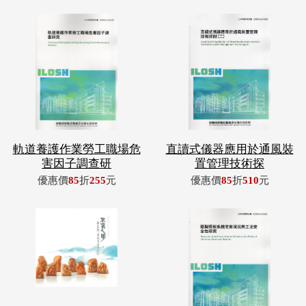
軌道養護作業勞工職場危
直讀式儀器應用於通風裝
害因子調查研
置管理技術探
優惠價
85
折
255
元
優惠價
85
折
510
元