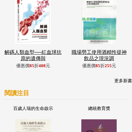
解碼人類血型──紅血球抗
職場勞工使用酒精性提神
原的遺傳與
飲品之現況調
優惠價
85
折
408
元
優惠價
85
折
255
元
更多新書
閱讀注目
百歲人瑞的生命啟示
總統教育獎