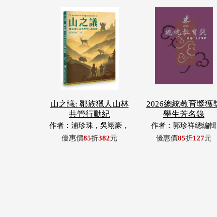
山之議: 鄒族獵人山林
2026總統教育獎獲
共管行動紀
學生芳名錄
作者：浦珍珠，吳翊豪，
作者：郭珍祥總編輯
呂翊齊，張惠東，許玉
優惠價
85
折
382
元
優惠價
85
折
127
元
青，王昶欣，蕭冠祐，浦
忠成，浦忠勇