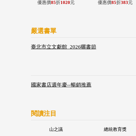
優惠價
85
折
1020
元
優惠價
85
折
383
元
嚴選書單
臺北市立文獻館_2026曬書節
國家書店週年慶--暢銷推薦
閱讀注目
山之議
總統教育獎