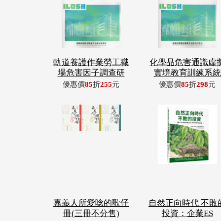
軌道養護作業勞工職
化學品危害通識虛
場危害因子調查研
實境教育訓練系統
優惠價
85
折
255
元
優惠價
85
折
298
元
嘉義人所愛唸的歌仔
自然正向時代 不敗
冊(三冊不分售)
投資：企業ES