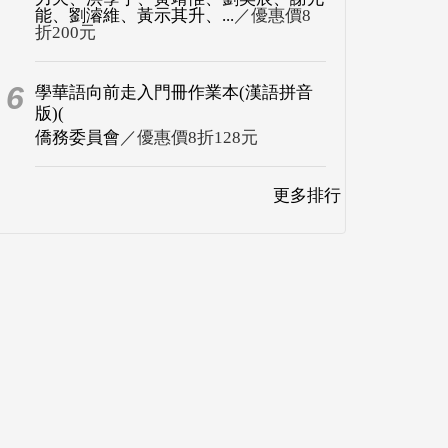
能、劉濬維、黃示其升、...
／優惠價8
折200元
6
學華語向前走入門冊作業本(漢語拼音
版)(
僑務委員會
／優惠價8折128元
更多排行