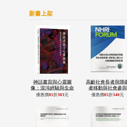
新書上架
神話書寫與心靈圖
高齡社會長者與障
像：混沌經驗與生命
者移動與社會參與
優惠價
85
折
383
元
優惠價
85
折
340
元