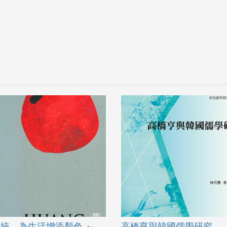
統，為生活增添顏色 ～
高橋亨與韓國儒學研究