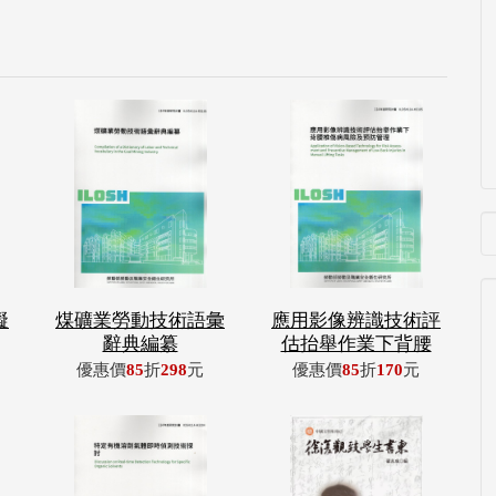
礙
煤礦業勞動技術語彙
應用影像辨識技術評
辭典編纂
估抬舉作業下背腰
優惠價
85
折
298
元
優惠價
85
折
170
元