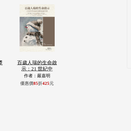
獎
百歲人瑞的生命啟
示：21 世紀中
作者：嚴嘉明
優惠價
85
折
425
元