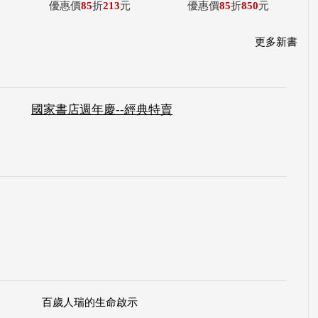
優惠價
85
折
213
元
優惠價
85
折
850
元
更多新書
國家書店週年慶--經典特賣
百歲人瑞的生命啟示