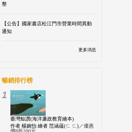
整
【公告】國家書店松江門市營業時間異動
通知
更多消息
暢銷排行榜
1
臺灣鯨讚(海洋廉政教育繪本)
作者 楊婉怡 繪者 范涵蘊(ㄈ ㄈ)
／優惠
價8折200元