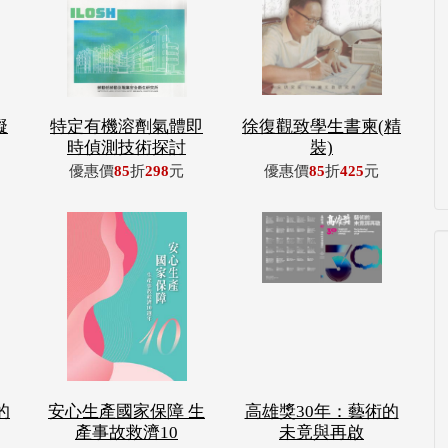
擬
特定有機溶劑氣體即
徐復觀致學生書柬(精
時偵測技術探討
裝)
優惠價
85
折
298
元
優惠價
85
折
425
元
的
安心生產國家保障 生
高雄獎30年：藝術的
產事故救濟10
未竟與再啟