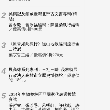
2
吳鶴記及館藏臺灣北部古文書專輯(精
裝)
曾令毅、曾添福編輯；陳世榮執行編輯
／優惠價8折400元
3
《原音如此流行》從山地歌謠到流行金
曲特展
葉宗哲主編
／優惠價9折270元
4
展高雄系列專刊：三社三味–茂林特展
行政法人高雄市立歷史博物館
／優惠價
9折180元
5
2014年生物奧林匹亞國家代表選拔競
賽試
張哲睿、張若愚、呂明軒、許耿彰、許
力天、洪學宇、黃靖惟、劉奕辰、謝允