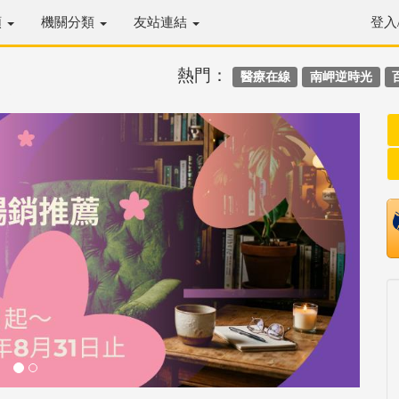
類
機關分類
友站連結
登入
熱門：
醫療在線
南岬逆時光
Next