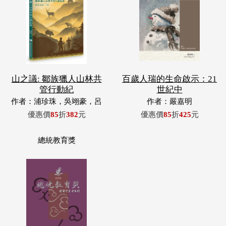
山之議: 鄒族獵人山林共
百歲人瑞的生命啟示：21
管行動紀
世紀中
作者：浦珍珠，吳翊豪，呂
作者：嚴嘉明
翊齊，張惠東，許玉青，王
優惠價
85
折
382
元
優惠價
85
折
425
元
昶欣，蕭冠祐，浦忠成，浦
忠勇
總統教育獎