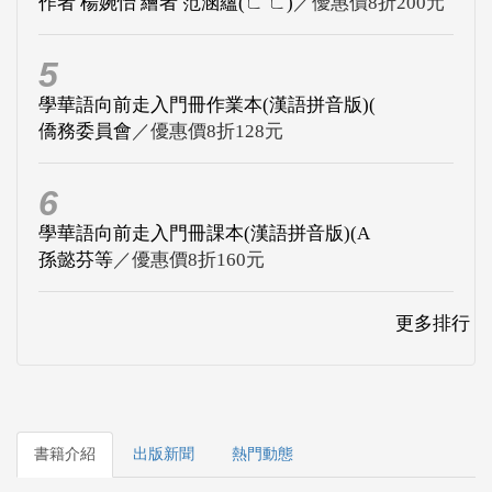
作者 楊婉怡 繪者 范涵蘊(ㄈ ㄈ)
／優惠價8折200元
5
學華語向前走入門冊作業本(漢語拼音版)(
僑務委員會
／優惠價8折128元
6
學華語向前走入門冊課本(漢語拼音版)(A
孫懿芬等
／優惠價8折160元
更多排行
書籍介紹
出版新聞
熱門動態