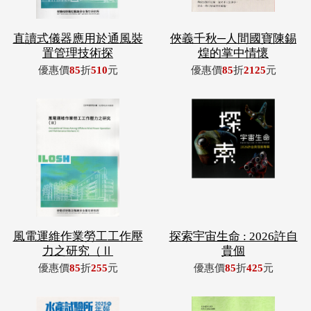
直讀式儀器應用於通風裝
俠義千秋─人間國寶陳錫
置管理技術探
煌的掌中情懷
優惠價
85
折
510
元
優惠價
85
折
2125
元
風電運維作業勞工工作壓
探索宇宙生命 : 2026許自
力之研究（Ⅱ
貴個
優惠價
85
折
255
元
優惠價
85
折
425
元