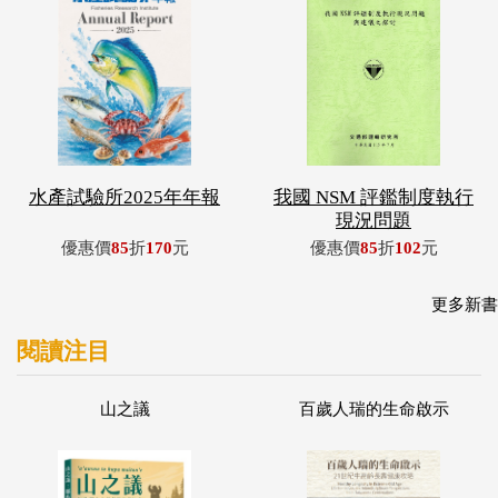
水產試驗所2025年年報
我國 NSM 評鑑制度執行
現況問題
優惠價
85
折
170
元
優惠價
85
折
102
元
更多新書
閱讀注目
山之議
百歲人瑞的生命啟示