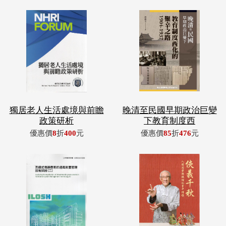
獨居老人生活處境與前瞻
晚清至民國早期政治巨變
政策研析
下教育制度西
優惠價
8
折
400
元
優惠價
85
折
476
元