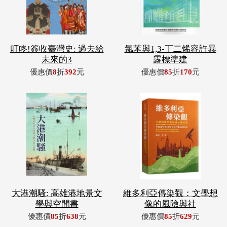
叮咚!簽收臺灣史: 過去給
氯苯與1,3-丁二烯容許暴
未來的3
露標準建
優惠價
8
折
392
元
優惠價
85
折
170
元
大港潮騷: 高雄港地景文
維多利亞傳染觀：文學想
學與空間書
像的風險與社
優惠價
85
折
638
元
優惠價
85
折
629
元