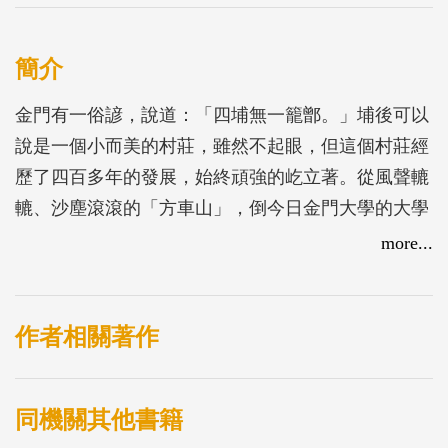
簡介
金門有一俗諺，說道：「四埔無一籠鄫。」埔後可以
說是一個小而美的村莊，雖然不起眼，但這個村莊經
歷了四百多年的發展，始終頑強的屹立著。從風聲轆
轆、沙塵滾滾的「方車山」，倒今日金門大學的大學
鄉。埔後呈現在世人的目光中，究竟是怎樣的一個風
more...
貌。本書既是一個「上學堂」子孫對家鄉的孺慕之情
的書寫，也是刻畫四百多年歷史的真實呈現。
作者相關著作
同機關其他書籍