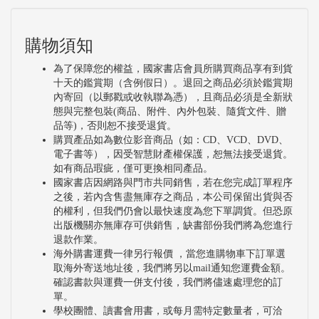
購物須知
為了保障您的權益，國家書店會員所購買商品享有到貨
十天的鑑賞期（含例假日）。退回之商品必須於鑑賞期
內寄回（以郵戳或收執聯為憑），且商品必須是全新狀
態與完整包裝(商品、附件、內外包裝、隨貨文件、贈
品等)，否則恕不接受退貨。
購買產品如為數位影音商品（如：CD、VCD、DVD、
電子書等），因受智慧財產權保護，恕無法接受退貨。
如有商品瑕疵，僅可更換相同產品。
國家書店因網路與門市共同銷售，若在您完成訂單程序
之後，若內含售盡無庫存之商品，本公司保留出貨與否
的權利，但我們仍會以最快速度為您下單調貨。但恐原
出版機關亦無庫存可供銷售，缺書部份我們將為您進行
退款作業。
海外購書運費一律另行報價 ，當您進購物車下訂單選
取海外寄送地址後，我們將另以mail通知您運費金額。
確認書款與運費一併支付後，我們將儘速處理您的訂
單。
學校團體、讀書會用書，或每月需特定數量者，可洽