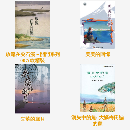
放流在尖石溪－開門系列
美美的回憶
007(軟精裝
消失中的魚: 大鱗梅氏鯿
失落的歲月
的家