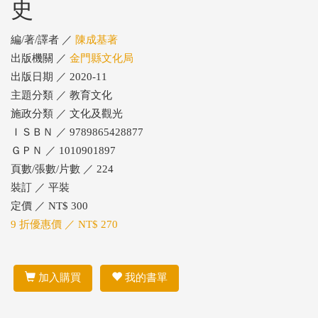
史
編/著/譯者 ／
陳成基著
出版機關 ／
金門縣文化局
出版日期 ／ 2020-11
主題分類 ／ 教育文化
施政分類 ／ 文化及觀光
ＩＳＢＮ ／ 9789865428877
ＧＰＮ ／ 1010901897
頁數/張數/片數 ／ 224
裝訂 ／ 平裝
定價 ／ NT$ 300
9 折優惠價 ／ NT$ 270
加入購買
我的書單