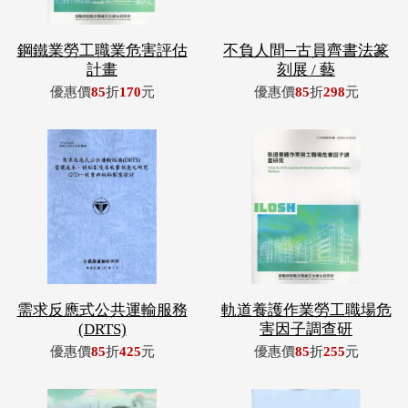
鋼鐵業勞工職業危害評估
不負人間─古員齊書法篆
計畫
刻展 / 藝
優惠價
85
折
170
元
優惠價
85
折
298
元
需求反應式公共運輸服務
軌道養護作業勞工職場危
(DRTS)
害因子調查研
優惠價
85
折
425
元
優惠價
85
折
255
元