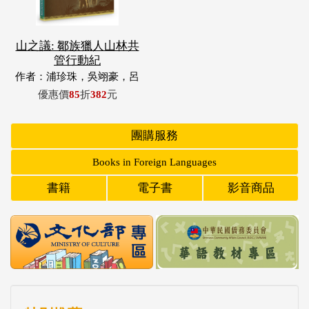
山之議: 鄒族獵人山林共
管行動紀
作者：浦珍珠，吳翊豪，呂
翊齊，張惠東，許玉青，王
優惠價
85
折
382
元
昶欣，蕭冠祐，浦忠成，浦
忠勇
團購服務
Books in Foreign Languages
書籍
電子書
影音商品