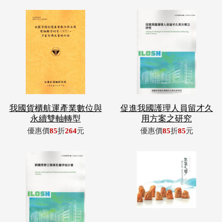
我國貨櫃航運產業數位與
促進我國護理人員留才久
永續雙軸轉型
用方案之研究
優惠價
85
折
264
元
優惠價
85
折
85
元