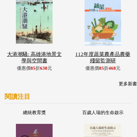
大港潮騷: 高雄港地景文
112年度蔬菜農產品農藥
學與空間書
殘留監測研
優惠價
85
折
638
元
優惠價
85
折
468
元
更多新書
閱讀注目
總統教育獎
百歲人瑞的生命啟示