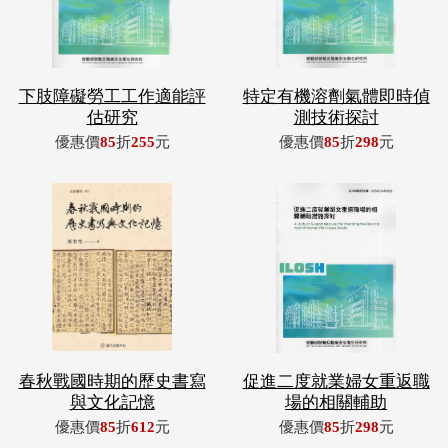
下肢障礙勞工工作適能評
特定有機溶劑氣體即時偵
估研究
測技術探討
優惠價
85
折
255
元
優惠價
85
折
298
元
春秋戰國時期的歷史書寫
促進二度就業婦女重返職
與文化記憶
場的相關輔助
優惠價
85
折
612
元
優惠價
85
折
298
元