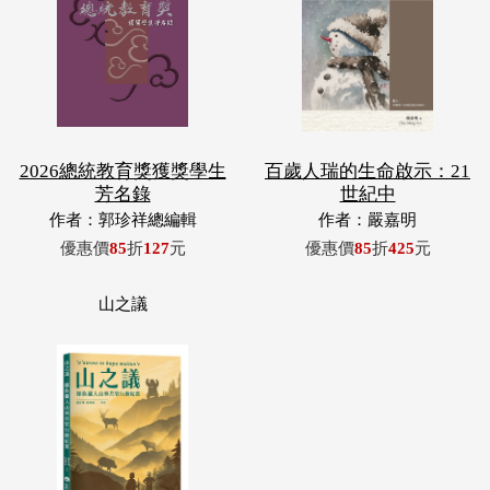
2026總統教育獎獲獎學生
百歲人瑞的生命啟示：21
芳名錄
世紀中
作者：郭珍祥總編輯
作者：嚴嘉明
優惠價
85
折
127
元
優惠價
85
折
425
元
山之議