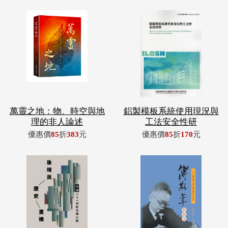
萬靈之地：物、時空與地
鋁製模板系統使用現況與
理的非人論述
工法安全性研
優惠價
85
折
383
元
優惠價
85
折
170
元