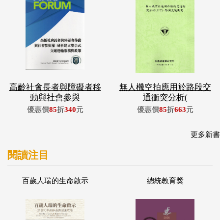
高齡社會長者與障礙者移
無人機空拍應用於路段交
動與社會參與
通衝突分析(
優惠價
85
折
340
元
優惠價
85
折
663
元
更多新書
閱讀注目
百歲人瑞的生命啟示
總統教育獎