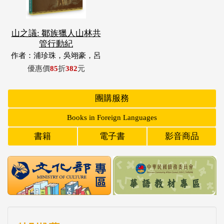
山之議: 鄒族獵人山林共
管行動紀
作者：浦珍珠，吳翊豪，呂
翊齊，張惠東，許玉青，王
優惠價
85
折
382
元
昶欣，蕭冠祐，浦忠成，浦
忠勇
團購服務
Books in Foreign Languages
書籍
電子書
影音商品