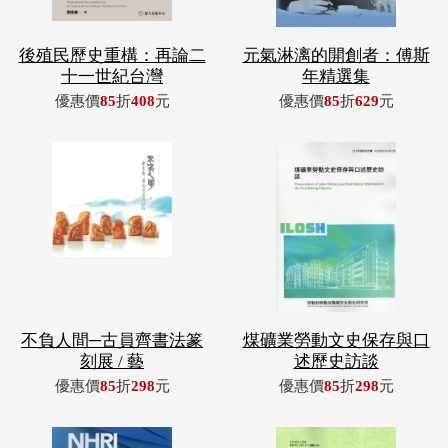
後殖民歷史重構：再論二
元氣淋漓的開創者：傅斯
十一世紀台灣
年精選集
優惠價
85
折
408
元
優惠價
85
折
629
元
不負人間─古員齊書法篆
煤礦業勞動文史保存與口
刻展 / 藝
述歷史訪談
優惠價
85
折
298
元
優惠價
85
折
298
元