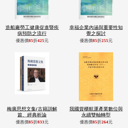
造船廠勞工健康促進暨疾
幸福企業內涵與重要性知
病預防之流行
覺之探討
優惠價
85
折
425
元
優惠價
85
折
255
元
梅廣思想文集(古籍訓解
我國貨櫃航運產業數位與
篇、經典析論
永續雙軸轉型
優惠價
85
折
833
元
優惠價
85
折
264
元