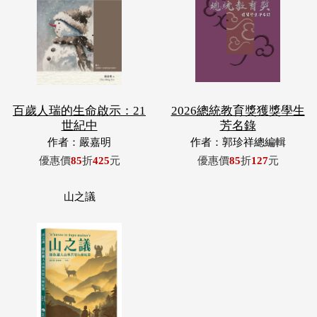
百歲人瑞的生命啟示：21
2026總統教育獎獲獎學生
世紀中
芳名錄
作者：嚴嘉明
作者：郭珍祥總編輯
優惠價
85
折
425
元
優惠價
85
折
127
元
山之議