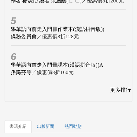
作者 楊婉怡 繪者 范涵蘊(ㄈ ㄈ)
／優惠價8折200元
5
學華語向前走入門冊作業本(漢語拼音版)(
僑務委員會
／優惠價8折128元
6
學華語向前走入門冊課本(漢語拼音版)(A
孫懿芬等
／優惠價8折160元
更多排行
書籍介紹
出版新聞
熱門動態