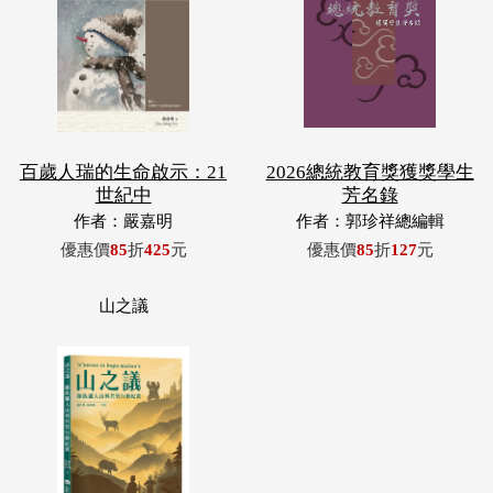
百歲人瑞的生命啟示：21
2026總統教育獎獲獎學生
世紀中
芳名錄
作者：嚴嘉明
作者：郭珍祥總編輯
優惠價
85
折
425
元
優惠價
85
折
127
元
山之議