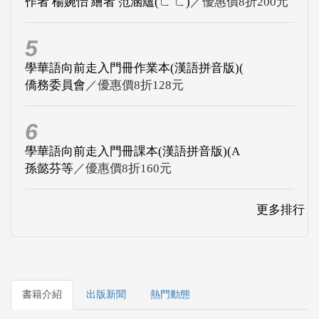
作者 楊婉怡 繪者 范涵蘊(ㄈ ㄈ)
／優惠價8折200元
5
學華語向前走入門冊作業本(漢語拼音版)(
僑務委員會
／優惠價8折128元
6
學華語向前走入門冊課本(漢語拼音版)(A
孫懿芬等
／優惠價8折160元
更多排行
書籍介紹
出版新聞
熱門動態