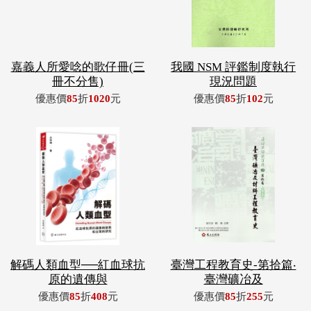
嘉義人所愛唸的歌仔冊(三
我國 NSM 評鑑制度執行
冊不分售)
現況問題
優惠價
85
折
1020
元
優惠價
85
折
102
元
解碼人類血型──紅血球抗
臺灣工程教育史-第拾篇‧
原的遺傳與
臺灣礦冶及
優惠價
85
折
408
元
優惠價
85
折
255
元