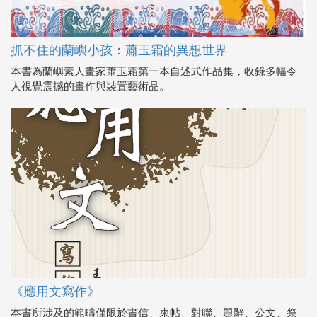
抓不住的蘭嶼小孩：蕭玉霜的異想世界
本書為蘭嶼素人畫家蕭玉霜第一本自述式作品集，收錄多幅令
人視覺震撼的畫作與裝置藝術品。
《應用文寫作》
本書所涉及的範疇僅限於書信、柬帖、對聯、題辭、公文、祭