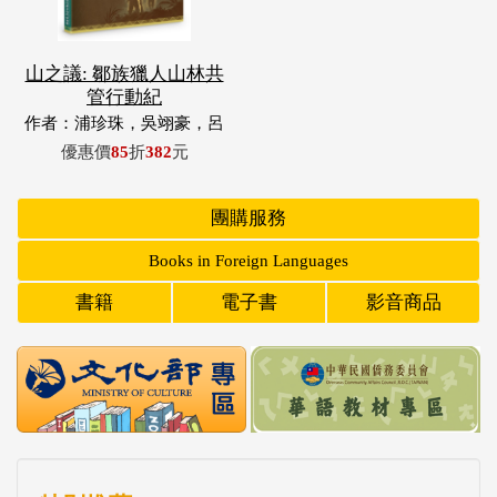
山之議: 鄒族獵人山林共
管行動紀
作者：浦珍珠，吳翊豪，呂
翊齊，張惠東，許玉青，王
優惠價
85
折
382
元
昶欣，蕭冠祐，浦忠成，浦
忠勇
團購服務
Books in Foreign Languages
書籍
電子書
影音商品