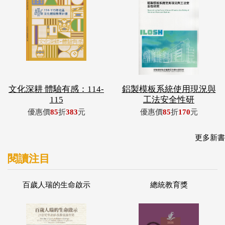
文化深耕 體驗有感：114-
鋁製模板系統使用現況與
115
工法安全性研
優惠價
85
折
383
元
優惠價
85
折
170
元
更多新書
閱讀注目
百歲人瑞的生命啟示
總統教育獎