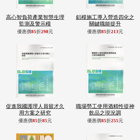
高心智負荷產業智慧生理
鋁模施工導入營造四化之
監測及警示模
關鍵職能提升
優惠價
85
折
298
元
優惠價
85
折
213
元
促進我國護理人員留才久
職場勞工使用酒精性提神
用方案之研究
飲品之現況調
優惠價
85
折
85
元
優惠價
85
折
255
元