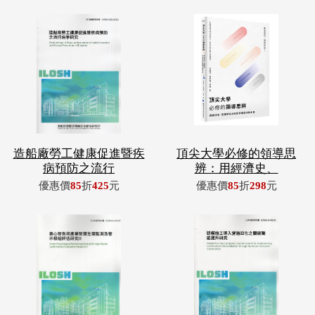
造船廠勞工健康促進暨疾
頂尖大學必修的領導思
病預防之流行
辨：用經濟史、
優惠價
85
折
425
元
優惠價
85
折
298
元