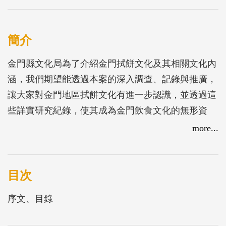
簡介
金門縣文化局為了介紹金門拭餅文化及其相關文化內
涵，我們期望能透過本案的深入調查、記錄與推廣，
讓大家對金門地區拭餅文化有進一步認識，並透過這
些詳實研究紀錄，使其成為金門飲食文化的無形資
產。我們欣見地區民間團體對於非遺文化的關注，也
more...
冀望傳承數百年的拭餅文化，不要因生活方式改變而
驟然消失。為了傳承島鄉之拭餅文化，承接此案的金
門縣采風文化發展協會，在計畫主持人葉鈞培博士及
目次
其團隊詳實紀錄下，編撰「金門拭餅文化」乙書，相
序文、目錄
信本書之出版，一定有助於常民飲食文化的推廣流
傳。