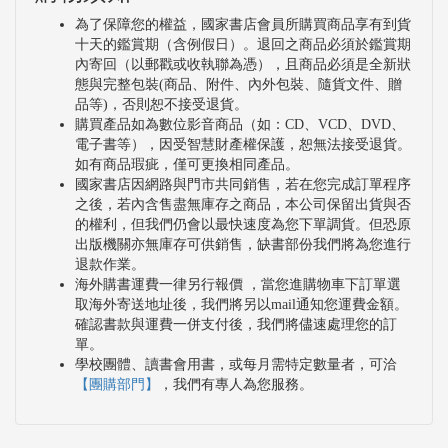
為了保障您的權益，國家書店會員所購買商品享有到貨
十天的鑑賞期（含例假日）。退回之商品必須於鑑賞期
內寄回（以郵戳或收執聯為憑），且商品必須是全新狀
態與完整包裝(商品、附件、內外包裝、隨貨文件、贈
品等)，否則恕不接受退貨。
購買產品如為數位影音商品（如：CD、VCD、DVD、
電子書等），因受智慧財產權保護，恕無法接受退貨。
如有商品瑕疵，僅可更換相同產品。
國家書店因網路與門市共同銷售，若在您完成訂單程序
之後，若內含售盡無庫存之商品，本公司保留出貨與否
的權利，但我們仍會以最快速度為您下單調貨。但恐原
出版機關亦無庫存可供銷售，缺書部份我們將為您進行
退款作業。
海外購書運費一律另行報價 ，當您進購物車下訂單選
取海外寄送地址後，我們將另以mail通知您運費金額。
確認書款與運費一併支付後，我們將儘速處理您的訂
單。
學校團體、讀書會用書，或每月需特定數量者，可洽
【團購部門】
，我們有專人為您服務。