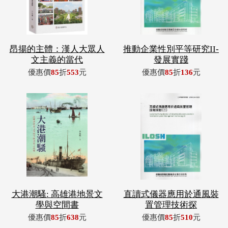
昂揚的主體：漢人大眾人
推動企業性別平等研究II-
文主義的當代
發展實踐
優惠價
85
折
553
元
優惠價
85
折
136
元
大港潮騷: 高雄港地景文
直讀式儀器應用於通風裝
學與空間書
置管理技術探
優惠價
85
折
638
元
優惠價
85
折
510
元