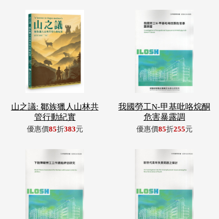
山之議: 鄒族獵人山林共
我國勞工N-甲基吡咯烷酮
管行動紀實
危害暴露調
優惠價
85
折
383
元
優惠價
85
折
255
元