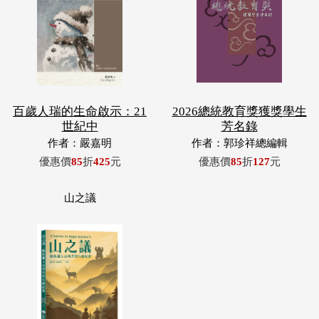
百歲人瑞的生命啟示：21
2026總統教育獎獲獎學生
世紀中
芳名錄
作者：嚴嘉明
作者：郭珍祥總編輯
優惠價
85
折
425
元
優惠價
85
折
127
元
山之議