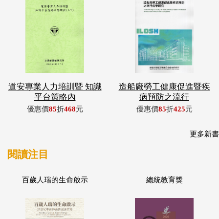
道安專業人力培訓暨 知識
造船廠勞工健康促進暨疾
平台策略內
病預防之流行
優惠價
85
折
468
元
優惠價
85
折
425
元
更多新書
閱讀注目
百歲人瑞的生命啟示
總統教育獎