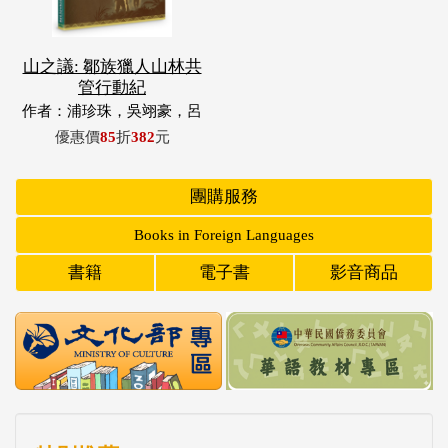
山之議: 鄒族獵人山林共
管行動紀
作者：浦珍珠，吳翊豪，呂
翊齊，張惠東，許玉青，王
優惠價
85
折
382
元
昶欣，蕭冠祐，浦忠成，浦
忠勇
團購服務
Books in Foreign Languages
書籍
電子書
影音商品