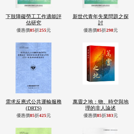
下肢障礙勞工工作適能評
新世代青年失業問題之探
估研究
討
優惠價
85
折
255
元
優惠價
85
折
298
元
需求反應式公共運輸服務
萬靈之地：物、時空與地
(DRTS)
理的非人論述
優惠價
85
折
425
元
優惠價
85
折
383
元