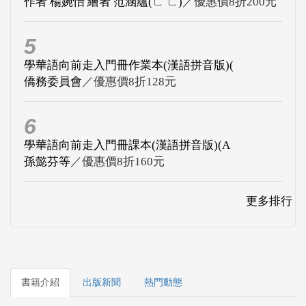
作者 楊婉怡 繪者 范涵蘊(ㄈ ㄈ)
／優惠價8折200元
5
學華語向前走入門冊作業本(漢語拼音版)(
僑務委員會
／優惠價8折128元
6
學華語向前走入門冊課本(漢語拼音版)(A
孫懿芬等
／優惠價8折160元
更多排行
書籍介紹
出版新聞
熱門動態