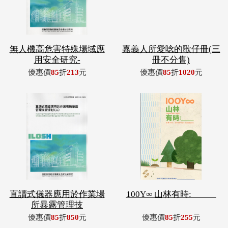
無人機高危害特殊場域應
嘉義人所愛唸的歌仔冊(三
用安全研究-
冊不分售)
優惠價
85
折
213
元
優惠價
85
折
1020
元
直讀式儀器應用於作業場
100Y∞ 山林有時: _____
所暴露管理技
優惠價
85
折
850
元
優惠價
85
折
255
元