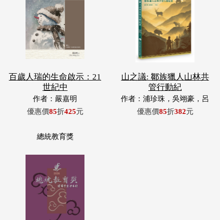
百歲人瑞的生命啟示：21
山之議: 鄒族獵人山林共
世紀中
管行動紀
作者：嚴嘉明
作者：浦珍珠，吳翊豪，呂
翊齊，張惠東，許玉青，王
優惠價
85
折
425
元
優惠價
85
折
382
元
昶欣，蕭冠祐，浦忠成，浦
忠勇
總統教育獎