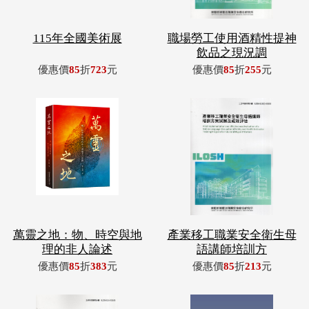
115年全國美術展
職場勞工使用酒精性提神
飲品之現況調
優惠價
85
折
723
元
優惠價
85
折
255
元
萬靈之地：物、時空與地
產業移工職業安全衛生母
理的非人論述
語講師培訓方
優惠價
85
折
383
元
優惠價
85
折
213
元