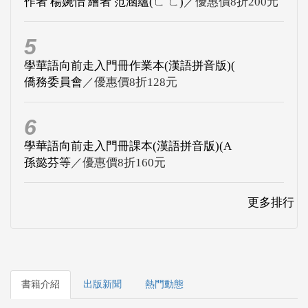
作者 楊婉怡 繪者 范涵蘊(ㄈ ㄈ)
／優惠價8折200元
5
學華語向前走入門冊作業本(漢語拼音版)(
僑務委員會
／優惠價8折128元
6
學華語向前走入門冊課本(漢語拼音版)(A
孫懿芬等
／優惠價8折160元
更多排行
書籍介紹
出版新聞
熱門動態