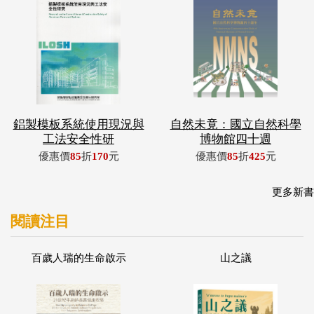
鋁製模板系統使用現況與
自然未竟：國立自然科學
工法安全性研
博物館四十週
優惠價
85
折
170
元
優惠價
85
折
425
元
更多新書
閱讀注目
百歲人瑞的生命啟示
山之議