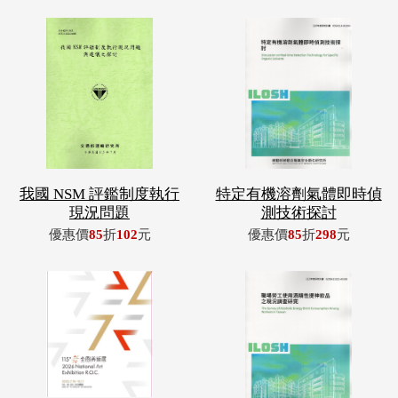
我國 NSM 評鑑制度執行
特定有機溶劑氣體即時偵
現況問題
測技術探討
優惠價
85
折
102
元
優惠價
85
折
298
元