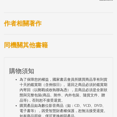
種(cf.)或未鑑定種(sp.)呈現。另外，至少有116種為台
灣首次紀錄之物種，連同中文名亦一併提供。
This book provide in total 4,030 color images of 1,405
作者相關著作
fish species belonging to 233 families. At least 60
species in this book were described as new species
同機關其他書籍
during collection and investigation process, and more
unidentified species expressed as “sp.” or “cf.” are
undescribed species that need further study.
購物須知
為了保障您的權益，國家書店會員所購買商品享有到貨
十天的鑑賞期（含例假日）。退回之商品必須於鑑賞期
內寄回（以郵戳或收執聯為憑），且商品必須是全新狀
態與完整包裝(商品、附件、內外包裝、隨貨文件、贈
品等)，否則恕不接受退貨。
購買產品如為數位影音商品（如：CD、VCD、DVD、
電子書等），因受智慧財產權保護，恕無法接受退貨。
如有商品瑕疵，僅可更換相同產品。