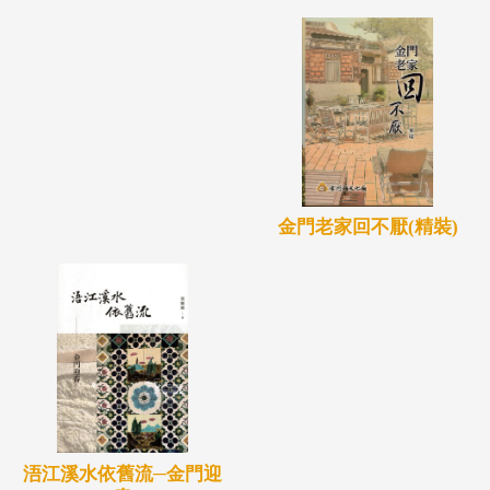
金門老家回不厭(精裝)
浯江溪水依舊流─金門迎