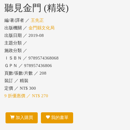
聽見金門 (精裝)
編/著/譯者 ／
王先正
出版機關 ／
金門縣文化局
出版日期 ／ 2019-08
主題分類 ／
施政分類 ／
ＩＳＢＮ ／ 9789574368068
ＧＰＮ ／ 978957436806
頁數/張數/片數 ／ 208
裝訂 ／ 精裝
定價 ／ NT$ 300
9 折優惠價 ／ NT$ 270
加入購買
我的書單