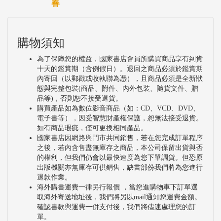
春
購物須知
為了保障您的權益，國家書店會員所購買商品享有到貨
十天的鑑賞期（含例假日）。退回之商品必須於鑑賞期
內寄回（以郵戳或收執聯為憑），且商品必須是全新狀
態與完整包裝(商品、附件、內外包裝、隨貨文件、贈
品等)，否則恕不接受退貨。
購買產品如為數位影音商品（如：CD、VCD、DVD、
電子書等），因受智慧財產權保護，恕無法接受退貨。
如有商品瑕疵，僅可更換相同產品。
國家書店因網路與門市共同銷售，若在您完成訂單程序
之後，若內含售盡無庫存之商品，本公司保留出貨與否
的權利，但我們仍會以最快速度為您下單調貨。但恐原
出版機關亦無庫存可供銷售，缺書部份我們將為您進行
退款作業。
海外購書運費一律另行報價 ，當您進購物車下訂單選
取海外寄送地址後，我們將另以mail通知您運費金額。
確認書款與運費一併支付後，我們將儘速處理您的訂
單。