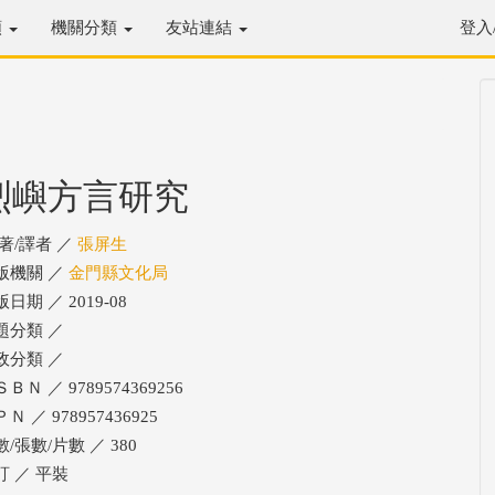
類
機關分類
友站連結
登入
烈嶼方言研究
/著/譯者 ／
張屏生
版機關 ／
金門縣文化局
日期 ／ 2019-08
題分類 ／
政分類 ／
ＢＮ ／ 9789574369256
Ｎ ／ 978957436925
/張數/片數 ／ 380
訂 ／ 平裝