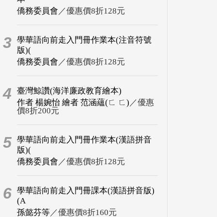
僑務委員會
／優惠價8折128元
3
學華語向前走入門冊作業本(注音符號
版)(
僑務委員會
／優惠價8折128元
4
臺灣鯨讚(海洋廉政教育繪本)
作者 楊婉怡 繪者 范涵蘊(ㄈ ㄈ)
／優惠
價8折200元
5
學華語向前走入門冊作業本(漢語拼音
版)(
僑務委員會
／優惠價8折128元
6
學華語向前走入門冊課本(漢語拼音版)
(A
孫懿芬等
／優惠價8折160元