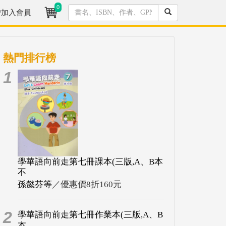
0
/加入會員
熱門排行榜
1
學華語向前走第七冊課本(三版,A、B本
不
孫懿芬等
／優惠價8折160元
2
學華語向前走第七冊作業本(三版,A、B
本