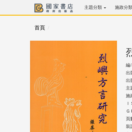
主題分類
施政分
首頁
編
出
出版
主
施
ＩＳ
ＧＰ
頁數
裝