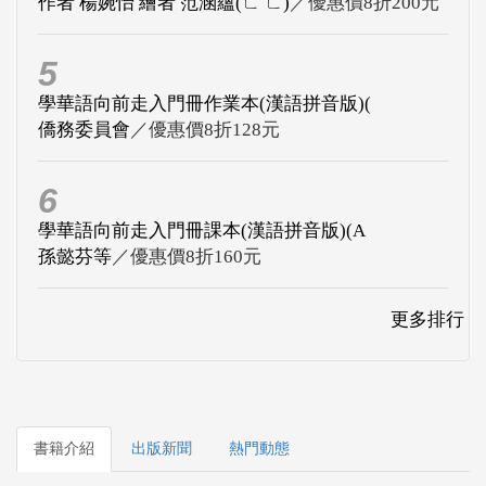
作者 楊婉怡 繪者 范涵蘊(ㄈ ㄈ)
／優惠價8折200元
5
學華語向前走入門冊作業本(漢語拼音版)(
僑務委員會
／優惠價8折128元
6
學華語向前走入門冊課本(漢語拼音版)(A
孫懿芬等
／優惠價8折160元
更多排行
書籍介紹
出版新聞
熱門動態