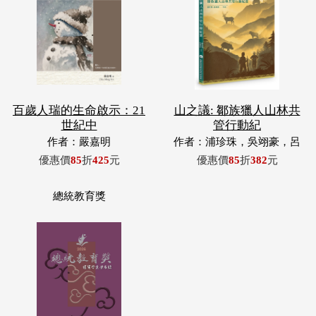
百歲人瑞的生命啟示：21
山之議: 鄒族獵人山林共
世紀中
管行動紀
作者：嚴嘉明
作者：浦珍珠，吳翊豪，呂
翊齊，張惠東，許玉青，王
優惠價
85
折
425
元
優惠價
85
折
382
元
昶欣，蕭冠祐，浦忠成，浦
忠勇
總統教育獎