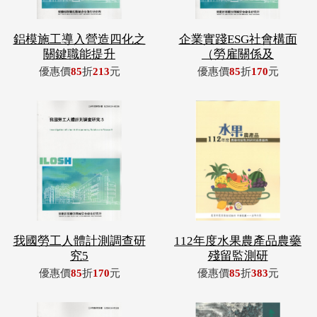
鋁模施工導入營造四化之
企業實踐ESG社會構面
關鍵職能提升
（勞雇關係及
優惠價
85
折
213
元
優惠價
85
折
170
元
我國勞工人體計測調查研
112年度水果農產品農藥
究5
殘留監測研
優惠價
85
折
170
元
優惠價
85
折
383
元