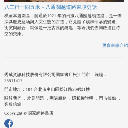
八二粁一四五米－八通關越道路東段史話
橫亙本處園區，開通於1921 年的日據八通關越嶺道路，是一條
深具歷史意涵與人文生態的古道，它見證了族群部落的變遷、
衝突與融合，就像是一把古舊的鑰匙，等著我們去開啟過往時
空的寶庫。
更多書籍介紹
秀威資訊科技股份有限公司國家書店松江門市 統編：
25511417
門市地址：104 台北市中山區松江路209號1樓
關於我們
．
常見問題
．
團購服務
．
隱私權說明
．
門市據點
．
客服信箱
Copyright © 國家網路書店