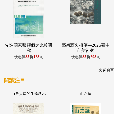
先進國家照顧假之比較研
藝術薪火相傳—2026臺中
究
市美術家
優惠價
85
折
128
元
優惠價
85
折
298
元
更多新書
閱讀注目
百歲人瑞的生命啟示
山之議