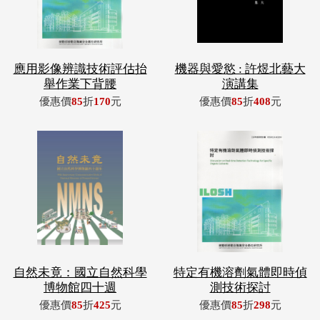
應用影像辨識技術評估抬
機器與愛慾 : 許煜北藝大
舉作業下背腰
演講集
優惠價
85
折
170
元
優惠價
85
折
408
元
自然未竟：國立自然科學
特定有機溶劑氣體即時偵
博物館四十週
測技術探討
優惠價
85
折
425
元
優惠價
85
折
298
元