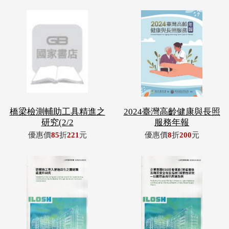
橋梁檢測輔助工具精進之
2024臺灣高齡健康與長照
研究(2/2
服務年報
優惠價
85
折
221
元
優惠價
8
折
200
元