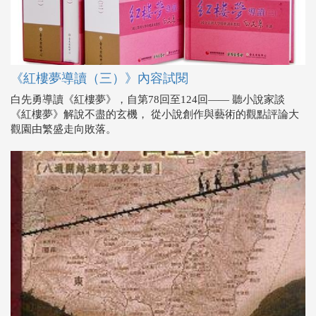
《紅樓夢導讀（三）》內容試閱
白先勇導讀《紅樓夢》，自第78回至124回―― 聽小說家談
《紅樓夢》解說不盡的玄機， 從小說創作與藝術的觀點評論大
觀園由繁盛走向敗落。