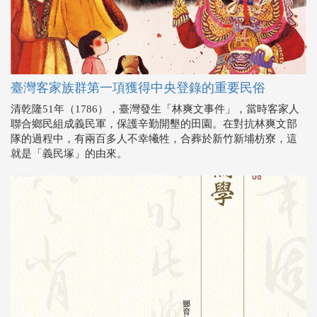
臺灣客家族群第一項獲得中央登錄的重要民俗
清乾隆51年（1786），臺灣發生「林爽文事件」，當時客家人
聯合鄉民組成義民軍，保護辛勤開墾的田園。在對抗林爽文部
隊的過程中，有兩百多人不幸犧牲，合葬於新竹新埔枋寮，這
就是「義民塚」的由來。