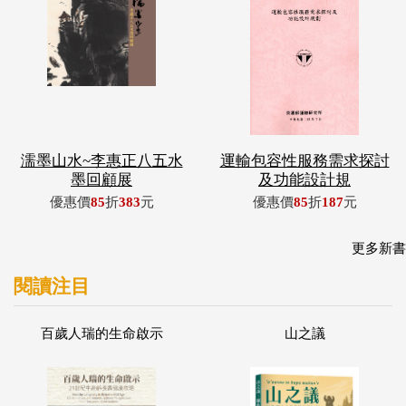
濡墨山水~李惠正八五水
運輸包容性服務需求探討
墨回顧展
及功能設計規
優惠價
85
折
383
元
優惠價
85
折
187
元
更多新書
閱讀注目
百歲人瑞的生命啟示
山之議