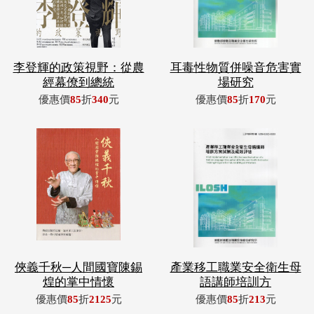
李登輝的政策視野：從農
耳毒性物質併噪音危害實
經幕僚到總統
場研究
優惠價
85
折
340
元
優惠價
85
折
170
元
俠義千秋─人間國寶陳錫
產業移工職業安全衛生母
煌的掌中情懷
語講師培訓方
優惠價
85
折
2125
元
優惠價
85
折
213
元