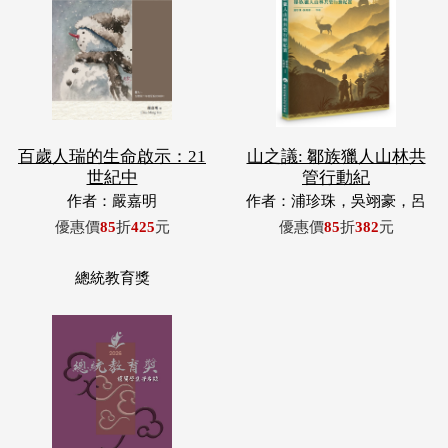
百歲人瑞的生命啟示：21
山之議: 鄒族獵人山林共
世紀中
管行動紀
作者：嚴嘉明
作者：浦珍珠，吳翊豪，呂
翊齊，張惠東，許玉青，王
優惠價
85
折
425
元
優惠價
85
折
382
元
昶欣，蕭冠祐，浦忠成，浦
忠勇
總統教育獎