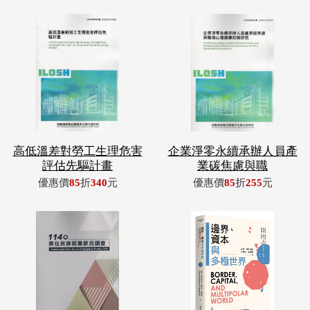
高低溫差對勞工生理危害
企業淨零永續承辦人員產
評估先驅計畫
業碳焦慮與職
優惠價
85
折
340
元
優惠價
85
折
255
元