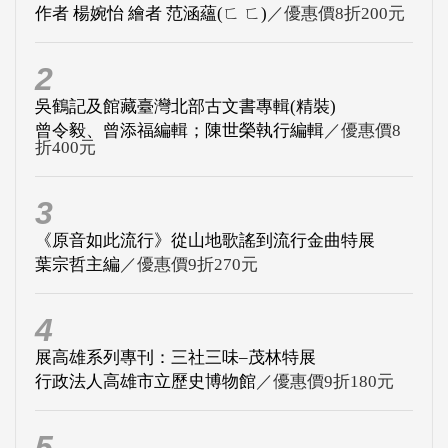
作者 楊婉怡 繪者 范涵蘊(ㄈ ㄈ)
／優惠價8折200元
2
吳鶴記及館藏臺灣北部古文書專輯(精裝)
曾令毅、曾添福編輯；陳世榮執行編輯
／優惠價8
折400元
3
《原音如此流行》從山地歌謠到流行金曲特展
葉宗哲主編
／優惠價9折270元
4
展高雄系列專刊：三社三味–茂林特展
行政法人高雄市立歷史博物館
／優惠價9折180元
5