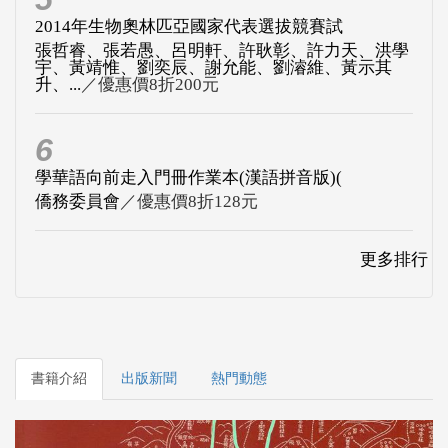
2014年生物奧林匹亞國家代表選拔競賽試
張哲睿、張若愚、呂明軒、許耿彰、許力天、洪學
宇、黃靖惟、劉奕辰、謝允能、劉濬維、黃示其
升、...
／優惠價8折200元
6
學華語向前走入門冊作業本(漢語拼音版)(
僑務委員會
／優惠價8折128元
更多排行
書籍介紹
出版新聞
熱門動態