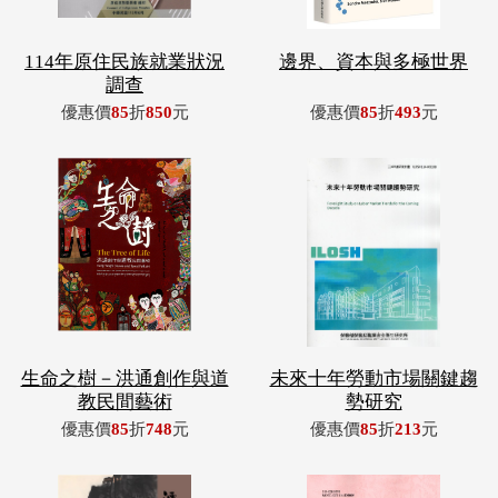
114年原住民族就業狀況
邊界、資本與多極世界
調查
優惠價
85
折
850
元
優惠價
85
折
493
元
生命之樹－洪通創作與道
未來十年勞動市場關鍵趨
教民間藝術
勢研究
優惠價
85
折
748
元
優惠價
85
折
213
元