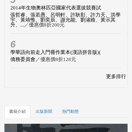
2014年生物奧林匹亞國家代表選拔競賽試
張哲睿、張若愚、呂明軒、許耿彰、許力天、洪學
宇、黃靖惟、劉奕辰、謝允能、劉濬維、黃示其
升、...
／優惠價8折200元
6
學華語向前走入門冊作業本(漢語拼音版)(
僑務委員會
／優惠價8折128元
更多排行
書籍介紹
出版新聞
熱門動態