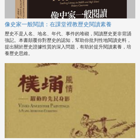
像史家一般閱讀：在課堂裡教歷史閱讀素養
歷史不是人名、地名、年代、事件的堆砌，閱讀歷史更非背誦
強記。本書顛覆你對歷史的認知，幫助你批判性地閱讀史料，
提出關於歷史證據性質的深入問題，有助於提升閱讀素養，培
養歷史思維。