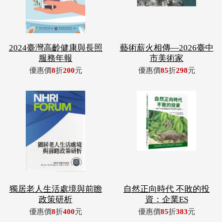
2024臺灣高齡健康與長照
藝術薪火相傳—2026臺中
服務年報
市美術家
優惠價
8
折
200
元
優惠價
85
折
298
元
獨居老人生活處境與前瞻
自然正向時代 不敗的投
政策研析
資：企業ES
優惠價
8
折
400
元
優惠價
85
折
383
元