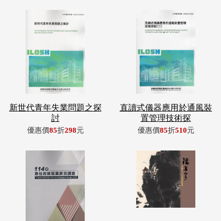
新世代青年失業問題之探
直讀式儀器應用於通風裝
討
置管理技術探
優惠價
85
折
298
元
優惠價
85
折
510
元