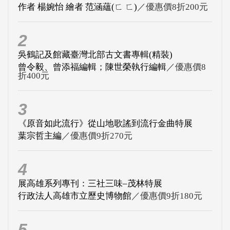
作者 楊婉怡 繪者 范涵蘊(ㄈ ㄈ)
／優惠價8折200元
2
吳鶴記及館藏臺灣北部古文書專輯(精裝)
曾令毅、曾添福編輯；陳世榮執行編輯
／優惠價8
折400元
3
《原音如此流行》從山地歌謠到流行金曲特展
葉宗哲主編
／優惠價9折270元
4
展高雄系列專刊：三社三味–茂林特展
行政法人高雄市立歷史博物館
／優惠價9折180元
5