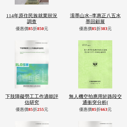
114年原住民族就業狀況
濡墨山水~李惠正八五水
調查
墨回顧展
優惠價
85
折
850
元
優惠價
85
折
383
元
下肢障礙勞工工作適能評
無人機空拍應用於路段交
估研究
通衝突分析(
優惠價
85
折
255
元
優惠價
85
折
663
元