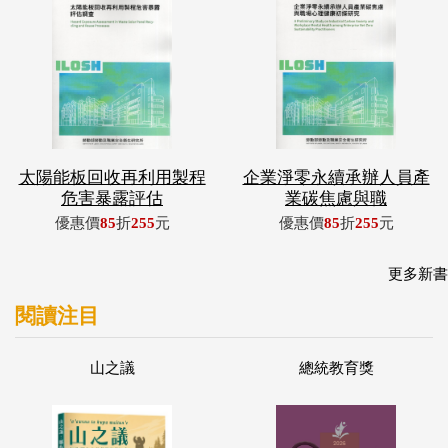
太陽能板回收再利用製程
企業淨零永續承辦人員產
危害暴露評估
業碳焦慮與職
優惠價
85
折
255
元
優惠價
85
折
255
元
更多新書
閱讀注目
山之議
總統教育獎