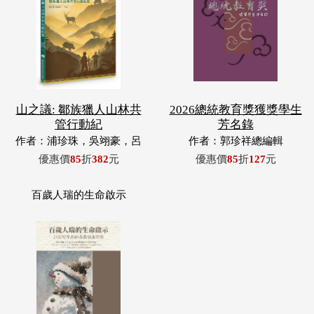
山之議: 鄒族獵人山林共
2026總統教育獎獲獎學生
管行動紀
芳名錄
作者：浦珍珠，吳翊豪，呂
作者：郭珍祥總編輯
翊齊，張惠東，許玉青，王
優惠價
85
折
382
元
優惠價
85
折
127
元
昶欣，蕭冠祐，浦忠成，浦
忠勇
百歲人瑞的生命啟示