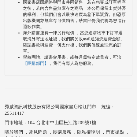
國家書店因網路與門市共同銷售，若在您完成訂單程序
之後，若內含售盡無庫存之商品，本公司保留出貨與否
的權利，但我們仍會以最快速度為您下單調貨。但恐原
出版機關亦無庫存可供銷售，缺書部份我們將為您進行
退款作業。
海外購書運費一律另行報價 ，當您進購物車下訂單選
取海外寄送地址後，我們將另以mail通知您運費金額。
確認書款與運費一併支付後，我們將儘速處理您的訂
單。
學校團體、讀書會用書，或每月需特定數量者，可洽
【團購部門】
，我們有專人為您服務。
秀威資訊科技股份有限公司國家書店松江門市 統編：
25511417
門市地址：104 台北市中山區松江路209號1樓
關於我們
．
常見問題
．
團購服務
．
隱私權說明
．
門市據點
．