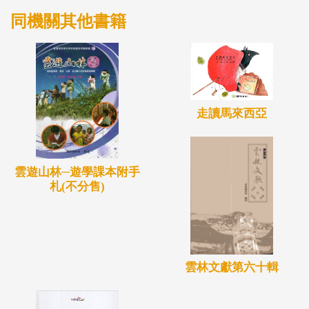
同機關其他書籍
走讀馬來西亞
雲遊山林─遊學課本附手
札(不分售)
雲林文獻第六十輯