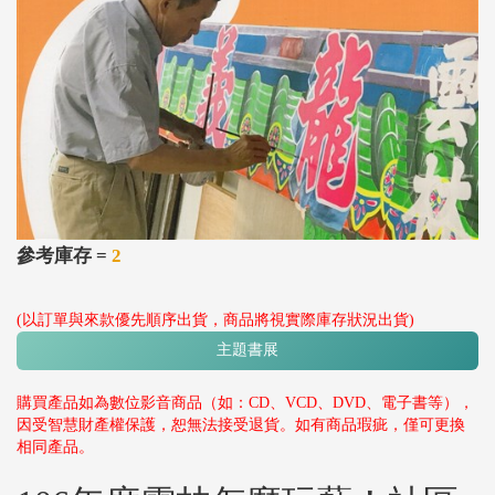
參考庫存 =
2
(以訂單與來款優先順序出貨，商品將視實際庫存狀況出貨)
主題書展
購買產品如為數位影音商品（如：CD、VCD、DVD、電子書等），
因受智慧財產權保護，恕無法接受退貨。如有商品瑕疵，僅可更換
相同產品。