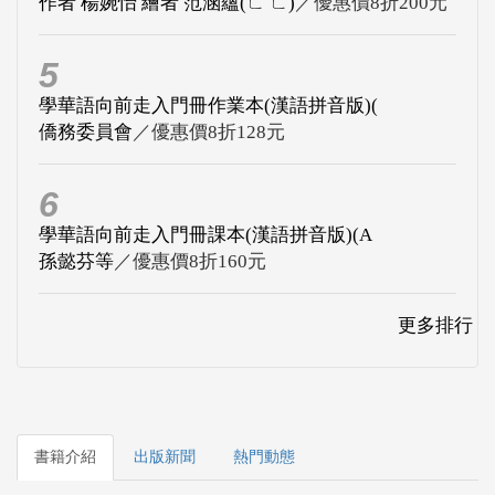
作者 楊婉怡 繪者 范涵蘊(ㄈ ㄈ)
／優惠價8折200元
5
學華語向前走入門冊作業本(漢語拼音版)(
僑務委員會
／優惠價8折128元
6
學華語向前走入門冊課本(漢語拼音版)(A
孫懿芬等
／優惠價8折160元
更多排行
書籍介紹
出版新聞
熱門動態