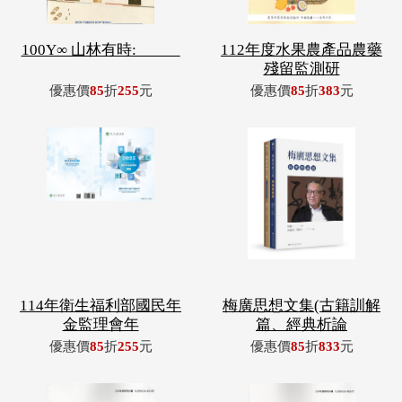
100Y∞ 山林有時: _____
112年度水果農產品農藥
殘留監測研
優惠價
85
折
255
元
優惠價
85
折
383
元
114年衛生福利部國民年
梅廣思想文集(古籍訓解
金監理會年
篇、經典析論
優惠價
85
折
255
元
優惠價
85
折
833
元