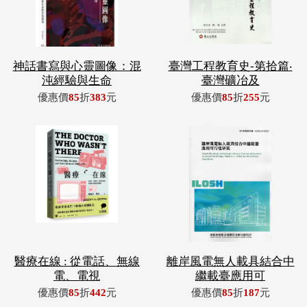
神話書寫與心靈圖像：混
臺灣工程教育史-第拾篇‧
沌經驗與生命
臺灣礦冶及
優惠價
85
折
383
元
優惠價
85
折
255
元
醫療在線 : 從電話、無線
離岸風電無人載具結合中
電、電視
繼載臺應用可
優惠價
85
折
442
元
優惠價
85
折
187
元