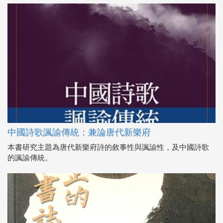
中國詩歌諷諭傳統：兼論唐代新樂府
本書研究主題為唐代新樂府詩的敘事性與諷諭性，及中國詩歌
的諷諭傳統。