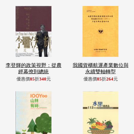
李登輝的政策視野：從農
我國貨櫃航運產業數位與
經幕僚到總統
永續雙軸轉型
優惠價
85
折
340
元
優惠價
85
折
264
元