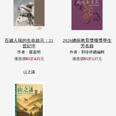
百歲人瑞的生命啟示：21
2026總統教育獎獲獎學生
世紀中
芳名錄
作者：嚴嘉明
作者：郭珍祥總編輯
優惠價
85
折
425
元
優惠價
85
折
127
元
山之議