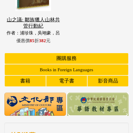
山之議: 鄒族獵人山林共
管行動紀
作者：浦珍珠，吳翊豪，呂
翊齊，張惠東，許玉青，王
優惠價
85
折
382
元
昶欣，蕭冠祐，浦忠成，浦
忠勇
團購服務
Books in Foreign Languages
書籍
電子書
影音商品