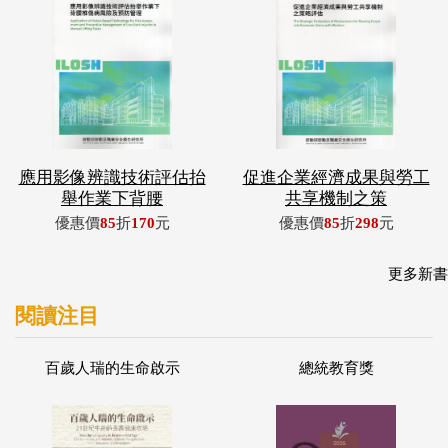
應用影像辨識技術評估抬
促進企業經濟成果與勞工
舉作業下背腰
共享機制之策
優惠價
85
折
170
元
優惠價
85
折
298
元
更多新書
閱讀注目
百歲人瑞的生命啟示
總統教育獎