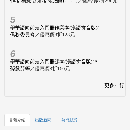
作者 楊婉怡 繪者 范涵蘊(ㄈ ㄈ)
／優惠價8折200元
5
學華語向前走入門冊作業本(漢語拼音版)(
僑務委員會
／優惠價8折128元
6
學華語向前走入門冊課本(漢語拼音版)(A
孫懿芬等
／優惠價8折160元
更多排行
書籍介紹
出版新聞
熱門動態