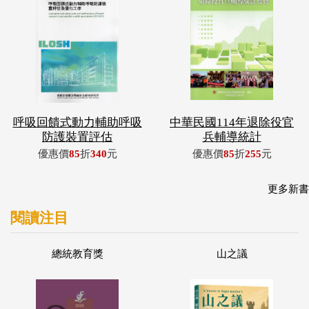
呼吸回饋式動力輔助呼吸
中華民國114年退除役官
防護裝置評估
兵輔導統計
優惠價
85
折
340
元
優惠價
85
折
255
元
更多新書
閱讀注目
總統教育獎
山之議