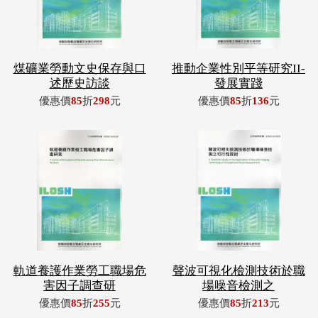
煤礦業勞動文史保存與口
推動企業性別平等研究II-
述歷史訪談
發展實踐
優惠價
85
折
298
元
優惠價
85
折
136
元
軌道養護作業勞工職場危
聲波可視化檢測技術於職
害因子調查研
場噪音檢測之
優惠價
85
折
255
元
優惠價
85
折
213
元