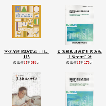
文化深耕 體驗有感：114-
鋁製模板系統使用現況與
115
工法安全性研
優惠價
85
折
383
元
優惠價
85
折
170
元