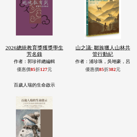
2026總統教育獎獲獎學生
山之議: 鄒族獵人山林共
芳名錄
管行動紀
作者：郭珍祥總編輯
作者：浦珍珠，吳翊豪，呂
翊齊，張惠東，許玉青，王
優惠價
85
折
127
元
優惠價
85
折
382
元
昶欣，蕭冠祐，浦忠成，浦
忠勇
百歲人瑞的生命啟示