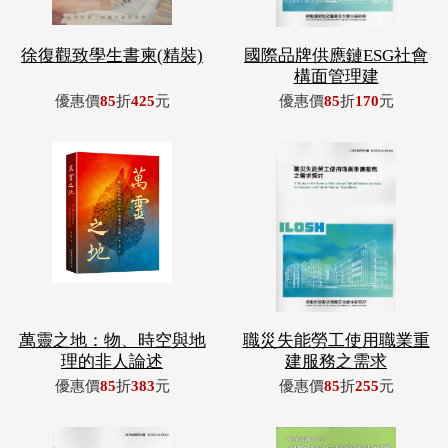
徐復觀致學生書柬(精裝)
國際品牌供應鏈ESG社會
構面管理建
優惠價
85
折
425
元
優惠價
85
折
170
元
萬靈之地：物、時空與地
職災失能勞工使用職業重
理的非人論述
建服務之需求
優惠價
85
折
383
元
優惠價
85
折
255
元