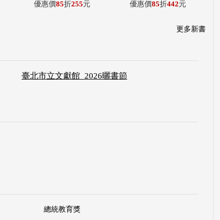
優惠價
85
折
255
元
優惠價
85
折
442
元
更多新書
臺北市立文獻館_2026曬書節
總統教育獎