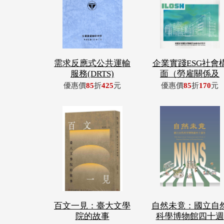
需求反應式公共運輸
企業實踐ESG社會
服務(DRTS)
面（勞雇關係及
優惠價
85
折
425
元
優惠價
85
折
170
元
百文一見：臺大文學
自然未竟：國立自
院的故事
科學博物館四十週