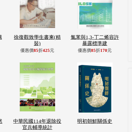
構
徐復觀致學生書柬(精
氯苯與1,3-丁二烯容許
裝)
暴露標準建
優惠價
85
折
425
元
優惠價
85
折
170
元
然
中華民國114年退除役
明初朝鮮關係史
官兵輔導統計