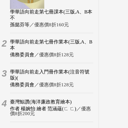
學華語向前走第七冊課本(三版,A、B本
不
孫懿芬等
／優惠價8折160元
2
學華語向前走第七冊作業本(三版,A、B
本
僑務委員會
／優惠價8折128元
3
學華語向前走入門冊作業本(注音符號
版)(
僑務委員會
／優惠價8折128元
4
臺灣鯨讚(海洋廉政教育繪本)
作者 楊婉怡 繪者 范涵蘊(ㄈ ㄈ)
／優惠
價8折200元