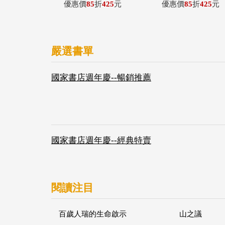
優惠價
85
折
425
元
優惠價
85
折
425
元
嚴選書單
國家書店週年慶--暢銷推薦
國家書店週年慶--經典特賣
閱讀注目
百歲人瑞的生命啟示
山之議