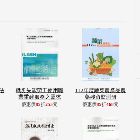
法
職災失能勞工使用職
112年度蔬菜農產品農
業重建服務之需求
藥殘留監測研
優惠價
85
折
255
元
優惠價
85
折
468
元