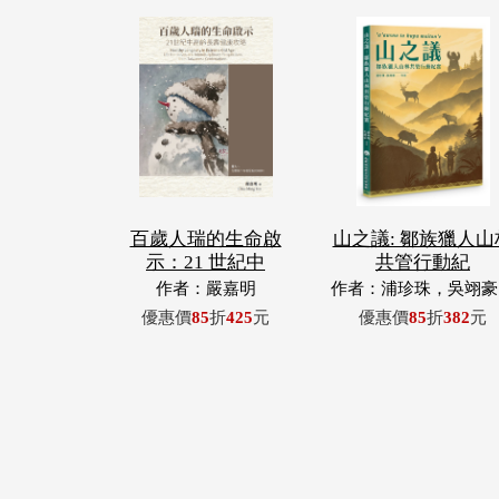
百歲人瑞的生命啟
山之議: 鄒族獵人山
示：21 世紀中
共管行動紀
作者：嚴嘉明
作者：浦珍珠，吳翊豪
呂翊齊，張惠東，許
優惠價
85
折
425
元
優惠價
85
折
382
元
青，王昶欣，蕭冠祐，
忠成，浦忠勇