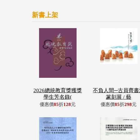
新書上架
2026總統教育獎獲獎
不負人間─古員齊書
學生芳名錄(
篆刻展 / 藝
優惠價
85
折
128
元
優惠價
85
折
298
元