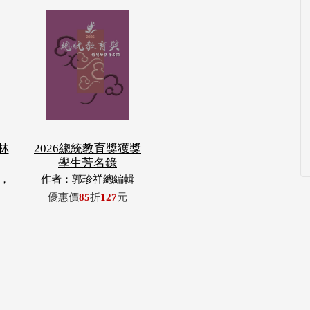
林
2026總統教育獎獲獎
學生芳名錄
，
作者：郭珍祥總編輯
玉
優惠價
85
折
127
元
浦