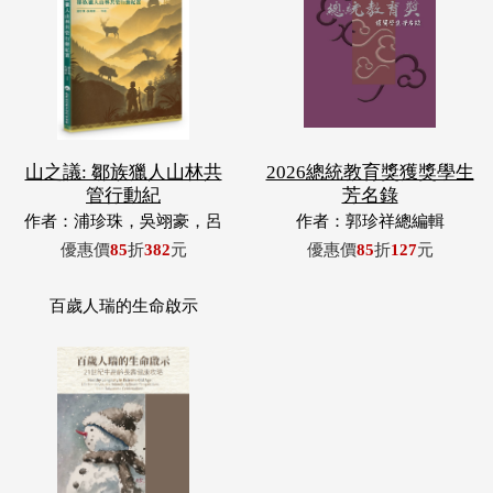
山之議: 鄒族獵人山林共
2026總統教育獎獲獎學生
管行動紀
芳名錄
作者：浦珍珠，吳翊豪，呂
作者：郭珍祥總編輯
翊齊，張惠東，許玉青，王
優惠價
85
折
382
元
優惠價
85
折
127
元
昶欣，蕭冠祐，浦忠成，浦
忠勇
百歲人瑞的生命啟示