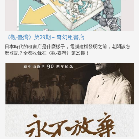
《觀‧臺灣》第29期～奇幻租書店
日本時代的租書店是什麼樣子，電腦建檔發明之前，老闆該怎
麼登記？全都收錄在《觀‧臺灣》第29期！