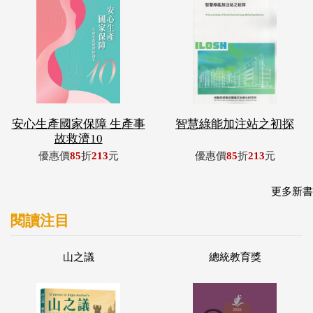
安心生產國家保障 生產事
智慧綠能加注站之初探
故救濟10
優惠價
85
折
213
元
優惠價
85
折
213
元
更多新書
閱讀注目
山之議
總統教育獎