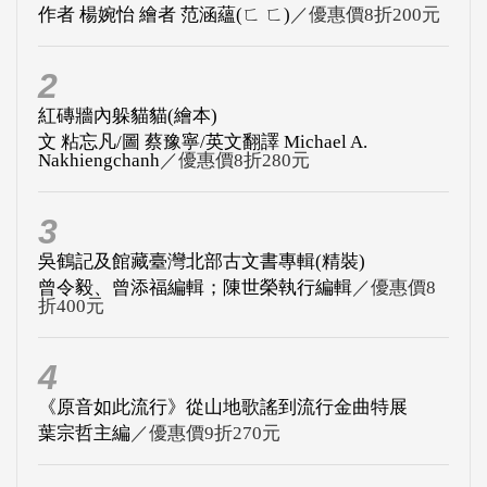
作者 楊婉怡 繪者 范涵蘊(ㄈ ㄈ)
／優惠價8折200元
2
紅磚牆內躲貓貓(繪本)
文 粘忘凡/圖 蔡豫寧/英文翻譯 Michael A.
Nakhiengchanh
／優惠價8折280元
3
吳鶴記及館藏臺灣北部古文書專輯(精裝)
曾令毅、曾添福編輯；陳世榮執行編輯
／優惠價8
折400元
4
《原音如此流行》從山地歌謠到流行金曲特展
葉宗哲主編
／優惠價9折270元