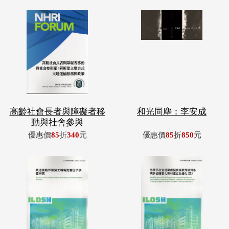
高齡社會長者與障礙者移
和光同塵：李安成
動與社會參與
優惠價
85
折
340
元
優惠價
85
折
850
元