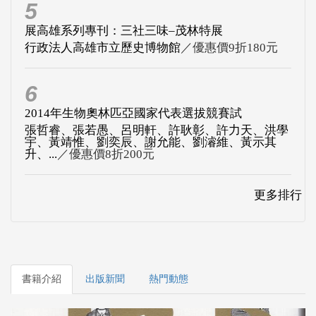
5
展高雄系列專刊：三社三味–茂林特展
行政法人高雄市立歷史博物館
／優惠價9折180元
6
2014年生物奧林匹亞國家代表選拔競賽試
張哲睿、張若愚、呂明軒、許耿彰、許力天、洪學
宇、黃靖惟、劉奕辰、謝允能、劉濬維、黃示其
升、...
／優惠價8折200元
更多排行
書籍介紹
出版新聞
熱門動態