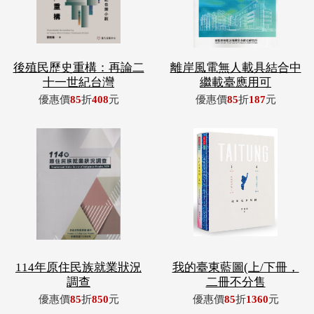
後殖民歷史重構：再論二
離岸風電無人載具結合中
十一世紀台灣
繼載臺應用可
優惠價
85
折
408
元
優惠價
85
折
187
元
114年原住民族就業狀況
我的臺東藍圖(上/下冊，
調查
二冊不分售
優惠價
85
折
850
元
優惠價
85
折
1360
元