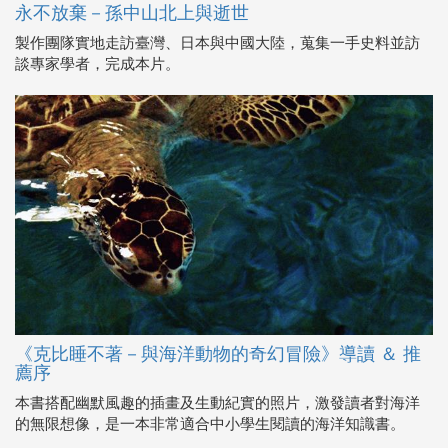
永不放棄－孫中山北上與逝世
製作團隊實地走訪臺灣、日本與中國大陸，蒐集一手史料並訪
談專家學者，完成本片。
《克比睡不著－與海洋動物的奇幻冒險》導讀 ＆ 推
薦序
本書搭配幽默風趣的插畫及生動紀實的照片，激發讀者對海洋
的無限想像，是一本非常適合中小學生閱讀的海洋知識書。