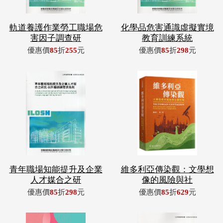
軌道養護作業勞工職場危
化學品危害通識虛擬實境
害因子調查研
教育訓練系統
優惠價
85
折
255
元
優惠價
85
折
298
元
青年職場知能提升及企業
維多利亞傳染觀：文學想
人才媒合之研
像的風險與社
優惠價
85
折
298
元
優惠價
85
折
629
元