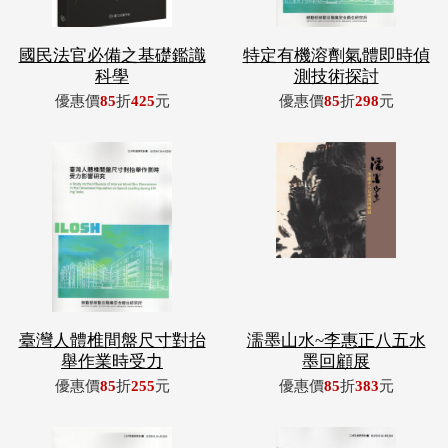
國民法官必備之基礎鑑識
特定有機溶劑氣體即時偵
科學
測技術探討
優惠價
85
折
425
元
優惠價
85
折
298
元
臺灣人體椎間盤尺寸對抬
濡墨山水~李惠正八五水
舉作業時受力
墨回顧展
優惠價
85
折
255
元
優惠價
85
折
383
元