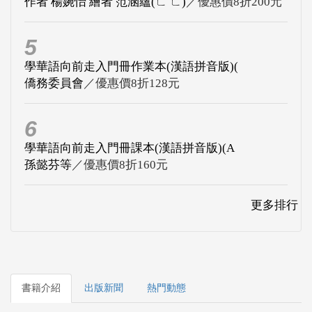
作者 楊婉怡 繪者 范涵蘊(ㄈ ㄈ)
／優惠價8折200元
5
學華語向前走入門冊作業本(漢語拼音版)(
僑務委員會
／優惠價8折128元
6
學華語向前走入門冊課本(漢語拼音版)(A
孫懿芬等
／優惠價8折160元
更多排行
書籍介紹
出版新聞
熱門動態