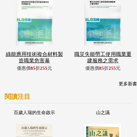
綠能應用技術複合材料製
職災失能勞工使用職業重
造職業危害暴
建服務之需求
優惠價
85
折
255
元
優惠價
85
折
255
元
更多新書
閱讀注目
百歲人瑞的生命啟示
山之議