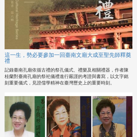
這一生，勢必要參加一回臺南文廟大成至聖先師釋奠
禮
記錄臺南孔廟依循古禮的祭孔儀式、禮樂及相關禮器，作者陳
桂蘭對臺南孔廟的祭祀儀禮進行嚴謹的考證與書寫，以文字銘
刻重要儀式，見證儒學精神在臺灣歷史上的重要時刻。