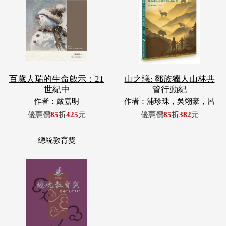
百歲人瑞的生命啟示：21
山之議: 鄒族獵人山林共
世紀中
管行動紀
作者：嚴嘉明
作者：浦珍珠，吳翊豪，呂
翊齊，張惠東，許玉青，王
優惠價
85
折
425
元
優惠價
85
折
382
元
昶欣，蕭冠祐，浦忠成，浦
忠勇
總統教育獎