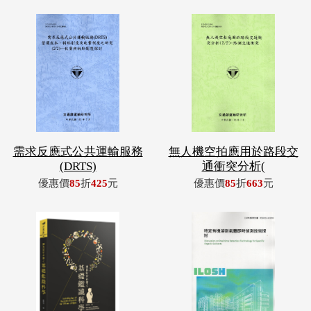
需求反應式公共運輸服務
無人機空拍應用於路段交
(DRTS)
通衝突分析(
優惠價
85
折
425
元
優惠價
85
折
663
元