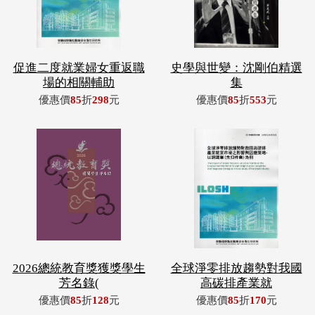
促進二度就業婦女重返職
史學與世變：沈剛伯精選
場的相關輔助
集
優惠價
85
折
298
元
優惠價
85
折
553
元
2026總統教育獎獲獎學生
全球淨零排放趨勢對我國
芳名錄(
高碳排產業就
優惠價
85
折
128
元
優惠價
85
折
170
元