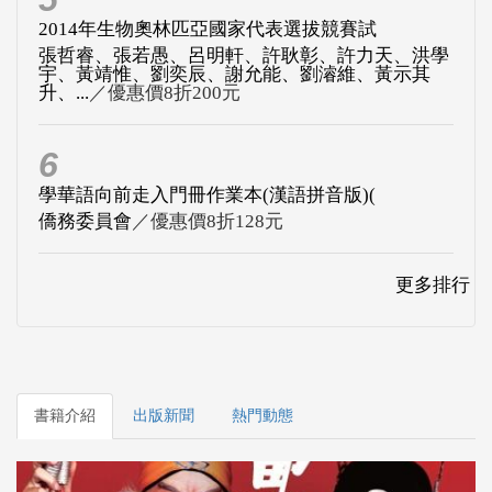
2014年生物奧林匹亞國家代表選拔競賽試
張哲睿、張若愚、呂明軒、許耿彰、許力天、洪學
宇、黃靖惟、劉奕辰、謝允能、劉濬維、黃示其
升、...
／優惠價8折200元
6
學華語向前走入門冊作業本(漢語拼音版)(
僑務委員會
／優惠價8折128元
更多排行
書籍介紹
出版新聞
熱門動態