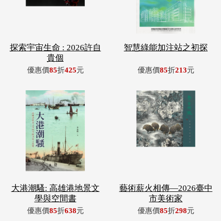
探索宇宙生命 : 2026許自
智慧綠能加注站之初探
貴個
優惠價
85
折
425
元
優惠價
85
折
213
元
大港潮騷: 高雄港地景文
藝術薪火相傳—2026臺中
學與空間書
市美術家
優惠價
85
折
638
元
優惠價
85
折
298
元