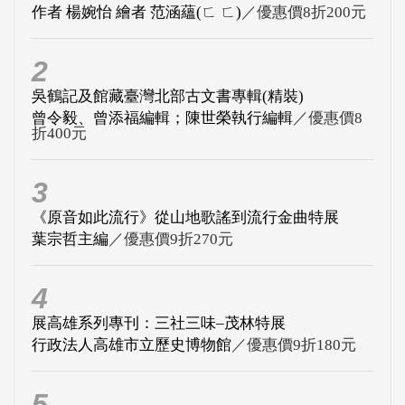
作者 楊婉怡 繪者 范涵蘊(ㄈ ㄈ)
／優惠價8折200元
2
吳鶴記及館藏臺灣北部古文書專輯(精裝)
曾令毅、曾添福編輯；陳世榮執行編輯
／優惠價8
折400元
3
《原音如此流行》從山地歌謠到流行金曲特展
葉宗哲主編
／優惠價9折270元
4
展高雄系列專刊：三社三味–茂林特展
行政法人高雄市立歷史博物館
／優惠價9折180元
5