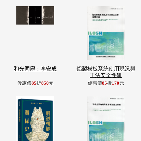
和光同塵：李安成
鋁製模板系統使用現況與
工法安全性研
優惠價
85
折
850
元
優惠價
85
折
170
元