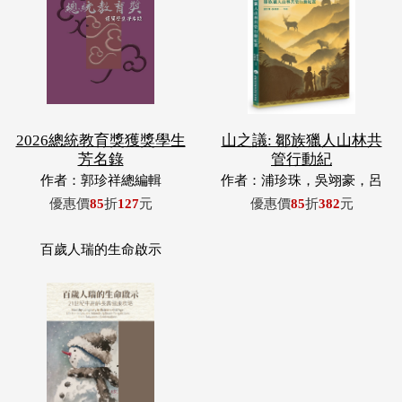
2026總統教育獎獲獎學生
山之議: 鄒族獵人山林共
芳名錄
管行動紀
作者：郭珍祥總編輯
作者：浦珍珠，吳翊豪，呂
翊齊，張惠東，許玉青，王
優惠價
85
折
127
元
優惠價
85
折
382
元
昶欣，蕭冠祐，浦忠成，浦
忠勇
百歲人瑞的生命啟示