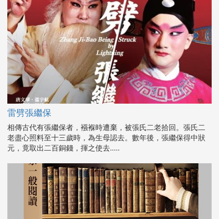
雷劈張繼保
相傳古代有張繼保者，襁褓時遭棄，被張氏二老拾回。張氏二
老盡心照料至十三歲時，為生母認去。數年後，張繼保得中狀
元，竟取出二百銅錢，揮之使去.....