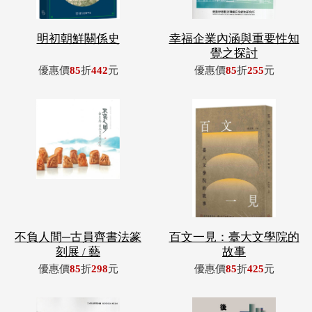
明初朝鮮關係史
幸福企業內涵與重要性知
覺之探討
優惠價
85
折
442
元
優惠價
85
折
255
元
不負人間─古員齊書法篆
百文一見：臺大文學院的
刻展 / 藝
故事
優惠價
85
折
298
元
優惠價
85
折
425
元