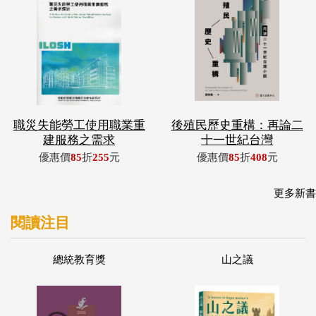
職災失能勞工使用職業重
後殖民歷史重構：再論二
建服務之需求
十一世紀台灣
優惠價
85
折
255
元
優惠價
85
折
408
元
更多新書
閱讀注目
總統教育獎
山之議