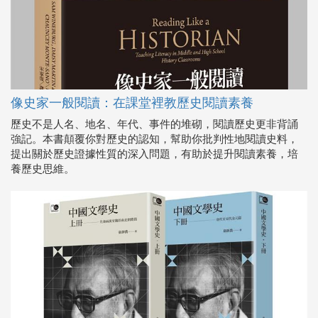
像史家一般閱讀：在課堂裡教歷史閱讀素養
歷史不是人名、地名、年代、事件的堆砌，閱讀歷史更非背誦
強記。本書顛覆你對歷史的認知，幫助你批判性地閱讀史料，
提出關於歷史證據性質的深入問題，有助於提升閱讀素養，培
養歷史思維。